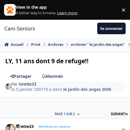
Aller au contenu
View in the app
×
Di
A better way to browse.
Learn more
.
Cani-Seniors
Se connecter
Accueil
Privé
Archives
archives " le jardin des anges"
LY, 11 ans dont 9 de refuge!!
Partager
Abonnés
Par
lorette33
le 5 janvier 2007
19 a
dans
le jardin des anges 2008
D
PAGE 1 SUR 2
SUIVANT
lorette33
Autho
Membres en vacance