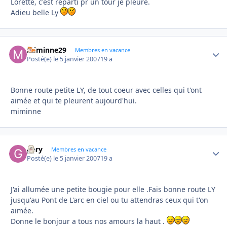
Lorette, c'est reparti pr un tour je pleure.
Adieu belle Ly
miminne29
Autho
Membres en vacance
Posté(e)
le 5 janvier 2007
19 a
Bonne route petite LY, de tout coeur avec celles qui t'ont
aimée et qui te pleurent aujourd'hui.
miminne
gary
Autho
Membres en vacance
Posté(e)
le 5 janvier 2007
19 a
J'ai allumée une petite bougie pour elle .Fais bonne route LY
jusqu'au Pont de L'arc en ciel ou tu attendras ceux qui t'on
aimée.
Donne le bonjour a tous nos amours la haut .