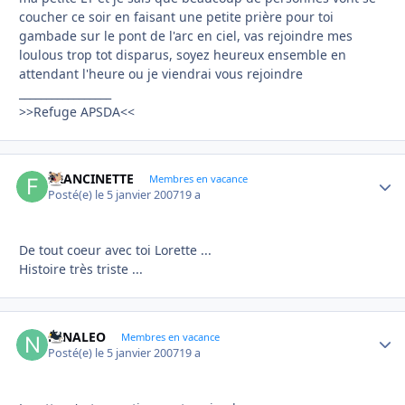
coucher ce soir en faisant une petite prière pour toi
gambade sur le pont de l'arc en ciel, vas rejoindre mes
loulous trop tot disparus, soyez heureux ensemble en
attendant l'heure ou je viendrai vous rejoindre
_________________
>>Refuge APSDA<<
FRANCINETTE
Autho
Membres en vacance
Posté(e)
le 5 janvier 2007
19 a
De tout coeur avec toi Lorette ...
Histoire très triste ...
NINALEO
Autho
Membres en vacance
Posté(e)
le 5 janvier 2007
19 a