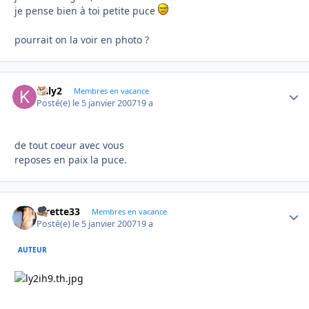
je pense bien à toi petite puce
pourrait on la voir en photo ?
kaly2
Autho
Membres en vacance
Posté(e)
le 5 janvier 2007
19 a
de tout coeur avec vous
reposes en paix la puce.
lorette33
Autho
Membres en vacance
Posté(e)
le 5 janvier 2007
19 a
AUTEUR