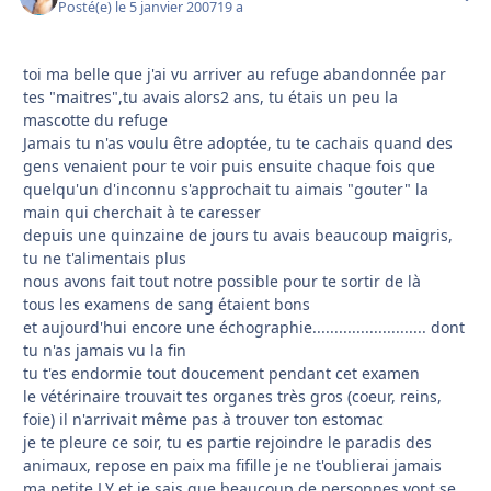
Posté(e)
le 5 janvier 2007
19 a
toi ma belle que j'ai vu arriver au refuge abandonnée par
tes "maitres",tu avais alors2 ans, tu étais un peu la
mascotte du refuge
Jamais tu n'as voulu être adoptée, tu te cachais quand des
gens venaient pour te voir puis ensuite chaque fois que
quelqu'un d'inconnu s'approchait tu aimais "gouter" la
main qui cherchait à te caresser
depuis une quinzaine de jours tu avais beaucoup maigris,
tu ne t'alimentais plus
nous avons fait tout notre possible pour te sortir de là
tous les examens de sang étaient bons
et aujourd'hui encore une échographie.......................... dont
tu n'as jamais vu la fin
tu t'es endormie tout doucement pendant cet examen
le vétérinaire trouvait tes organes très gros (coeur, reins,
foie) il n'arrivait même pas à trouver ton estomac
je te pleure ce soir, tu es partie rejoindre le paradis des
animaux, repose en paix ma fifille je ne t'oublierai jamais
ma petite LY et je sais que beaucoup de personnes vont se