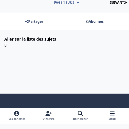
D
PAGE 1 SUR 2
SUIVANT
Partager
Abonnés
Aller sur la liste des sujets
Light Mode
Dark Mode
System Preference
f
x
a
Se connecter
S’inscrire
Rechercher
Menu
Nous contacter
Cookies
c