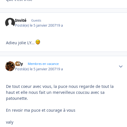
Invité
Guests
Posté(e)
le 5 janvier 2007
19 a
Adieu jolie LY...
valy
Autho
Membres en vacance
Posté(e)
le 5 janvier 2007
19 a
De tout coeur avec vous, la puce nous regarde de tout la
haut et elle nous fait un merveilleux coucou avec sa
patounette.
En revoir ma puce et courage à vous
valy