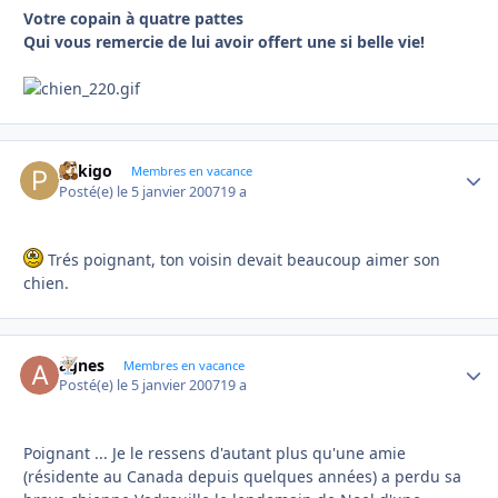
Votre copain à quatre pattes
Qui vous remercie de lui avoir offert une si belle vie!
pekigo
Autho
Membres en vacance
Posté(e)
le 5 janvier 2007
19 a
Trés poignant, ton voisin devait beaucoup aimer son
chien.
agnes
Autho
Membres en vacance
Posté(e)
le 5 janvier 2007
19 a
Poignant ... Je le ressens d'autant plus qu'une amie
(résidente au Canada depuis quelques années) a perdu sa