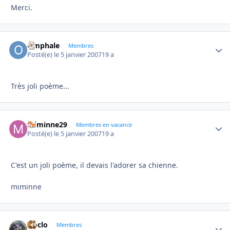
Merci.
Omphale
Autho
Membres
Posté(e)
le 5 janvier 2007
19 a
Très joli poème...
miminne29
Autho
Membres en vacance
Posté(e)
le 5 janvier 2007
19 a
C'est un joli poème, il devais l'adorer sa chienne.
miminne
cloclo
Autho
Membres