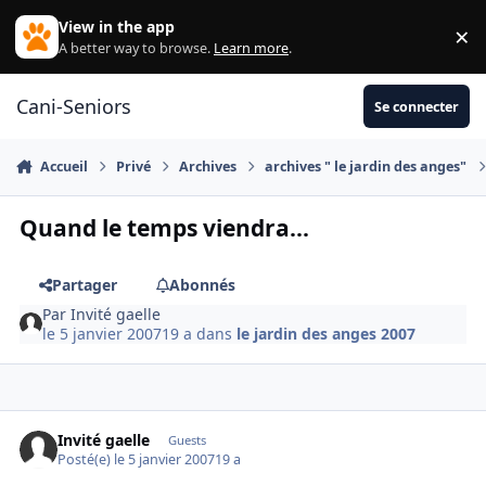
Aller au contenu
View in the app
×
Di
A better way to browse.
Learn more
.
Cani-Seniors
Se connecter
Accueil
Privé
Archives
archives " le jardin des anges"
Quand le temps viendra...
Partager
Abonnés
Par
Invité gaelle
le 5 janvier 2007
19 a
dans
le jardin des anges 2007
Invité gaelle
Guests
Posté(e)
le 5 janvier 2007
19 a