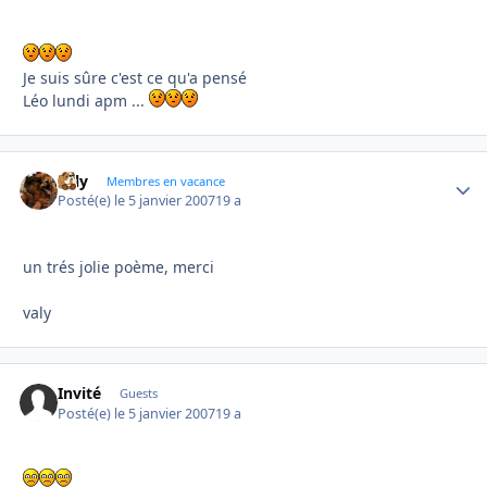
Je suis sûre c'est ce qu'a pensé
Léo lundi apm ...
valy
Autho
Membres en vacance
Posté(e)
le 5 janvier 2007
19 a
un trés jolie poème, merci
valy
Invité
Guests
Posté(e)
le 5 janvier 2007
19 a