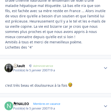
brave chienne Vadrouille le lendemain de Noel d'une
maladie hépatique mal étiquetée. Là bas elle n'a que son
fils, est fachée avec sa mère restée en France ... Alors inutile
de vous dire qu'elle a besoin d'un soutien et que l'amitié lui
est précieuse. Heureusement qu'il y a le tel et les e-mails de
sa vieille copine. La vie est bizarre car je crois que nous
sommes plus proches et que nous avons appris à nous
mieux connaitre depuis qu'elle est si loin !
Amitiés à tous et merci de merveilleux poème.
Lichettes des "4"
S.Rault
Autho
Administratrice
Posté(e)
le 5 janvier 2007
19 a
c'est très beau et douloureux à la fois
NINALEO
Autho
Membres en vacance
Posté(e)
le 5 janvier 2007
19 a