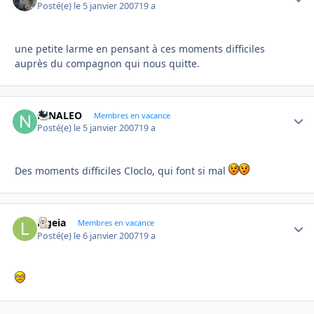
Posté(e)
le 5 janvier 2007
19 a
une petite larme en pensant à ces moments difficiles
auprès du compagnon qui nous quitte.
NINALEO
Autho
Membres en vacance
Posté(e)
le 5 janvier 2007
19 a
Des moments difficiles Cloclo, qui font si mal
Ligeia
Autho
Membres en vacance
Posté(e)
le 6 janvier 2007
19 a