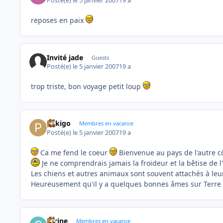
Posté(e)
le 5 janvier 2007
19 a
reposes en paix
Invité jade
Guests
Posté(e)
le 5 janvier 2007
19 a
trop triste, bon voyage petit loup
pekigo
Membres en vacance
Posté(e)
le 5 janvier 2007
19 a
Ca me fend le coeur
Bienvenue au pays de l'autre cô
Je ne comprendrais jamais la froideur et la bêtise d
Les chiens et autres animaux sont souvent attachés à leur
Heureusement qu'il y a quelques bonnes âmes sur Terre 
carine
Membres en vacance