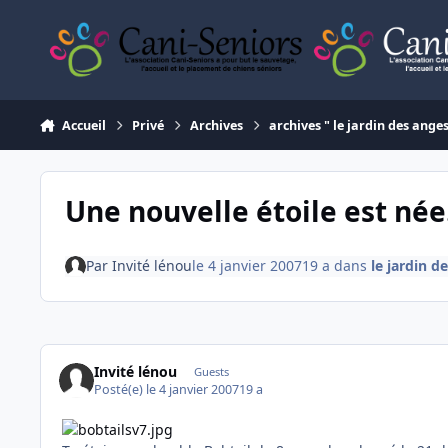
Aller au contenu
Accueil
Privé
Archives
archives " le jardin des ange
Une nouvelle étoile est née.
Par
Invité lénou
le 4 janvier 2007
19 a
dans
le jardin d
Invité lénou
Guests
Posté(e)
le 4 janvier 2007
19 a