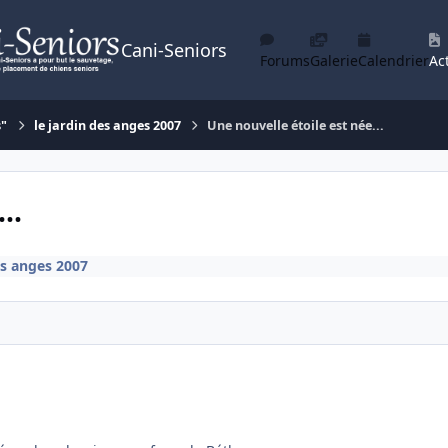
Cani-Seniors
Forums
Galerie
Calendrier
Act
s"
le jardin des anges 2007
Une nouvelle étoile est née...
..
es anges 2007