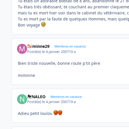
Tu étais un adorable Bobtail de 8 ans, abandonné le 21 
Tu étais très obéissant, te couchant au premier claqueme
mais tu es mort hier soir dans le cabinet du vétérinaire, 
Tu es mort par la faute de quelques Hommes, mais quelq
Bon voyage
miminne29
Membres en vacance
Posté(e)
le 4 janvier 2007
19 a
Bien triste nouvelle, bonne route p'tit père
miminne
NINALEO
Membres en vacance
Posté(e)
le 4 janvier 2007
19 a
Adieu petit loulou