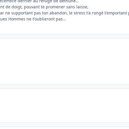
décembre dernier au refuge de Béthune...
nt de doigt, pouvant te promener sans laisse,
car ne supportant pas ton abandon, le stress t'a rongé t'emportant 
ues Hommes ne t'oublieront pas...