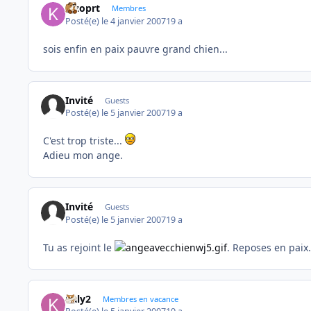
kizoprt
Membres
Posté(e)
le 4 janvier 2007
19 a
sois enfin en paix pauvre grand chien...
Invité
Guests
Posté(e)
le 5 janvier 2007
19 a
C'est trop triste...
Adieu mon ange.
Invité
Guests
Posté(e)
le 5 janvier 2007
19 a
Tu as rejoint le
. Reposes en paix.
kaly2
Membres en vacance