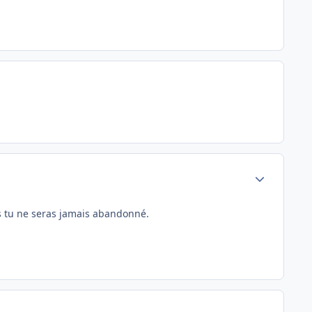
Author stats
as tu ne seras jamais abandonné.
Author stats