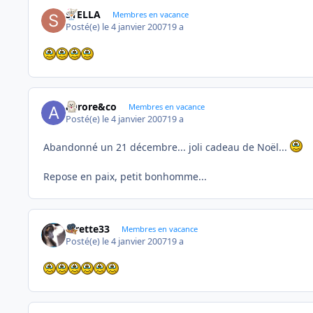
STELLA
Membres en vacance
Posté(e)
le 4 janvier 2007
19 a
aurore&co
Membres en vacance
Posté(e)
le 4 janvier 2007
19 a
Abandonné un 21 décembre... joli cadeau de Noël...
Repose en paix, petit bonhomme...
lorette33
Membres en vacance
Posté(e)
le 4 janvier 2007
19 a