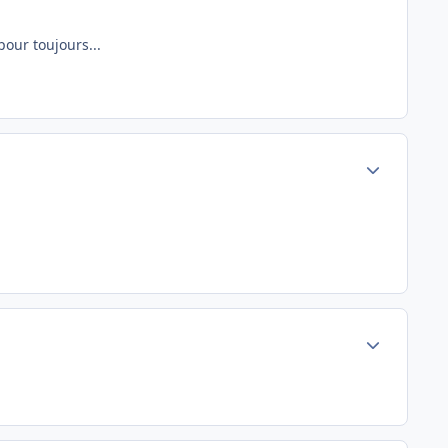
pour toujours...
Author stats
Author stats