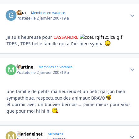
gina
Autho
Membres en vacance
Posté(e)
le 2 janvier 2007
19 a
Je suis heureuse pour
CASSANDRE
TRES , TRES belle famille qui a l'air bien sympa
Martine
Autho
Membres en vacance
Posté(e)
le 2 janvier 2007
19 a
une famille de petits malheureux et un petit garçon bien
sympathique, respectueux des animaux BRAVO
et dormir avec un bouvier bernois... j'aime mieux pour vous
que pour moi hi hi hi
mariedelnet
Autho
Membres