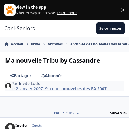
Aller au contenu
View in the app
×
Di
A better way to browse.
Learn more
.
Cani-Seniors
Se connecter
Accueil
Privé
Archives
archives des nouvelles des famill
Ma nouvelle Tribu by Cassandre
Partager
Abonnés
Par
Invité Ludo
le 2 janvier 2007
19 a
dans
nouvelles des FA 2007
D
PAGE 1 SUR 2
SUIVANT
Invité
Guests