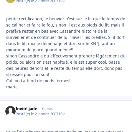
Posté(e)
le 2 janvier 2007
19 a
petite rectification, le bouvier n'est sur le lit que le temps de
se caliner et faire le fou, sinon il est aux pieds du lit, mais il
préfère rester en bas avec Cassandre histoire de la
surveiller et de continuer de lui "laver" les oreilles. Si il dort
dans le lit, moi je déménage et dort sur le KNP, faut un
minimum de place quand même!!!
sinon Cassandre a du effectivement prendre légèrement du
poids, ou alors on s'est habitué, elle est super cool, passe
des heures dehors et le reste du temps elle dort, donc pas
stressée pour un sou!
Cali on t'attend de pieds fermes!
marie
Invité jade
Guests
Posté(e)
le 2 janvier 2007
19 a
tu as l'air très malheureux ma belle on va venir te chercher