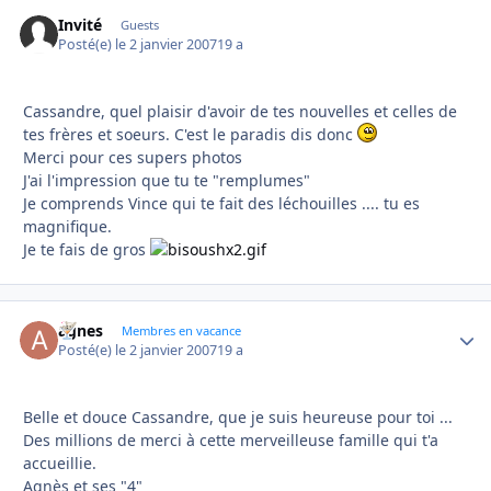
Invité
Guests
Posté(e)
le 2 janvier 2007
19 a
Cassandre, quel plaisir d'avoir de tes nouvelles et celles de
tes frères et soeurs. C'est le paradis dis donc
Merci pour ces supers photos
J'ai l'impression que tu te "remplumes"
Je comprends Vince qui te fait des léchouilles .... tu es
magnifique.
Je te fais de gros
agnes
Autho
Membres en vacance
Posté(e)
le 2 janvier 2007
19 a
Belle et douce Cassandre, que je suis heureuse pour toi ...
Des millions de merci à cette merveilleuse famille qui t'a
accueillie.
Agnès et ses "4"