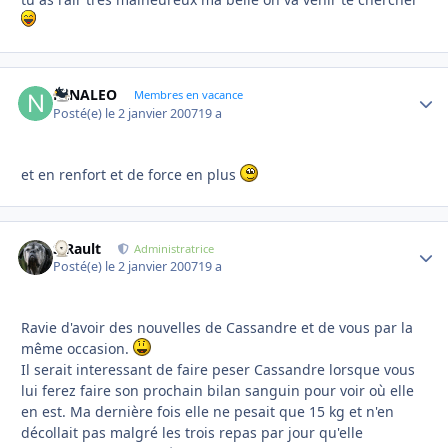
NINALEO
Autho
Membres en vacance
Posté(e)
le 2 janvier 2007
19 a
et en renfort et de force en plus
S.Rault
Autho
Administratrice
Posté(e)
le 2 janvier 2007
19 a
Ravie d'avoir des nouvelles de Cassandre et de vous par la
même occasion.
Il serait interessant de faire peser Cassandre lorsque vous
lui ferez faire son prochain bilan sanguin pour voir où elle
en est. Ma dernière fois elle ne pesait que 15 kg et n'en
décollait pas malgré les trois repas par jour qu'elle