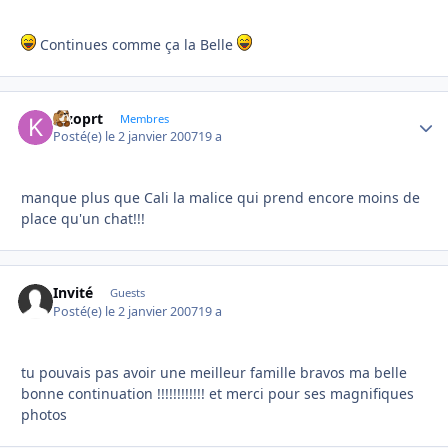
Continues comme ça la Belle
kizoprt
Autho
Membres
Posté(e)
le 2 janvier 2007
19 a
manque plus que Cali la malice qui prend encore moins de
place qu'un chat!!!
Invité
Guests
Posté(e)
le 2 janvier 2007
19 a
tu pouvais pas avoir une meilleur famille bravos ma belle
bonne continuation !!!!!!!!!!!! et merci pour ses magnifiques
photos