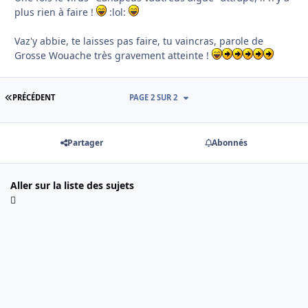
plus rien à faire !
:lol:
Vaz'y abbie, te laisses pas faire, tu vaincras, parole de
Grosse Wouache très gravement atteinte !
PREMIÈRE PAGE
PRÉCÉDENT
PAGE 2 SUR 2
Partager
Abonnés
Aller sur la liste des sujets