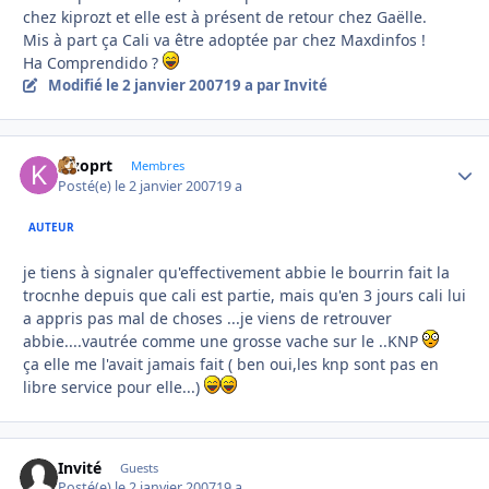
chez kiprozt et elle est à présent de retour chez Gaëlle.
Mis à part ça Cali va être adoptée par chez Maxdinfos !
Ha Comprendido ?
Modifié
le 2 janvier 2007
19 a
par Invité
kizoprt
Autho
Membres
Posté(e)
le 2 janvier 2007
19 a
AUTEUR
je tiens à signaler qu'effectivement abbie le bourrin fait la
trocnhe depuis que cali est partie, mais qu'en 3 jours cali lui
a appris pas mal de choses ...je viens de retrouver
abbie....vautrée comme une grosse vache sur le ..KNP
ça elle me l'avait jamais fait ( ben oui,les knp sont pas en
libre service pour elle...)
Invité
Guests
Posté(e)
le 2 janvier 2007
19 a