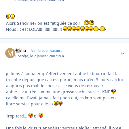
Alors Sandrine? on est fatiguée ce soir ,
Nous , c'est LOLA!!!!!!!!!!!!!!!!!!!!
Malia
Autho
Membres en vacance
Posté(e)
le 2 janvier 2007
19 a
je tiens à signaler qu'effectivement abbie le bourrin fait la
trocnhe depuis que cali est partie, mais qu'en 3 jours cali lui
a appris pas mal de choses ...je viens de retrouver
abbie....vautrée comme une grosse vache sur le ..KNP
ça elle me l'avait jamais fait ( ben oui,les knp sont pas en
libre service pour elle...)
Trop tard...
8)
Une fois le virus "Canapéus vautréus aigüe" attrapé, il n'y a