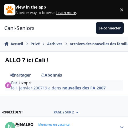
Aller au contenu
View in the app
×
Di
A better way to browse.
Learn more
.
Cani-Seniors
Se connecter
Accueil
Privé
Archives
archives des nouvelles des famill
ALLO ? ici Cali !
Partager
Abonnés
Par
kizoprt
le 1 janvier 2007
19 a
dans
nouvelles des FA 2007
PREMIÈRE PAGE
PRÉCÉDENT
PAGE 2 SUR 2
NINALEO
Autho
Membres en vacance