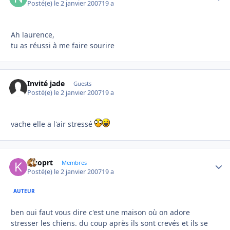
Posté(e)
le 2 janvier 2007
19 a
Ah laurence,
tu as réussi à me faire sourire
Invité jade
Guests
Posté(e)
le 2 janvier 2007
19 a
vache elle a l'air stressé
kizoprt
Autho
Membres
Posté(e)
le 2 janvier 2007
19 a
AUTEUR
ben oui faut vous dire c'est une maison où on adore
stresser les chiens. du coup après ils sont crevés et ils se