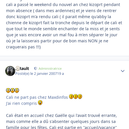
cali a passé le weekend du nouvel an chez kizoprt pendant
mon absence ( dans mes ardennes) et je viens de rentrer
donc kizoprt m'a rendu cali ( il parait même qu'abby la
chienne de kizoprt fait la tronche depuis le départ de cali et
que tout le monde semble enchanter de la miss et je sents
que je vais encore avoir un mal fou à m'en séparer le jour
où je la laisserais partir pour de bon mais NON je ne
craquerais pas !!!)
S.Rault
Autho
Administratrice
Posté(e)
le 2 janvier 2007
19 a
Cali ne part pas chez Maxdinfos
J'ai rien compris
Cali était en accueil chez Gaëlle qui l'avait trouvé errante,
mais comme elle a dû s'absenter quelques jours dans sa
famille pour les fêtes, Cali est partie en "accueil/vacance"