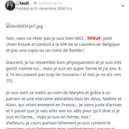
S.Rault
Autho
Administratrice
Posté(e)
le 31 décembre 2006
19 a
Non, vous ne rêver pas je suis bien MOI ,
TITEUF
, petit
chien trouvé et conduit à la SPA de la Louvière en Belgique
et pas une copie ou un clone de Roméo !
D'accord, je lui ressemble bien physiquement et je suis très
gentil comme lui... mais je suis en super forme et j'ai env. 8
à 10 ans (savent pas trop les humains ! et moi je ne dis rien
!!!!).
Je suis sorti ce matin au nom de Maryho et grâce à un
parrain et une marraine adorables tous les deux, Nadine et
Alain, qui m'ont emmené en France... Je viens juste d'arriver
et il parait que je vais aller voir un véto pour qu'il dise si je
suis en forme... mais je suis en forme, moi !
d'ailleurs, je cours partout tellement je suis content et
j'exprime assez fortement mon contentement ! pourquoi