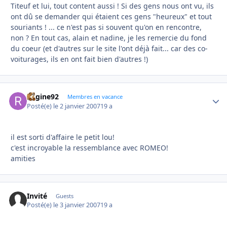
Titeuf et lui, tout content aussi ! Si des gens nous ont vu, ils
ont dû se demander qui étaient ces gens "heureux" et tout
souriants ! ... ce n'est pas si souvent qu'on en rencontre,
non ? En tout cas, alain et nadine, je les remercie du fond
du coeur (et d'autres sur le site l'ont déjà fait... car des co-
voiturages, ils en ont fait bien d'autres !)
Regine92
Autho
Membres en vacance
Posté(e)
le 2 janvier 2007
19 a
il est sorti d'affaire le petit lou!
c'est incroyable la ressemblance avec ROMEO!
amities
Invité
Guests
Posté(e)
le 3 janvier 2007
19 a