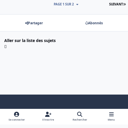
D
PAGE 1 SUR 2
SUIVANT
Partager
Abonnés
Aller sur la liste des sujets
Light Mode
Dark Mode
System Preference
f
x
a
Se connecter
S’inscrire
Rechercher
Menu
Nous contacter
Cookies
c