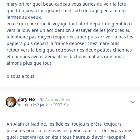
mary briller quel beau cadeau vous auriez du voir la fete
que titi nous a fait quand il est sorti de cage j en ai eu les
larmes aux yeux.
en ce qui concerne le voyage tout abrd depart de gembloux
vers la louviere un accident on a essayer de les joindres au
telephone pas moyen toujour occuper puis arriver la bas les
papiers puis depart la france deposer chez mary puis
retour vers la belgique retrouver nos deux petites chiennes
et oui nous avons deux fifilles bichons maltais que nous
aimons plus que tout
bisous a tous
Mary Ho
Autho
Administratrice
Posté(e)
le 2 janvier 2007
19 a
Ah Alain et Nadine, les fidèles, toujours prêts, toujours
présents pour la joie mais les peines aussi ... des vrais amis
quoi ! c'est vrai qu'on était tous heureux d'avoir récupéré