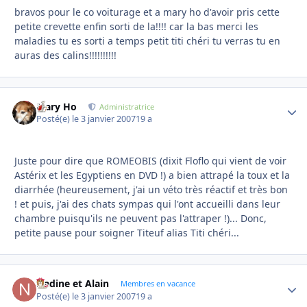
bravos pour le co voiturage et a mary ho d'avoir pris cette
petite crevette enfin sorti de la!!!! car la bas merci les
maladies tu es sorti a temps petit titi chéri tu verras tu en
auras des calins!!!!!!!!!!
Mary Ho
Autho
Administratrice
Posté(e)
le 3 janvier 2007
19 a
Juste pour dire que ROMEOBIS (dixit Floflo qui vient de voir
Astérix et les Egyptiens en DVD !) a bien attrapé la toux et la
diarrhée (heureusement, j'ai un véto très réactif et très bon
! et puis, j'ai des chats sympas qui l'ont accueilli dans leur
chambre puisqu'ils ne peuvent pas l'attraper !)... Donc,
petite pause pour soigner Titeuf alias Titi chéri...
Nadine et Alain
Autho
Membres en vacance
Posté(e)
le 3 janvier 2007
19 a