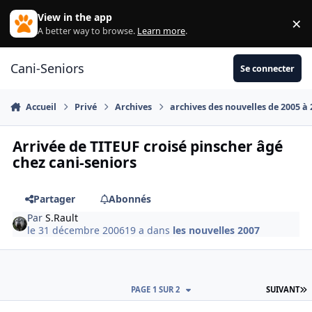
Aller au contenu
View in the app
×
Di
A better way to browse.
Learn more
.
Cani-Seniors
Se connecter
Accueil
Privé
Archives
archives des nouvelles de 2005 à
Arrivée de TITEUF croisé pinscher âgé
chez cani-seniors
Partager
Abonnés
Par
S.Rault
le 31 décembre 2006
19 a
dans
les nouvelles 2007
D
PAGE 1 SUR 2
SUIVANT