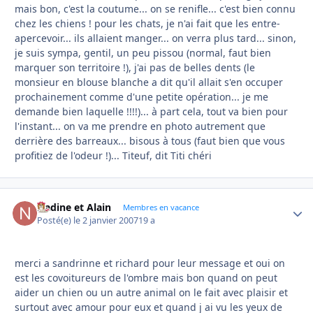
mais bon, c'est la coutume... on se renifle... c'est bien connu
chez les chiens ! pour les chats, je n'ai fait que les entre-
apercevoir... ils allaient manger... on verra plus tard... sinon,
je suis sympa, gentil, un peu pissou (normal, faut bien
marquer son territoire !), j'ai pas de belles dents (le
monsieur en blouse blanche a dit qu'il allait s'en occuper
prochainement comme d'une petite opération... je me
demande bien laquelle !!!!)... à part cela, tout va bien pour
l'instant... on va me prendre en photo autrement que
derrière des barreaux... bisous à tous (faut bien que vous
profitiez de l'odeur !)... Titeuf, dit Titi chéri
Nadine et Alain
Autho
Membres en vacance
Posté(e)
le 2 janvier 2007
19 a
merci a sandrinne et richard pour leur message et oui on
est les covoitureurs de l'ombre mais bon quand on peut
aider un chien ou un autre animal on le fait avec plaisir et
surtout avec amour pour eux et quand j ai vu les yeux de