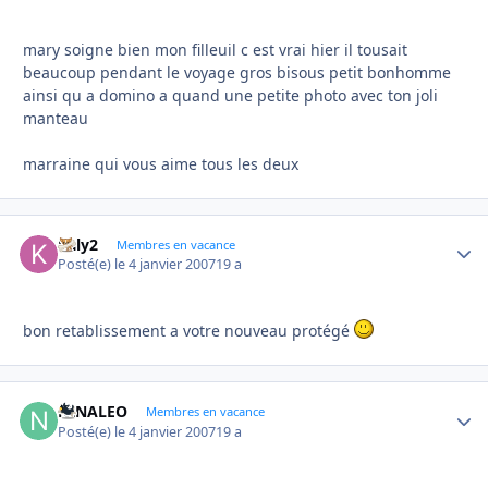
mary soigne bien mon filleuil c est vrai hier il tousait
beaucoup pendant le voyage gros bisous petit bonhomme
ainsi qu a domino a quand une petite photo avec ton joli
manteau
marraine qui vous aime tous les deux
kaly2
Autho
Membres en vacance
Posté(e)
le 4 janvier 2007
19 a
bon retablissement a votre nouveau protégé
NINALEO
Autho
Membres en vacance
Posté(e)
le 4 janvier 2007
19 a