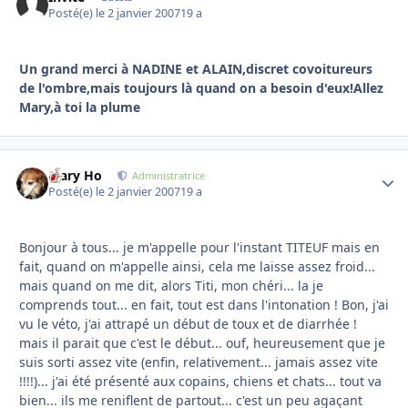
Posté(e)
le 2 janvier 2007
19 a
Un grand merci à NADINE et ALAIN,discret covoitureurs
de l'ombre,mais toujours là quand on a besoin d'eux!Allez
Mary,à toi la plume
Mary Ho
Autho
Administratrice
Posté(e)
le 2 janvier 2007
19 a
Bonjour à tous... je m'appelle pour l'instant TITEUF mais en
fait, quand on m'appelle ainsi, cela me laisse assez froid...
mais quand on me dit, alors Titi, mon chéri... la je
comprends tout... en fait, tout est dans l'intonation ! Bon, j'ai
vu le véto, j'ai attrapé un début de toux et de diarrhée !
mais il parait que c'est le début... ouf, heureusement que je
suis sorti assez vite (enfin, relativement... jamais assez vite
!!!!)... j'ai été présenté aux copains, chiens et chats... tout va
bien... ils me reniflent de partout... c'est un peu agaçant