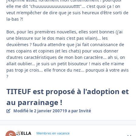
elle me dit "chuuuuuuuuuuuuuutttt"... c'est quoi ça ! on
veut m'empêcher de dire que je suis heureux d'être sorti de
la-bas ?!
Bon, pour les premières nouvelles, elles sont bonnes (j'ai
une blessure sur le dos mais c'est pas vilain)... les
deuxièmes ? faudra attendre que j'ai fait connaissance de
mes copains et copines (et les chats) pour vous donner
d'autres caractéristiques de mon bon caractère... ah si, on
allait oublier... je suis un petit bisouteur ! mais elle n'aime
pas trop je crois... elle fronce du nez... pourquoi à votre avis
?
TITEUF est proposé à l'adoption et
au parrainage !
Modifié
le 2 janvier 2007
19 a
par Invité
STELLA
Autho
Membres en vacance