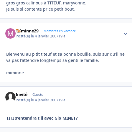
gros gros calinous à TITEUF, maryvonne.
Je suis si contente pr ce petit bout.
miminne29
Autho
Membres en vacance
Posté(e)
le 4 janvier 2007
19 a
Bienvenu au p'tit titeuf et sa bonne bouille, suis sur qu'il ne
va pas l'attendre longtemps sa gentille famille.
miminne
Invité
Guests
Posté(e)
le 4 janvier 2007
19 a
TITI s'entendra t il avec Glo MINET?