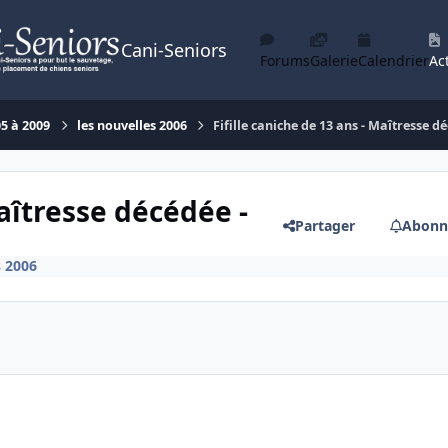
Cani-Seniors
Forums
Galerie
Calendrier
Act
05 à 2009
les nouvelles 2006
Fifille caniche de 13 ans - Maîtresse dé
Maîtresse décédée -
Partager
Abonn
s 2006