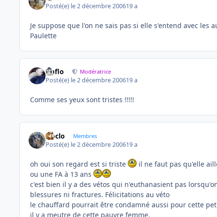
Posté(e)
le 2 décembre 2006
19 a
Je suppose que l'on ne sais pas si elle s'entend avec les a
Paulette
floflo
Modératrice
Posté(e)
le 2 décembre 2006
19 a
Comme ses yeux sont tristes !!!!!
cloclo
Membres
Posté(e)
le 2 décembre 2006
19 a
oh oui son regard est si triste
il ne faut pas qu'elle a
ou une FA à 13 ans
c'est bien il y a des vétos qui n'euthanasient pas lorsqu'
blessures ni fractures. Félicitations au véto
le chauffard pourrait être condamné aussi pour cette petite !
il y a meutre de cette pauvre femme.