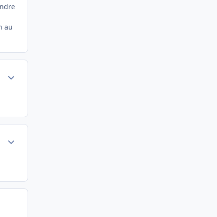
endre
n au
Author stats
Author stats