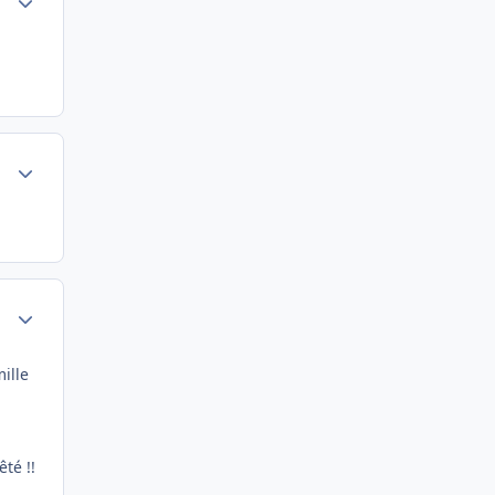
Author stats
Author stats
ille
êté !!