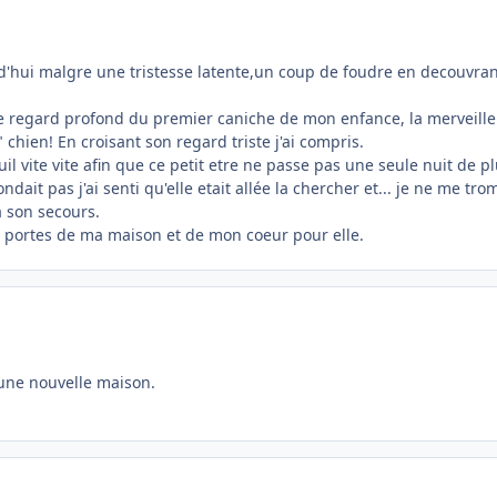
d'hui malgre une tristesse latente,un coup de foudre en decouvran
eme regard profond du premier caniche de mon enfance, la merveill
chien! En croisant son regard triste j'ai compris.
il vite vite afin que ce petit etre ne passe pas une seule nuit de pl
ndait pas j'ai senti qu'elle etait allée la chercher et... je ne me tro
a son secours.
 les portes de ma maison et de mon coeur pour elle.
e une nouvelle maison.