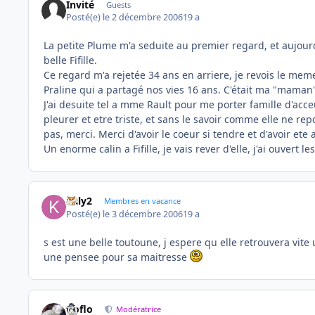
Invité
Guests
Posté(e)
le 2 décembre 2006
19 a
La petite Plume m'a seduite au premier regard, et aujour
belle Fifille.
Ce regard m'a rejetée 34 ans en arriere, je revois le m
Praline qui a partagé nos vies 16 ans. C'était ma "maman" 
J'ai desuite tel a mme Rault pour me porter famille d'acceu
pleurer et etre triste, et sans le savoir comme elle ne repo
pas, merci. Merci d'avoir le coeur si tendre et d'avoir ete 
Un enorme calin a Fifille, je vais rever d'elle, j'ai ouvert
kaly2
Membres en vacance
Posté(e)
le 3 décembre 2006
19 a
s est une belle toutoune, j espere qu elle retrouvera vit
une pensee pour sa maitresse
floflo
Modératrice