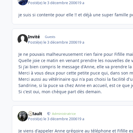
Posté(e)
le 3 décembre 2006
19 a
je suis si contente pour elle !! et déjà une super famille p
Invité
Guests
Posté(e)
le 3 décembre 2006
19 a
Je ne pouvais malheureusement rien faire pour Fifille mais 
Quelle joie ce matin en venant prendre les nouvelles de v
Si j'ai bien compris le message d'Anne, elle va prendre la
Merci à vous deux pour cette petite puce qui, dans son m
Merci aussi au vétérinaire qui n'a pas choisi la facilité d
Sandrine, si la puce va chez Anne en accueil, est ce qu
Si c'est oui, mon chèque part dès demain.
S.Rault
Administratrice
Posté(e)
le 3 décembre 2006
19 a
Je viens d'appeler Anne grégoire au téléphone et Fifille e