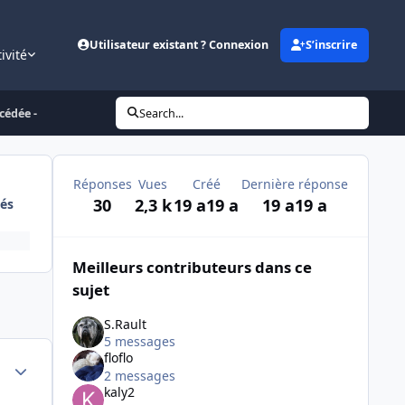
Utilisateur existant ? Connexion
S’inscrire
ivité
cédée -
Search...
Réponses
Vues
Créé
Dernière réponse
30
2,3 k
19 a
19 a
19 a
19 a
és
Meilleurs contributeurs dans ce
sujet
S.Rault
5 messages
floflo
Author stats
2 messages
kaly2