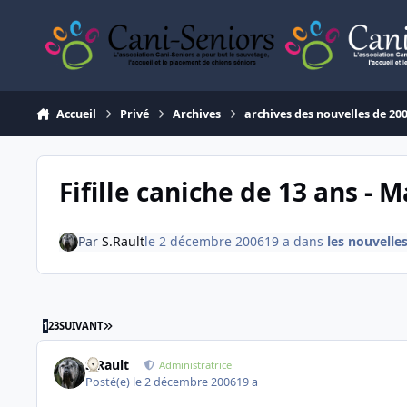
Aller au contenu
Accueil
Privé
Archives
archives des nouvelles de 20
Fifille caniche de 13 ans - 
Par
S.Rault
le 2 décembre 2006
19 a
dans
les nouvelle
DERNIÈRE PAGE
1
2
3
SUIVANT
S.Rault
Administratrice
Posté(e)
le 2 décembre 2006
19 a