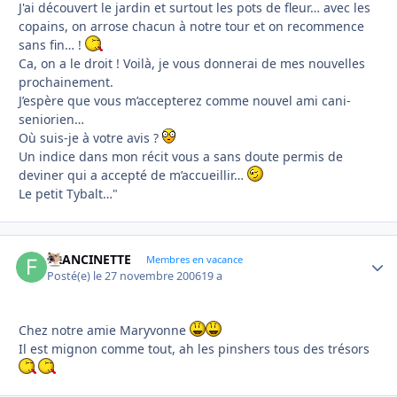
J'ai découvert le jardin et surtout les pots de fleur… avec les
copains, on arrose chacun à notre tour et on recommence
sans fin… !
Ca, on a le droit ! Voilà, je vous donnerai de mes nouvelles
prochainement.
J’espère que vous m’accepterez comme nouvel ami cani-
seniorien…
Où suis-je à votre avis ?
Un indice dans mon récit vous a sans doute permis de
deviner qui a accepté de m’accueillir…
Le petit Tybalt…"
FRANCINETTE
Autho
Membres en vacance
Posté(e)
le 27 novembre 2006
19 a
Chez notre amie Maryvonne
Il est mignon comme tout, ah les pinshers tous des trésors