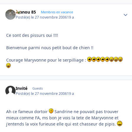
manou 85
Autho
Membres en vacance
Posté(e)
le 27 novembre 2006
19 a
Ce sont des pissurs oui !!!!
Bienvenue parmi nous petit bout de chien !!
Courage Maryvonne pour le serpilliage :
Invité
Guests
Posté(e)
le 27 novembre 2006
19 a
Ah ce fameux dortoir
Sandrine ne pouvait pas trouver
mieux comme FA, ms bon je vois la tete de Maryvonne et
j'entends la voix furieuse elle qui est chasseur de pipis.