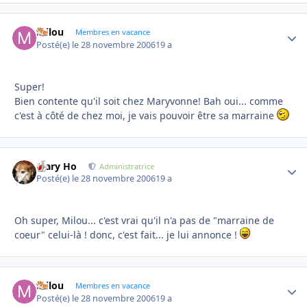
milou
Autho
Membres en vacance
Posté(e)
le 28 novembre 2006
19 a
Super!
Bien contente qu'il soit chez Maryvonne! Bah oui... comme
c'est à côté de chez moi, je vais pouvoir être sa marraine
Mary Ho
Autho
Administratrice
Posté(e)
le 28 novembre 2006
19 a
Oh super, Milou... c'est vrai qu'il n'a pas de "marraine de
coeur" celui-là ! donc, c'est fait... je lui annonce !
milou
Autho
Membres en vacance
Posté(e)
le 28 novembre 2006
19 a