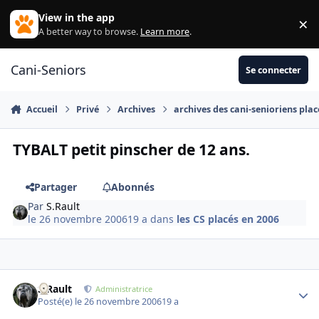
Aller au contenu
View in the app
×
Di
A better way to browse.
Learn more
.
Cani-Seniors
Se connecter
Accueil
Privé
Archives
archives des cani-senioriens plac
TYBALT petit pinscher de 12 ans.
Partager
Abonnés
Par
S.Rault
le 26 novembre 2006
19 a
dans
les CS placés en 2006
S.Rault
Autho
Administratrice
Posté(e)
le 26 novembre 2006
19 a