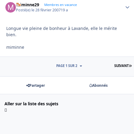
miminne29
Autho
Membres en vacance
Posté(e)
le 28 février 2007
19 a
Longue vie pleine de bonheur à Lavande, elle le mérite
bien.
miminne
D
PAGE 1 SUR 2
SUIVANT
Partager
Abonnés
Aller sur la liste des sujets