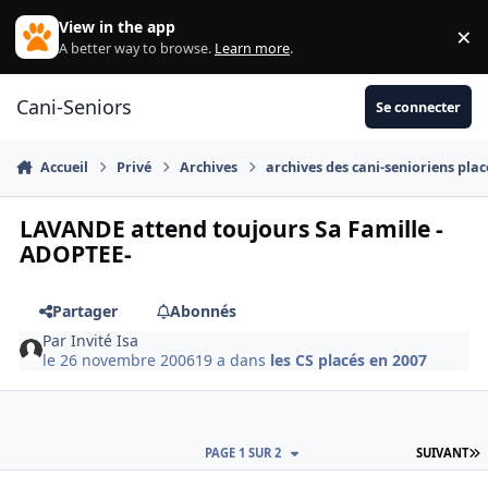
Aller au contenu
View in the app
×
Di
A better way to browse.
Learn more
.
Cani-Seniors
Se connecter
Accueil
Privé
Archives
archives des cani-senioriens plac
LAVANDE attend toujours Sa Famille -
ADOPTEE-
Partager
Abonnés
Par
Invité Isa
le 26 novembre 2006
19 a
dans
les CS placés en 2007
D
PAGE 1 SUR 2
SUIVANT