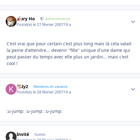
Mary Ho
Autho
Administratrice
Posté(e)
le 27 février 2007
19 a
C'est vrai que pour certain c'est plus long mais là cela valait
la peine d'attendre... devenir "fille" unique d'une dame qui
peut passer du temps avec elle plus un jardin... mais c'est
cool !
kaly2
Autho
Membres en vacance
Posté(e)
le 28 février 2007
19 a
:u-jump: :u-jump: :u-jump:
Invité
Guests