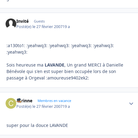
Invité
Guests
Posté(e)
le 27 février 2007
19 a
:a130to1: :yeahwq3: :yeahwq3: :yeahwq3: :yeahwq3:
:yeahwq3:
Sois heureuse ma
LAVANDE
, Un grand MERCI à Danielle
Bénévole qui s'en est super bien occupée lors de son
passage à Orgeval :amoureuse9402ek2:
corinne
Autho
Membres en vacance
Posté(e)
le 27 février 2007
19 a
super pour la douce LAVANDE