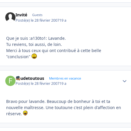
Invité
Guests
Posté(e)
le 28 février 2007
19 a
Que je suis :a130to1: Lavande.
Tu reviens, toi aussi, de loin.
Merci à tous ceux qui ont contribué à cette belle
"conclusion"
Foudetoutous
Autho
Membres en vacance
Posté(e)
le 28 février 2007
19 a
Bravo pour lavande. Beaucoup de bonheur à toi et ta
nouvelle maîtresse. Une toutoune c'est plein d'affection en
réserve.