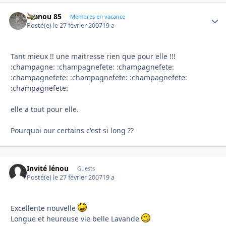
manou 85
Autho
Membres en vacance
Posté(e)
le 27 février 2007
19 a
Tant mieux !! une maitresse rien que pour elle !!!
:champagne: :champagnefete: :champagnefete:
:champagnefete: :champagnefete: :champagnefete:
:champagnefete:
elle a tout pour elle.
Pourquoi our certains c'est si long ??
Invité lénou
Guests
Posté(e)
le 27 février 2007
19 a
Excellente nouvelle
Longue et heureuse vie belle Lavande