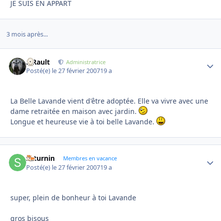
JE SUIS EN APPART
3 mois après...
S.Rault
Autho
Administratrice
Posté(e)
le 27 février 2007
19 a
La Belle Lavande vient d'être adoptée. Elle va vivre avec une
dame retraitée en maison avec jardin.
Longue et heureuse vie à toi belle Lavande.
saturnin
Autho
Membres en vacance
Posté(e)
le 27 février 2007
19 a
super, plein de bonheur à toi Lavande
gros bisous