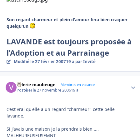
Son regard charmeur et plein d'amour fera bien craquer
quelqu'un
LAVANDE est toujours proposée à
l'Adoption et au Parrainage
Modifié
le 27 février 2007
19 a
par Invité
valerie maubeuge
Autho
Membres en vacance
Posté(e)
le 27 novembre 2006
19 a
c'est vrai qu'elle a un regard "charmeur" cette belle
lavande.
Si j'avais une maison je la prendrais bien ....
MALHEUREUSEUSEMNT