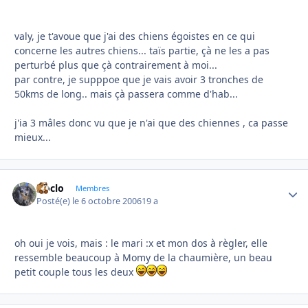
valy, je t'avoue que j'ai des chiens égoistes en ce qui
concerne les autres chiens... taïs partie, çà ne les a pas
perturbé plus que çà contrairement à moi...
par contre, je supppoe que je vais avoir 3 tronches de
50kms de long.. mais çà passera comme d'hab...
j'ia 3 mâles donc vu que je n'ai que des chiennes , ca passe
mieux...
cloclo
Autho
Membres
Posté(e)
le 6 octobre 2006
19 a
oh oui je vois, mais : le mari :x et mon dos à règler, elle
ressemble beaucoup à Momy de la chaumière, un beau
petit couple tous les deux