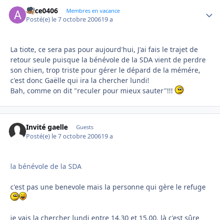
Alice0406
Autho
Membres en vacance
Posté(e)
le 7 octobre 2006
19 a
La tiote, ce sera pas pour aujourd'hui, J'ai fais le trajet de
retour seule puisque la bénévole de la SDA vient de perdre
son chien, trop triste pour gérer le dépard de la mémére,
c'est donc Gaëlle qui ira la chercher lundi!
Bah, comme on dit "reculer pour mieux sauter"!!!
Invité gaelle
Guests
Posté(e)
le 7 octobre 2006
19 a
la bénévole de la SDA
c'est pas une benevole mais la personne qui gère le refuge
je vais la chercher lundi entre 14.30 et 15.00, là c'est sûre