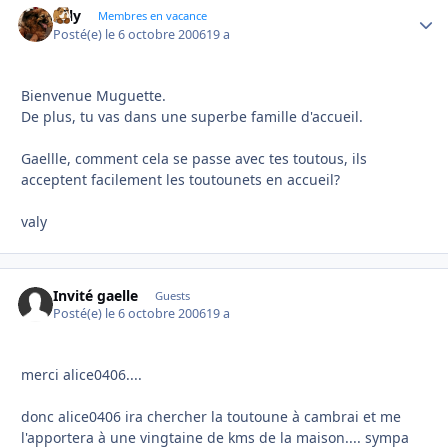
valy
Autho
Membres en vacance
Posté(e)
le 6 octobre 2006
19 a
Bienvenue Muguette.
De plus, tu vas dans une superbe famille d'accueil.
Gaellle, comment cela se passe avec tes toutous, ils
acceptent facilement les toutounets en accueil?
valy
Invité gaelle
Guests
Posté(e)
le 6 octobre 2006
19 a
merci alice0406....
donc alice0406 ira chercher la toutoune à cambrai et me
l'apportera à une vingtaine de kms de la maison.... sympa