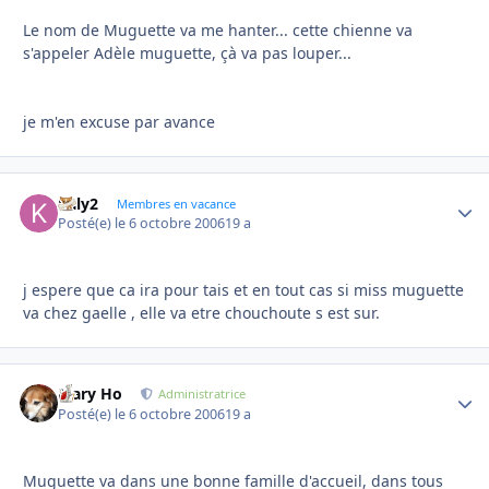
Le nom de Muguette va me hanter... cette chienne va
s'appeler Adèle muguette, çà va pas louper...
je m'en excuse par avance
kaly2
Autho
Membres en vacance
Posté(e)
le 6 octobre 2006
19 a
j espere que ca ira pour tais et en tout cas si miss muguette
va chez gaelle , elle va etre chouchoute s est sur.
Mary Ho
Autho
Administratrice
Posté(e)
le 6 octobre 2006
19 a
Muguette va dans une bonne famille d'accueil, dans tous