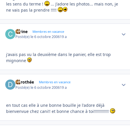
les sens du terme !
... J'adore les photos... mais non, je
ne vais pas la prendre !!!!!
carine
Autho
Membres en vacance
Posté(e)
le 6 octobre 2006
19 a
j'avais pas vu la deuxième dans le panier, elle est trop
mignonne
dorothée
Autho
Membres en vacance
Posté(e)
le 6 octobre 2006
19 a
en tout cas elle à une bonne bouille je l'adore déjà
bienvenvue chez cani!! et bonne chance à toi!!!!!!!!!!!!!