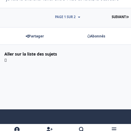
D
PAGE 1 SUR 2
SUIVANT
Partager
Abonnés
Aller sur la liste des sujets
Light Mode
Dark Mode
System Preference
f
x