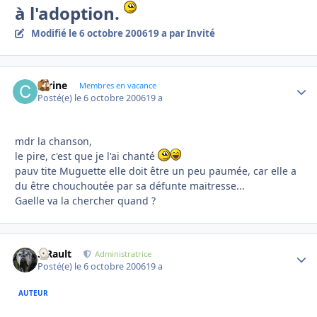
à l'adoption.
Modifié
le 6 octobre 2006
19 a
par Invité
carine
Autho
Membres en vacance
Posté(e)
le 6 octobre 2006
19 a
mdr la chanson,
le pire, c'est que je l'ai chanté
pauv tite Muguette elle doit être un peu paumée, car elle a
du être chouchoutée par sa défunte maitresse...
Gaelle va la chercher quand ?
S.Rault
Autho
Administratrice
Posté(e)
le 6 octobre 2006
19 a
AUTEUR