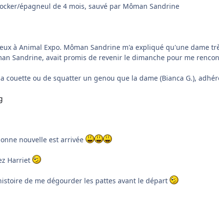
é cocker/épagneul de 4 mois, sauvé par Môman Sandrine
ux à Animal Expo. Môman Sandrine m'a expliqué qu'une dame très
ôman Sandrine, avait promis de revenir le dimanche pour me rencon
r ma couette ou de squatter un genou que la dame (Bianca G.), adhé
bonne nouvelle est arrivée
hez Harriet
 histoire de me dégourder les pattes avant le départ