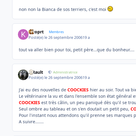
non non la Bianca de sos terriers, c'est moi
kizoprt
Membres
Posté(e)
le 26 septembre 2006
19 a
tout va aller bien pour toi, petit père...que du bonheur....
S.Rault
Administratrice
Posté(e)
le 26 septembre 2006
19 a
J'ai eu des nouvelles de
COOCKIES
hier au soir. Tout va bi
Le vétérinaire la vu et dans l'ensemble son état général est
COOCKIES
est très câlin, un peu paniqué dès qu'il se trou
Seul ombre au tableau et on s'en doutait un petit peu,
CO
Pour l'instant nous attendons qu'il prenne ses marques po
A suivre.......