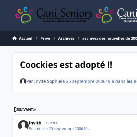
Aller au contenu
Accueil
Privé
Archives
archives des nouvelles de 20
Coockies est adopté !!
Par
Invité Sophie
le 25 septembre 2006
19 a
dans
les 
DERNIÈRE PAGE
1
2
SUIVANT
Invité
Guests
Posté(e)
le 25 septembre 2006
19 a