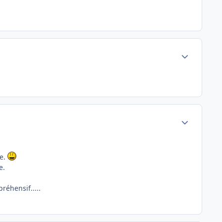
Author stats
Author stats
ie.
e.
réhensif.....