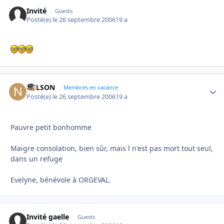
Invité
Guests
Posté(e)
le 26 septembre 2006
19 a
NELSON
Autho
Membres en vacance
Posté(e)
le 26 septembre 2006
19 a
Pauvre petit bonhomme
Maigre consolation, bien sûr, mais l n'est pas mort tout seul,
dans un refuge
Evelyne, bénévole à ORGEVAL.
Invité gaelle
Guests