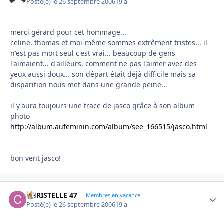
Posté(e)
le 26 septembre 2006
19 a
merci gérard pour cet hommage...
celine, thomas et moi-même sommes extrêment tristes... il
n'est pas mort seul c'est vrai... beaucoup de gens
l'aimaient... d'ailleurs, comment ne pas l'aimer avec des
yeux aussi doux... son départ était déjà difficile mais sa
disparition nous met dans une grande peine...
il y'aura toujours une trace de jasco grâce à son album
photo
http://album.aufeminin.com/album/see_166515/jasco.html
bon vent jasco!
CHRISTELLE 47
Autho
Membres en vacance
Posté(e)
le 26 septembre 2006
19 a