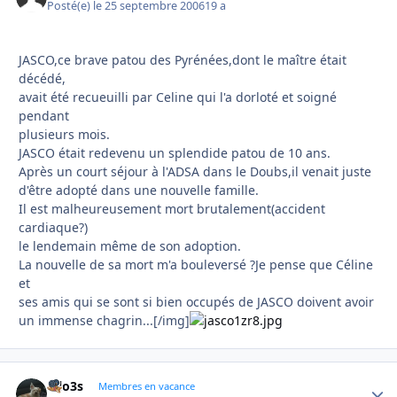
Posté(e)
le 25 septembre 2006
19 a
JASCO,ce brave patou des Pyrénées,dont le maître était
décédé,
avait été recueuilli par Celine qui l'a dorloté et soigné
pendant
plusieurs mois.
JASCO était redevenu un splendide patou de 10 ans.
Après un court séjour à l'ADSA dans le Doubs,il venait juste
d'être adopté dans une nouvelle famille.
Il est malheureusement mort brutalement(accident
cardiaque?)
le lendemain même de son adoption.
La nouvelle de sa mort m'a bouleversé ?Je pense que Céline
et
ses amis qui se sont si bien occupés de JASCO doivent avoir
un immense chagrin...[/img]
lolo3s
Autho
Membres en vacance