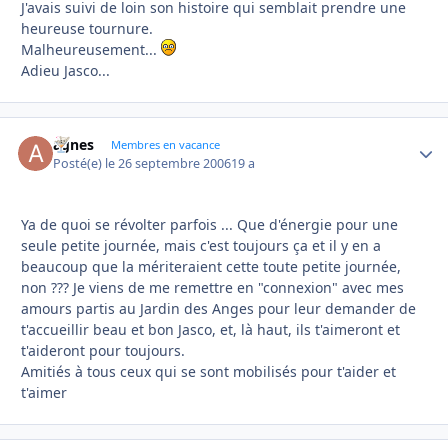
J'avais suivi de loin son histoire qui semblait prendre une
heureuse tournure.
Malheureusement...
Adieu Jasco...
agnes
Autho
Membres en vacance
Posté(e)
le 26 septembre 2006
19 a
Ya de quoi se révolter parfois ... Que d'énergie pour une
seule petite journée, mais c'est toujours ça et il y en a
beaucoup que la mériteraient cette toute petite journée,
non ??? Je viens de me remettre en "connexion" avec mes
amours partis au Jardin des Anges pour leur demander de
t'accueillir beau et bon Jasco, et, là haut, ils t'aimeront et
t'aideront pour toujours.
Amitiés à tous ceux qui se sont mobilisés pour t'aider et
t'aimer