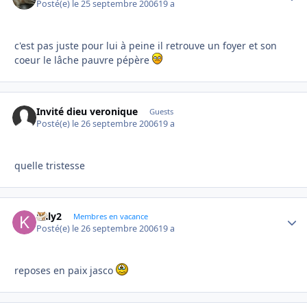
Posté(e)
le 25 septembre 2006
19 a
c'est pas juste pour lui à peine il retrouve un foyer et son
coeur le lâche pauvre pépère
Invité dieu veronique
Guests
Posté(e)
le 26 septembre 2006
19 a
quelle tristesse
kaly2
Autho
Membres en vacance
Posté(e)
le 26 septembre 2006
19 a
reposes en paix jasco