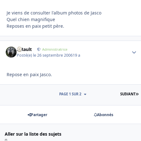
Je viens de consulter l'album photos de Jasco
Quel chien magnifique
Reposes en paix petit père.
S.Rault
Autho
Administratrice
Posté(e)
le 26 septembre 2006
19 a
Repose en paix Jasco.
D
PAGE 1 SUR 2
SUIVANT
Partager
Abonnés
Aller sur la liste des sujets