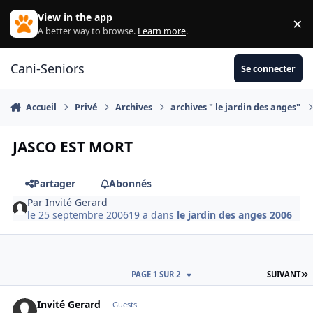
Aller au contenu
View in the app
×
Di
A better way to browse.
Learn more
.
Cani-Seniors
Se connecter
Accueil
Privé
Archives
archives " le jardin des anges"
JASCO EST MORT
Partager
Abonnés
Par
Invité Gerard
le 25 septembre 2006
19 a
dans
le jardin des anges 2006
D
PAGE 1 SUR 2
SUIVANT
Invité Gerard
Guests