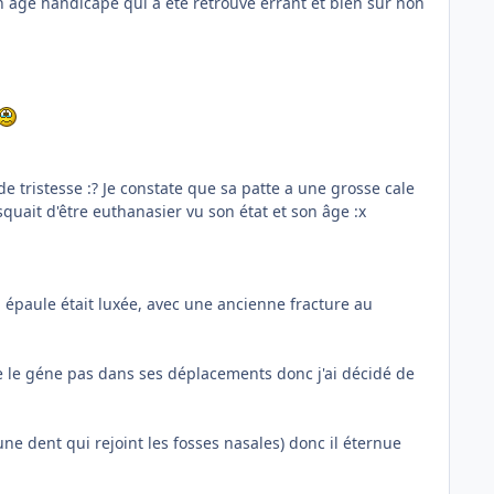
n agé handicapé qui a été retrouvé errant et bien sûr non
e tristesse :? Je constate que sa patte a une grosse cale
risquait d'être euthanasier vu son état et son âge :x
on épaule était luxée, avec une ancienne fracture au
e le géne pas dans ses déplacements donc j'ai décidé de
ne dent qui rejoint les fosses nasales) donc il éternue