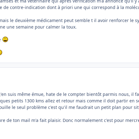
amsès et ma vétérinaire qui après vérification m'a annoncé qu'il y
e contre-indication dont à priori une qui correspond à la molécul
ue mais le deuxième médicament peut semble t il avoir renforcer le 
isone une semaine pour calmer la toux.
er
e, j'en suis même émue, hate de le compter bientôt parmis nous, il
lques petits 1300 kms allez et retour mais comme il doit partir en 
rouille le seul problème c'est qu'il me faudrait un petit plan pour si
re de ton mail m'a fait plaisir. Donc normalement c'est pour mercr