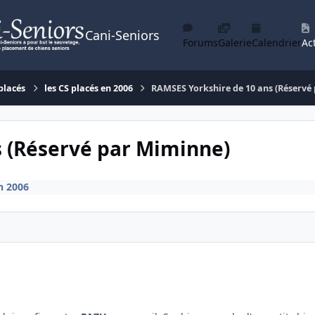
Cani-Seniors
Forums
Galerie
Calendrier
Act
placés
les CS placés en 2006
RAMSES Yorkshire de 10 ans (Réservé
s (Réservé par Miminne)
n 2006