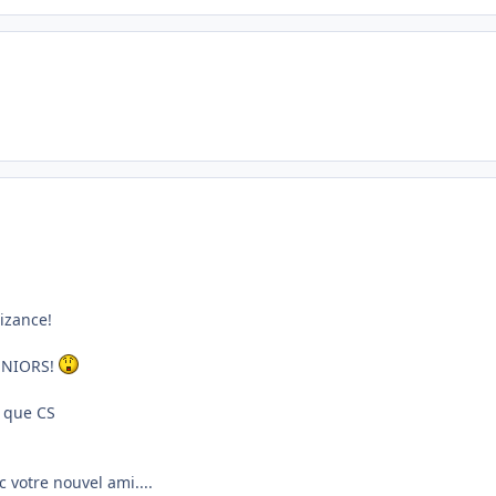
izance!
SENIORS!
 que CS
c votre nouvel ami....