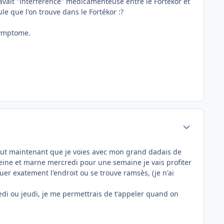
 avait "interférence" médicamenteuse entre le Fortékor et
e que l'on trouve dans le Fortékor :?
symptome.
Author stats
 faut maintenant que je voies avec mon grand dadais de
seine et marne mercredi pour une semaine je vais profiter
tuer exatement l'endroit ou se trouve ramsès, (je n'ai
edi ou jeudi, je me permettrais de t'appeler quand on