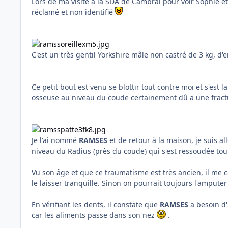
Lors de ma visite à la SDA de Cambrai pour voir Sophie et
réclamé et non identifié
C'est un très gentil Yorkshire mâle non castré de 3 kg, d'en
Ce petit bout est venu se blottir tout contre moi et s'est
osseuse au niveau du coude certainement dû a une frac
Je l'ai nommé
RAMSES
et de retour à la maison, je suis al
niveau du Radius (près du coude) qui s'est ressoudée to
Vu son âge et que ce traumatisme est très ancien, il me c
le laisser tranquille. Sinon on pourrait toujours l'amputer
En vérifiant les dents, il constate que
RAMSES
a besoin d'
car les aliments passe dans son nez
.