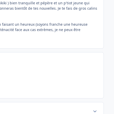
kiki ) bien tranquille et pépère et un p'tiot jeune qui
nneras bientôt de tes nouvelles. Je te fais de gros calins
u en faisant un heureux (soyons franche une heureuse
e ténacité face aux cas extrèmes, je ne peux être
Author stats