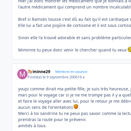
Hier j'ai donc montrer les médicament que je donnais à R
l'autre médicament qui comprend un nombre incalculable d
Bref si Ramsès tousse c'est dû au fait qu'il est cardiaq
Elle lui a fait une piqûre de cortisone et il est sous cort
Sinon elle l'a trouvé adorable et sans problème particuli
Miminne tu peux donc venir le chercher quand tu veux
miminne29
Membres en vacance
Posté(e)
le 9 septembre 2006
19 a
youpi comme dirait ma petite-fille, je suis très heureus
mari pour le voyage car si je ne me trompe pas il y a que
et faire le voyage aller avec lui, pour le retour je me déb
aucun sens de l'orientation)
.
Merci à toi sandrine tu ne peux pas savoir comme la lectu
prendras la route pour te prévenir.
amitiés à tous.