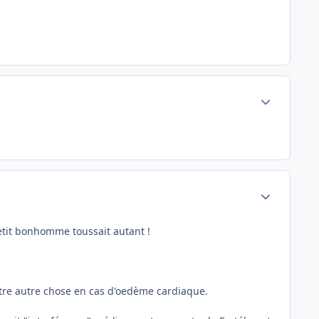
Author stats
Author stats
etit bonhomme toussait autant !
ntre autre chose en cas d'oedème cardiaque.