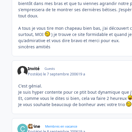
bientôt dans mes bras et que tu viennes agrandir notre peti
s'empressera de te montrer ses dernières bétises. J'espère
tout doux.
A tous je vous tire mon chapeau bien bas, j'ai découvert 
surtout, MOI
) je trouve ce site formidable et quand je
qu'admirative et vous dire bravo et merci pour eux.
sincères amitiés
Invité
Guests
Posté(e)
le 7 septembre 2006
19 a
C'est génial.
Je suis hyper contente pour ce ptit bout dynamique que 
Et, comme vous le dites si bien, cela va faire 2 heureux
Je vous souhaite beaucoup de bonheur avec votre trio
carine
Membres en vacance
Posté(e)
le 8 septembre 2006
19 a