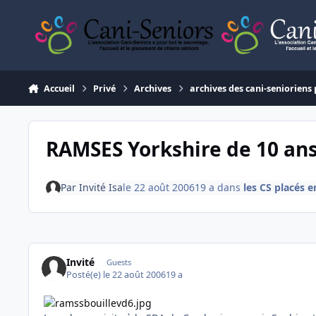
Aller au contenu
Accueil
Privé
Archives
archives des cani-senioriens 
RAMSES Yorkshire de 10 an
Par
Invité Isa
le 22 août 2006
19 a
dans
les CS placés e
Invité
Guests
Posté(e)
le 22 août 2006
19 a