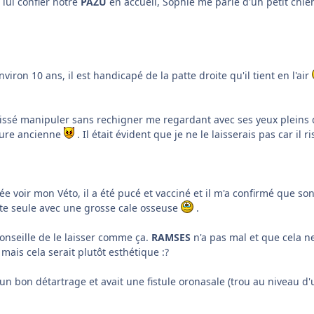
 lui confier notre
PAZU
en accueil, Sophie me parle d'un petit chie
viron 10 ans, il est handicapé de la patte droite qu'il tient en l'air
 laissé manipuler sans rechigner me regardant avec ses yeux pleins d
ture ancienne
. Il était évident que je ne le laisserais pas car il 
lée voir mon Véto, il a été pucé et vacciné et il m'a confirmé que s
ute seule avec une grosse cale osseuse
.
onseille de le laisser comme ça.
RAMSES
n'a pas mal et que cela n
 mais cela serait plutôt esthétique :?
un bon détartrage et avait une fistule oronasale (trou au niveau d'u