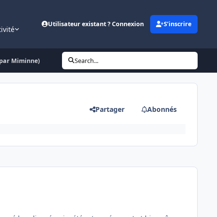
Utilisateur existant ? Connexion
S’inscrire
ivité
 par Miminne)
Search...
Partager
Abonnés