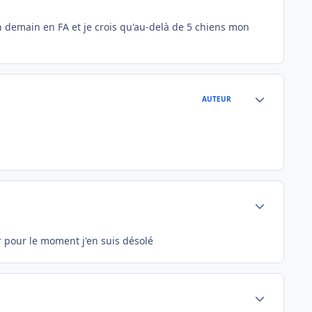
 demain en FA et je crois qu'au-delà de 5 chiens mon
Author stats
AUTEUR
Author stats
 pour le moment j'en suis désolé
Author stats