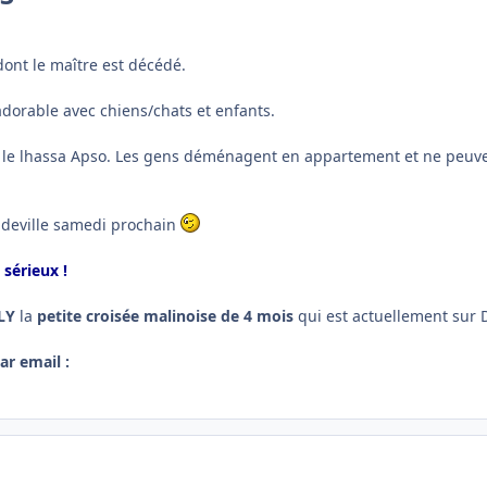
dont le maître est décédé.
adorable avec chiens/chats et enfants.
vec le lhassa Apso. Les gens déménagent en appartement et ne peu
ndeville samedi prochain
sérieux !
LY
la
petite croisée malinoise de 4 mois
qui est actuellement sur D
ar email :