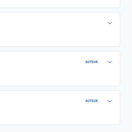
Author stats
Author stats
AUTEUR
Author stats
AUTEUR