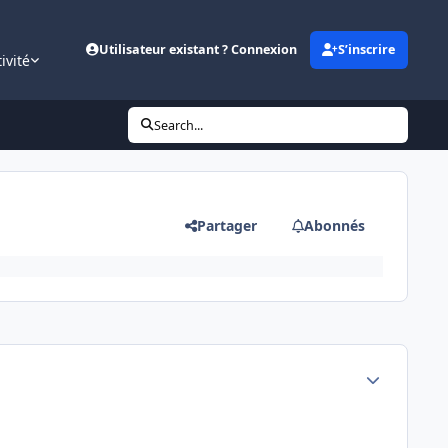
Utilisateur existant ? Connexion
S’inscrire
ivité
Search...
Partager
Abonnés
Author stats