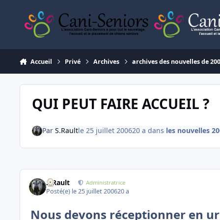
Aller au contenu
Accueil
Privé
Archives
archives des nouvelles de 20
QUI PEUT FAIRE ACCUEIL ?
Par
S.Rault
le 25 juillet 2006
20 a
dans
les nouvelles 2
S.Rault
Administratrice
Posté(e)
le 25 juillet 2006
20 a
Nous devons réceptionner en ur