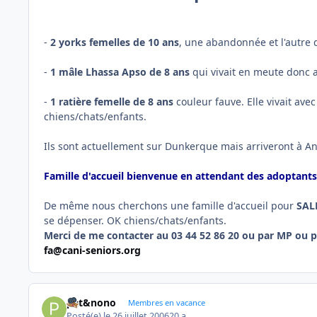
-
2 yorks femelles de 10 ans
, une abandonnée et l'autre 
-
1 mâle Lhassa Apso de 8 ans
qui vivait en meute donc 
-
1 ratière femelle de 8 ans
couleur fauve. Elle vivait a
chiens/chats/enfants.
Ils sont actuellement sur Dunkerque mais arriveront à A
Famille d'accueil bienvenue en attendant des adoptants 
De même nous cherchons une famille d'accueil pour
SAL
se dépenser. OK chiens/chats/enfants.
Merci de me contacter au 03 44 52 86 20 ou par MP ou p
fa@cani-seniors.org
pat&nono
Membres en vacance
Posté(e)
le 26 juillet 2006
20 a