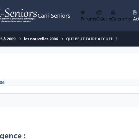
Cani-Seniors
Forums
Galerie
Calendrier
Act
05 à 2009
les nouvelles 2006
QUI PEUT FAIRE ACCUEIL ?
006
gence :