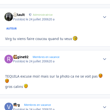
S.Rault
Autho
Administratrice
Posté(e)
le 24 juillet 2006
20 a
AUTEUR
Virg tu viens faire coucou quand tu veux
Regine92
Autho
Membres en vacance
Posté(e)
le 24 juillet 2006
20 a
TEQUILA excuse moi! mais sur la photo ca ne se voit pas
gros calins
Virg
Autho
Membres en vacance
Posté(e)
le 24 juillet 2006
20 a