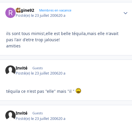
Regine92
Autho
Membres en vacance
Posté(e)
le 23 juillet 2006
20 a
ils sont tous mimis!,elle est belle téquila,mais elle n'avait
pas l'air d'etre trop jalouse!
amities
Invité
Guests
Posté(e)
le 23 juillet 2006
20 a
téquila ce n'est pas "elle" mais "il "
Invité
Guests
Posté(e)
le 23 juillet 2006
20 a