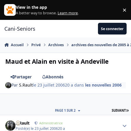
Aller au contenu
View in the app
×
Di
A better way to browse.
Learn more
.
Cani-Seniors
Se connecter
Accueil
Privé
Archives
archives des nouvelles de 2005 à
Maud et Alain en visite à Andeville
Partager
Abonnés
Par
S.Rault
le 23 juillet 2006
20 a
dans
les nouvelles 2006
D
PAGE 1 SUR 2
SUIVANT
S.Rault
Autho
Administratrice
Posté(e)
le 23 juillet 2006
20 a