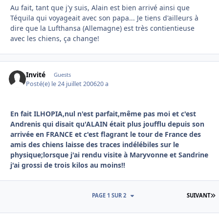
Au fait, tant que j'y suis, Alain est bien arrivé ainsi que
Téquila qui voyageait avec son papa... Je tiens d'ailleurs à
dire que la Lufthansa (Allemagne) est très contientieuse
avec les chiens, ça change!
Invité
Guests
Posté(e)
le 24 juillet 2006
20 a
En fait ILHOPIA,nul n'est parfait,même pas moi et c'est
Andrenis qui disait qu'ALAIN était plus joufflu depuis son
arrivée en FRANCE et c'est flagrant le tour de France des
amis des chiens laisse des traces indélébiles sur le
physique;lorsque j'ai rendu visite à Maryvonne et Sandrine
j'ai grossi de trois kilos au moins!!
D
PAGE 1 SUR 2
SUIVANT