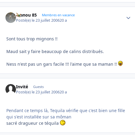
manou 85
Autho
Membres en vacance
Posté(e)
le 23 juillet 2006
20 a
Sont tous trop mignons !!
Maud sait y faire beaucoup de calins distribués.
Ness n'est pas un gars facile !!! l'aime que sa maman !!
Invité
Guests
Posté(e)
le 23 juillet 2006
20 a
Pendant ce temps là, Tequila vérifie que c'est bien une fille
qui s'est installée sur sa môman
sacré dragueur ce téquila