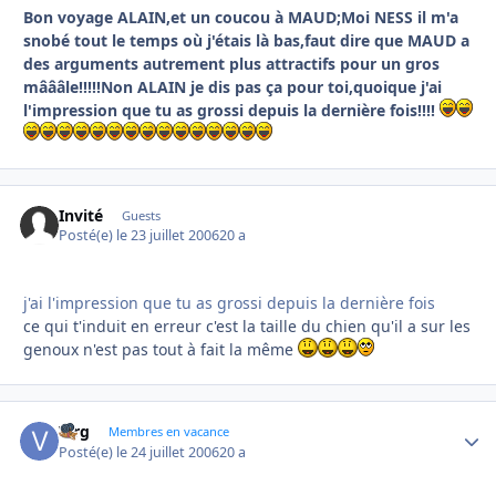
Bon voyage ALAIN,et un coucou à MAUD;Moi NESS il m'a
snobé tout le temps où j'étais là bas,faut dire que MAUD a
des arguments autrement plus attractifs pour un gros
mâââle!!!!!Non ALAIN je dis pas ça pour toi,quoique j'ai
l'impression que tu as grossi depuis la dernière fois!!!!
Invité
Guests
Posté(e)
le 23 juillet 2006
20 a
j'ai l'impression que tu as grossi depuis la dernière fois
ce qui t'induit en erreur c'est la taille du chien qu'il a sur les
genoux n'est pas tout à fait la même
Virg
Autho
Membres en vacance
Posté(e)
le 24 juillet 2006
20 a