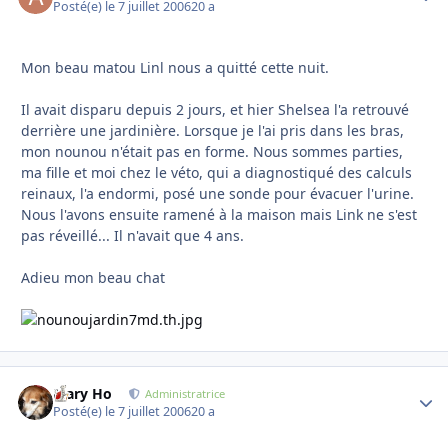
Posté(e)
le 7 juillet 2006
20 a
Mon beau matou Linl nous a quitté cette nuit.
Il avait disparu depuis 2 jours, et hier Shelsea l'a retrouvé
derrière une jardinière. Lorsque je l'ai pris dans les bras,
mon nounou n'était pas en forme. Nous sommes parties,
ma fille et moi chez le véto, qui a diagnostiqué des calculs
reinaux, l'a endormi, posé une sonde pour évacuer l'urine.
Nous l'avons ensuite ramené à la maison mais Link ne s'est
pas réveillé... Il n'avait que 4 ans.
Adieu mon beau chat
Mary Ho
Autho
Administratrice
Posté(e)
le 7 juillet 2006
20 a