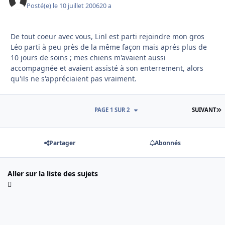
Posté(e)
le 10 juillet 2006
20 a
De tout coeur avec vous, Linl est parti rejoindre mon gros
Léo parti à peu près de la même façon mais aprés plus de
10 jours de soins ; mes chiens m'avaient aussi
accompagnée et avaient assisté à son enterrement, alors
qu'ils ne s'appréciaient pas vraiment.
D
PAGE 1 SUR 2
SUIVANT
Partager
Abonnés
Aller sur la liste des sujets