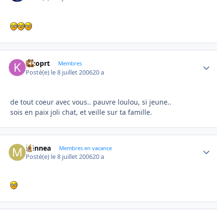
kizoprt
Autho
Membres
Posté(e)
le 8 juillet 2006
20 a
de tout coeur avec vous.. pauvre loulou, si jeune..
sois en paix joli chat, et veille sur ta famille.
minnea
Autho
Membres en vacance
Posté(e)
le 8 juillet 2006
20 a