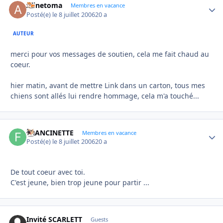
Alinetoma
Autho
Membres en vacance
Posté(e)
le 8 juillet 2006
20 a
AUTEUR
merci pour vos messages de soutien, cela me fait chaud au
coeur.
hier matin, avant de mettre Link dans un carton, tous mes
chiens sont allés lui rendre hommage, cela m'a touché...
FRANCINETTE
Autho
Membres en vacance
Posté(e)
le 8 juillet 2006
20 a
De tout coeur avec toi.
C'est jeune, bien trop jeune pour partir ...
Invité SCARLETT
Guests