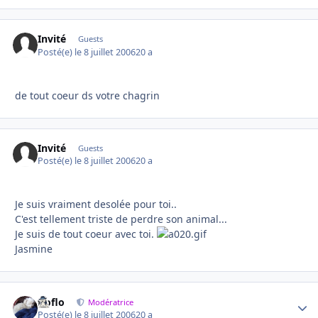
Invité
Guests
Posté(e)
le 8 juillet 2006
20 a
de tout coeur ds votre chagrin
Invité
Guests
Posté(e)
le 8 juillet 2006
20 a
Je suis vraiment desolée pour toi..
C'est tellement triste de perdre son animal...
Je suis de tout coeur avec toi.
Jasmine
floflo
Autho
Modératrice
Posté(e)
le 8 juillet 2006
20 a