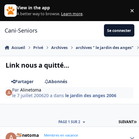
Aller au contenu
View in the app
×
Di
A better way to browse.
Learn more
.
Cani-Seniors
Se connecter
Accueil
Privé
Archives
archives " le jardin des anges"
Link nous a quitté...
Partager
Abonnés
Par
Alinetoma
le 7 juillet 2006
20 a
dans
le jardin des anges 2006
D
PAGE 1 SUR 2
SUIVANT
Alinetoma
Autho
Membres en vacance