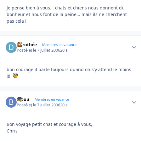
Je pense bien à vous... chats et chiens nous donnent du
bonheur et nous font de la peine... mais ils ne cherchent
pas cela !
dorothée
Autho
Membres en vacance
Posté(e)
le 7 juillet 2006
20 a
bon courage il parte toujours quand on s'y attend le moins
!!!!
bibou
Autho
Membres en vacance
Posté(e)
le 7 juillet 2006
20 a
Bon voyage petit chat et courage à vous,
Chris