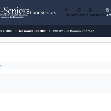
Cani-Seniors
Forums
Galerie
Calendrier
Act
05 à 2009
les nouvelles 2006
ROCKY - Le Roman Photos !
6