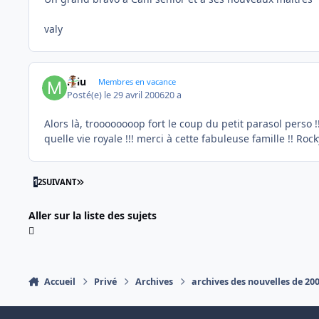
valy
miu
Membres en vacance
Posté(e)
le 29 avril 2006
20 a
Alors là, troooooooop fort le coup du petit parasol perso !!
quelle vie royale !!! merci à cette fabuleuse famille !! Roc
DERNIÈRE PAGE
1
2
SUIVANT
Aller sur la liste des sujets
Accueil
Privé
Archives
archives des nouvelles de 20