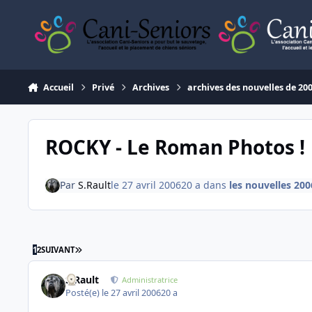
Aller au contenu
Accueil
Privé
Archives
archives des nouvelles de 20
ROCKY - Le Roman Photos !
Par
S.Rault
le 27 avril 2006
20 a
dans
les nouvelles 200
DERNIÈRE PAGE
1
2
SUIVANT
S.Rault
Administratrice
Posté(e)
le 27 avril 2006
20 a