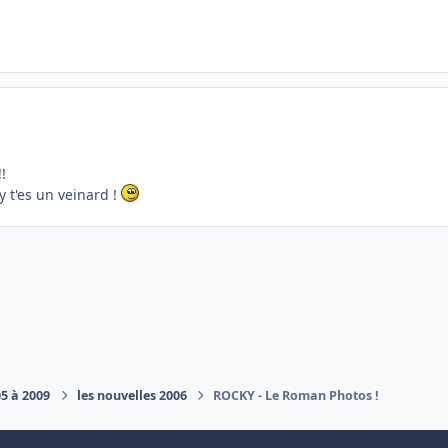
!
ky t'es un veinard !
05 à 2009
les nouvelles 2006
ROCKY - Le Roman Photos !