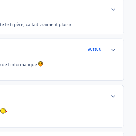
Author stats
té le ti père, ca fait vraiment plaisir
Author stats
AUTEUR
o de l'informatique
Author stats
r