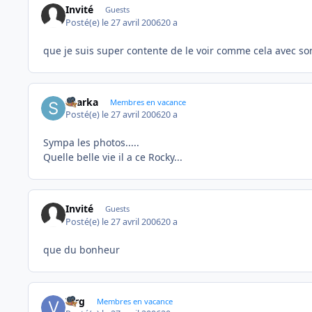
Invité
Guests
Posté(e)
le 27 avril 2006
20 a
que je suis super contente de le voir comme cela avec son p
sharka
Membres en vacance
Posté(e)
le 27 avril 2006
20 a
Sympa les photos.....
Quelle belle vie il a ce Rocky...
Invité
Guests
Posté(e)
le 27 avril 2006
20 a
que du bonheur
Virg
Membres en vacance