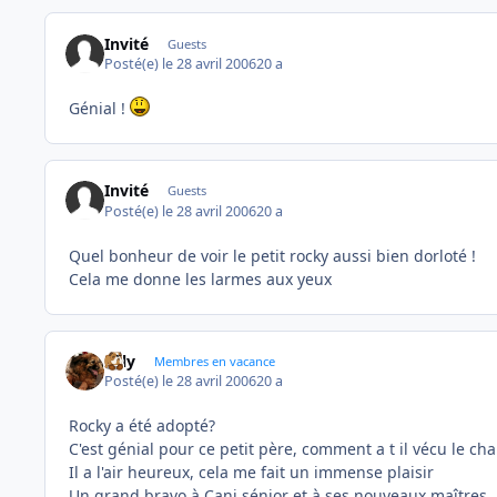
Invité
Guests
Posté(e)
le 28 avril 2006
20 a
Génial !
Invité
Guests
Posté(e)
le 28 avril 2006
20 a
Quel bonheur de voir le petit rocky aussi bien dorloté !
Cela me donne les larmes aux yeux
valy
Membres en vacance
Posté(e)
le 28 avril 2006
20 a
Rocky a été adopté?
C'est génial pour ce petit père, comment a t il vécu le c
Il a l'air heureux, cela me fait un immense plaisir
Un grand bravo à Cani sénior et à ses nouveaux maîtres