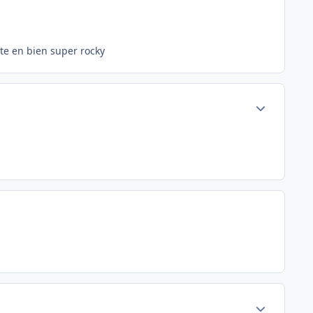
fite en bien super rocky
Author stats
Author stats