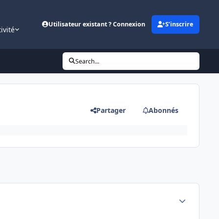
Utilisateur existant ? Connexion
S’inscrire
ivité
Search...
Partager
Abonnés
Author stats