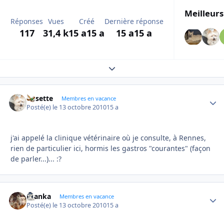
Meilleurs
Réponses
Vues
Créé
Dernière réponse
117
31,4 k
15 a
15 a
15 a
15 a
Expand topic overview
Rosette
Autho
Membres en vacance
Posté(e)
le 13 octobre 2010
15 a
j'ai appelé la clinique vétérinaire où je consulte, à Rennes,
rien de particulier ici, hormis les gastros "courantes" (façon
de parler...)... :?
branka
Autho
Membres en vacance
Posté(e)
le 13 octobre 2010
15 a