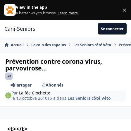
Aller au contenu
View in the app
×
Di
A better way to browse.
Learn more
.
Cani-Seniors
Se connecter
Accueil
Le coin des copains
Les Seniors côté Véto
Préven
Prévention contre corona virus,
parvovirose...
Partager
Abonnés
Par
La fée Clochette
le 13 octobre 2010
15 a
dans
Les Seniors côté Véto
<t></t>