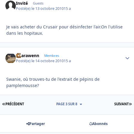
Invité
Guests
Posté(e)
le 13 octobre 2010
15 a
Je vais acheter du Crusair pour désinfecter l'air.On l'utilise
dans les hopitaux.
unarawenn
Autho
Membres
Posté(e)
le 14 octobre 2010
15 a
Swanie, où trouves-tu de l'extrait de pépins de
pamplemousse?
PREMIÈRE PAGE
D
PRÉCÉDENT
PAGE 3 SUR 8
SUIVANT
Partager
Abonnés