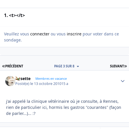
1. <t></t>
Veuillez vous
connecter
ou vous
inscrire
pour voter dans ce
sondage.
PREMIÈRE PAGE
D
PRÉCÉDENT
PAGE 3 SUR 8
SUIVANT
Rosette
Autho
Membres en vacance
Posté(e)
le 13 octobre 2010
15 a
j'ai appelé la clinique vétérinaire où je consulte, à Rennes,
rien de particulier ici, hormis les gastros "courantes" (façon
de parler...)... :?