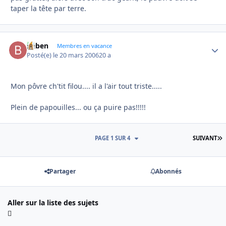
taper la tête par terre.
baben
Autho
Membres en vacance
Posté(e)
le 20 mars 2006
20 a
Mon pôvre ch'tit filou.... il a l'air tout triste.....
Plein de papouilles... ou ça puire pas!!!!!
D
PAGE 1 SUR 4
SUIVANT
Partager
Abonnés
Aller sur la liste des sujets