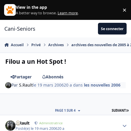
Aller au contenu
View in the app
×
Di
A better way to browse.
Learn more
.
Cani-Seniors
Se connecter
Accueil
Privé
Archives
archives des nouvelles de 2005 à
Filou a un Hot Spot !
Partager
Abonnés
Par
S.Rault
le 19 mars 2006
20 a
dans
les nouvelles 2006
D
PAGE 1 SUR 4
SUIVANT
S.Rault
Autho
Administratrice
Posté(e)
le 19 mars 2006
20 a