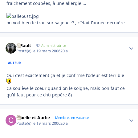
fraichement coupées, à une allergie ...
on voit bien le trou sur sa joue :? , c'était l'année dernière
S.Rault
Autho
Administratrice
Posté(e)
le 19 mars 2006
20 a
AUTEUR
Oui c'est exactement ça et je confirme l'odeur est terrible !
Ca soulève le coeur quand on le soigne, mais bon faut ce
qu'il faut pour ce chti pépère 8)
Cibelle et Aurlie
Autho
Membres en vacance
Posté(e)
le 19 mars 2006
20 a