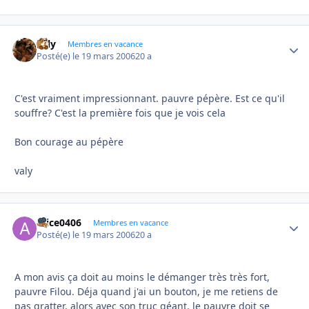
valy
Autho
Membres en vacance
Posté(e)
le 19 mars 2006
20 a
C'est vraiment impressionnant. pauvre pépère. Est ce qu'il
souffre? C'est la première fois que je vois cela
Bon courage au pépère
valy
Alice0406
Autho
Membres en vacance
Posté(e)
le 19 mars 2006
20 a
A mon avis ça doit au moins le démanger très très fort,
pauvre Filou. Déja quand j'ai un bouton, je me retiens de
pas gratter, alors avec son truc géant, le pauvre doit se