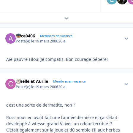
Expand topic overview
Alice0406
Autho
Membres en vacance
Posté(e)
le 19 mars 2006
20 a
Aïe pauvre Filou! Je compatis. Bon courage pépère!
Cibelle et Aurlie
Autho
Membres en vacance
Posté(e)
le 19 mars 2006
20 a
c'est une sorte de dermatite, non ?
Ross nous en avait fait une l'année dernière et ça s'était
développé à vitesse grand V avec un odeur terrible :?
C'était également sur la joue et dû semble t'il aux herbes