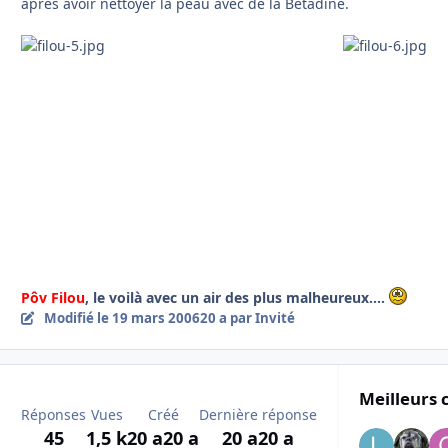
après avoir nettoyer la peau avec de la Bétadine.
Pôv Filou
, le voilà avec un air des plus malheureux....
Modifié
le 19 mars 2006
20 a
par Invité
Meilleurs 
Réponses
Vues
Créé
Dernière réponse
45
1,5 k
20 a
20 a
20 a
20 a