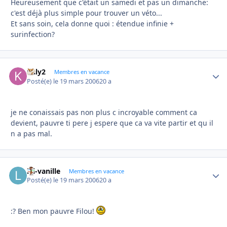
Heureusement que c'était un samedi et pas un dimanche:
c'est déjà plus simple pour trouver un véto...
Et sans soin, cela donne quoi : étendue infinie +
surinfection?
kaly2
Autho
Membres en vacance
Posté(e)
le 19 mars 2006
20 a
je ne conaissais pas non plus c incroyable comment ca
devient, pauvre ti pere j espere que ca va vite partir et qu il
n a pas mal.
lili-vanille
Autho
Membres en vacance
Posté(e)
le 19 mars 2006
20 a
:? Ben mon pauvre Filou!