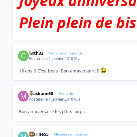
Joyeux anniversai
Plein plein de bi
Cath33
Membres en vacance
Posté(e)
le 1 janvier 2010
16 a
16 ans !! C'est beau. Bon anniversaire !!
muskane60
Membres
Posté(e)
le 1 janvier 2010
16 a
Bon anniversaire les p'tits loups.
marine55
Membres en vacance