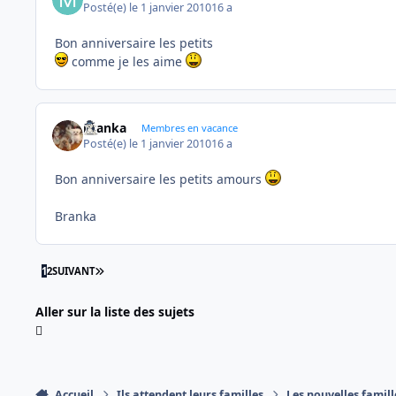
Posté(e)
le 1 janvier 2010
16 a
Bon anniversaire les petits
comme je les aime
branka
Membres en vacance
Posté(e)
le 1 janvier 2010
16 a
Bon anniversaire les petits amours
Branka
DERNIÈRE PAGE
1
2
SUIVANT
Aller sur la liste des sujets
Accueil
Ils attendent leurs familles
Les nouvelles famill