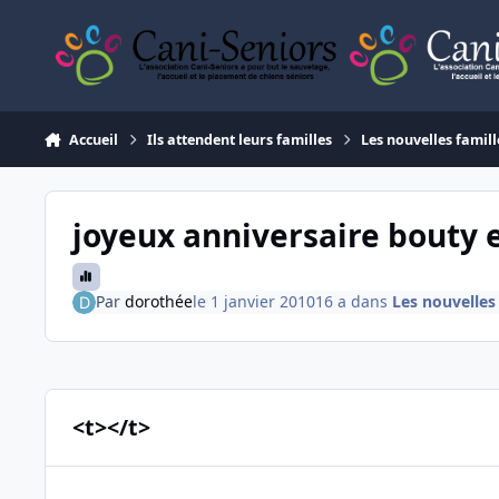
Aller au contenu
Accueil
Ils attendent leurs familles
Les nouvelles famill
joyeux anniversaire bouty et li
Par
dorothée
le 1 janvier 2010
16 a
dans
Les nouvelles
<t></t>