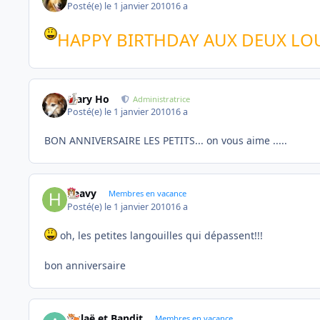
Posté(e)
le 1 janvier 2010
16 a
HAPPY BIRTHDAY AUX DEUX LO
Mary Ho
Administratrice
Posté(e)
le 1 janvier 2010
16 a
BON ANNIVERSAIRE LES PETITS... on vous aime .....
heavy
Membres en vacance
Posté(e)
le 1 janvier 2010
16 a
oh, les petites langouilles qui dépassent!!!
bon anniversaire
Aglaë et Bandit
Membres en vacance