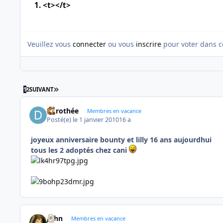
1. <t></t>
Veuillez vous
connecter
ou vous
inscrire
pour voter dans c
DERNIÈRE PAGE
1
2
SUIVANT
dorothée
Membres en vacance
Posté(e)
le 1 janvier 2010
16 a
joyeux anniversaire bounty et lilly 16 ans aujourdhui
tous les 2 adoptés chez cani
John
Membres en vacance