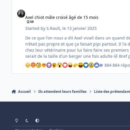
Axel chiot mâle croisé âgé de 15 mois
Axel chiot mâle croisé âgé de 15 mois
59
Started by
S.Rault
,
le 13 janvier 2025
De ce que l'on nous a dit Axel vivait dans un quand d
n'était pas propre et que ça faisait pipi partout. Il 
chez leur vétérinaire pour lui faire faire ses premiers
serait d
884 répo
Accueil
Ils attendent leurs familles
Liste des prétendan
Light Mode
Dark Mode
System Preference