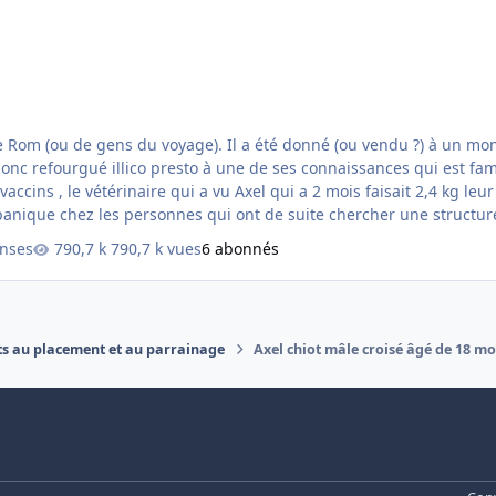
e Rom (ou de gens du voyage). Il a été donné (ou vendu ?) à un mon
l'a donc refourgué illico presto à une de ses connaissances qui est 
 vaccins , le vétérinaire qui a vu Axel qui a 2 mois faisait 2,4 kg l
e la taille d'un berger une fois adulte 🤣 Bref panique chez les personnes qui ont de suite chercher 
nses
790,7 k vues
6 abonnés
ts au placement et au parrainage
Axel chiot mâle croisé âgé de 18 mo