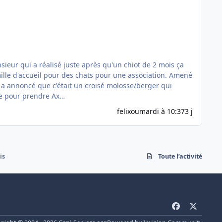
sieur qui a réalisé juste après qu'un chiot de 2 mois ça
famille d'accueil pour des chats pour une association. Amené
eur a annoncé que c'était un croisé molosse/berger qui
une structure pour prendre Ax…
felixou
mardi à 10:37
3 j
is
Toute l’activité
f
x
a