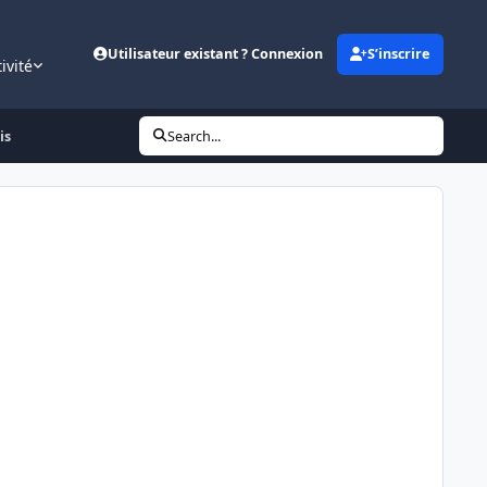
Utilisateur existant ? Connexion
S’inscrire
ivité
is
Search...