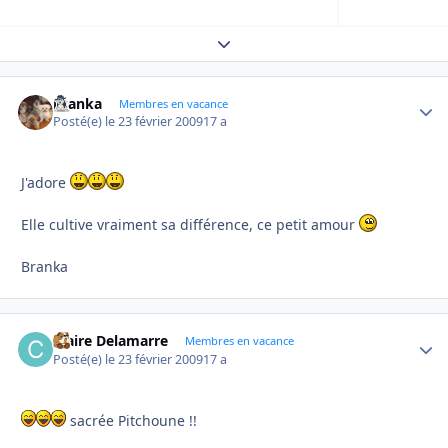
Expand topic overview
branka
Autho
Membres en vacance
Posté(e)
le 23 février 2009
17 a
J'adore
Elle cultive vraiment sa différence, ce petit amour
Branka
Claire Delamarre
Autho
Membres en vacance
Posté(e)
le 23 février 2009
17 a
sacrée Pitchoune !!