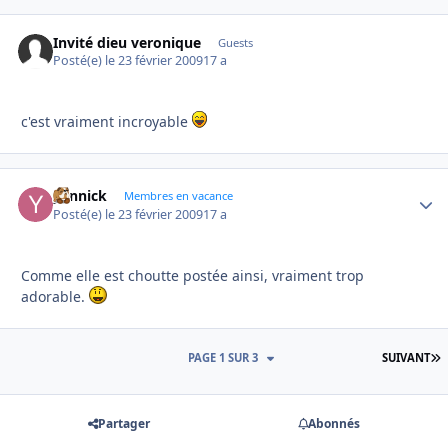
Invité dieu veronique
Guests
Posté(e)
le 23 février 2009
17 a
c'est vraiment incroyable
yannick
Autho
Membres en vacance
Posté(e)
le 23 février 2009
17 a
Comme elle est choutte postée ainsi, vraiment trop
adorable.
D
PAGE 1 SUR 3
SUIVANT
Partager
Abonnés