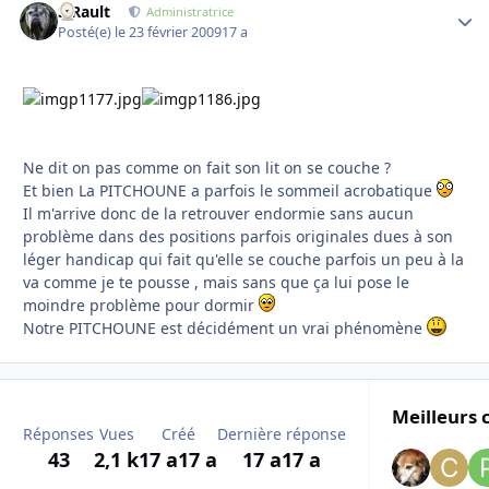
S.Rault
Autho
Administratrice
Posté(e)
le 23 février 2009
17 a
Ne dit on pas comme on fait son lit on se couche ?
Et bien La PITCHOUNE a parfois le sommeil acrobatique
Il m'arrive donc de la retrouver endormie sans aucun
problème dans des positions parfois originales dues à son
léger handicap qui fait qu'elle se couche parfois un peu à la
va comme je te pousse , mais sans que ça lui pose le
moindre problème pour dormir
Notre PITCHOUNE est décidément un vrai phénomène
Meilleurs 
Réponses
Vues
Créé
Dernière réponse
43
2,1 k
17 a
17 a
17 a
17 a