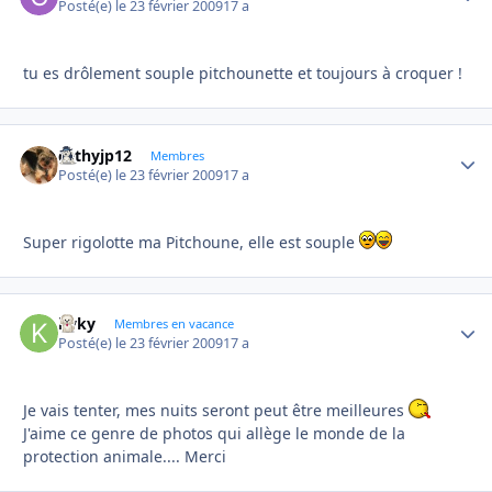
Posté(e)
le 23 février 2009
17 a
tu es drôlement souple pitchounette et toujours à croquer !
cathyjp12
Autho
Membres
Posté(e)
le 23 février 2009
17 a
Super rigolotte ma Pitchoune, elle est souple
kyky
Autho
Membres en vacance
Posté(e)
le 23 février 2009
17 a
Je vais tenter, mes nuits seront peut être meilleures
J'aime ce genre de photos qui allège le monde de la
protection animale.... Merci