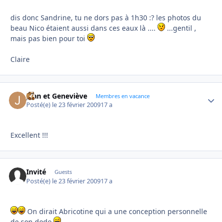
dis donc Sandrine, tu ne dors pas à 1h30 :? les photos du
beau Nico étaient aussi dans ces eaux là ....
...gentil ,
mais pas bien pour toi
Claire
Jean et Geneviève
Autho
Membres en vacance
Posté(e)
le 23 février 2009
17 a
Excellent !!!
Invité
Guests
Posté(e)
le 23 février 2009
17 a
On dirait Abricotine qui a une conception personnelle
de son dodo