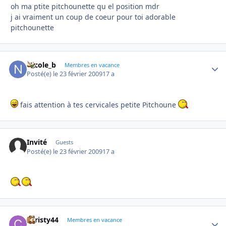
oh ma ptite pitchounette qu el position mdr
j ai vraiment un coup de coeur pour toi adorable
pitchounette
Nicole_b
Autho
Membres en vacance
Posté(e)
le 23 février 2009
17 a
fais attention à tes cervicales petite Pitchoune
Invité
Guests
Posté(e)
le 23 février 2009
17 a
christy44
Autho
Membres en vacance