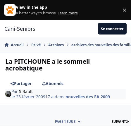
Aller au contenu
View in the app
×
Di
A better way to browse.
Learn more
.
Cani-Seniors
Se connecter
Accueil
Privé
Archives
archives des nouvelles des famill
La PITCHOUNE a le sommeil
acrobatique
Partager
Abonnés
Par
S.Rault
le 23 février 2009
17 a
dans
nouvelles des FA 2009
D
PAGE 1 SUR 3
SUIVANT