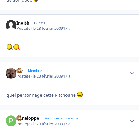
Invité
Guests
Posté(e)
le 23 février 2009
17 a
élé
Autho
Membres
Posté(e)
le 23 février 2009
17 a
quel personnage cette Pitchoune
peneloppe
Autho
Membres en vacance
Posté(e)
le 23 février 2009
17 a