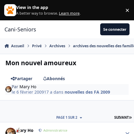
Aller au contenu
View in the app
×
Di
A better way to browse.
Learn more
.
Cani-Seniors
Se connecter
Accueil
Privé
Archives
archives des nouvelles des famill
Mon nouvel amoureux
Partager
Abonnés
Par
Mary Ho
le 6 février 2009
17 a
dans
nouvelles des FA 2009
D
PAGE 1 SUR 2
SUIVANT
Mary Ho
Autho
Administratrice