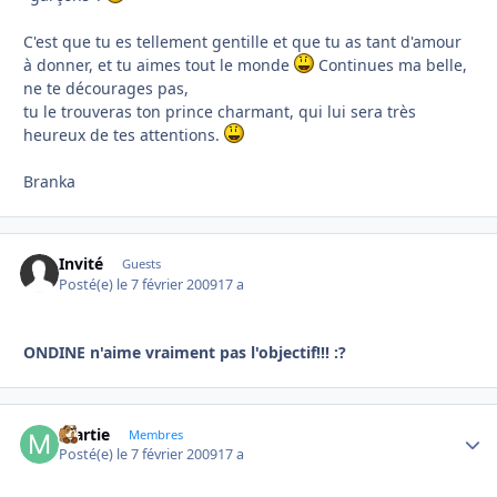
C'est que tu es tellement gentille et que tu as tant d'amour
à donner, et tu aimes tout le monde
Continues ma belle,
ne te décourages pas,
tu le trouveras ton prince charmant, qui lui sera très
heureux de tes attentions.
Branka
Invité
Guests
Posté(e)
le 7 février 2009
17 a
ONDINE n'aime vraiment pas l'objectif!!! :?
martie
Autho
Membres
Posté(e)
le 7 février 2009
17 a