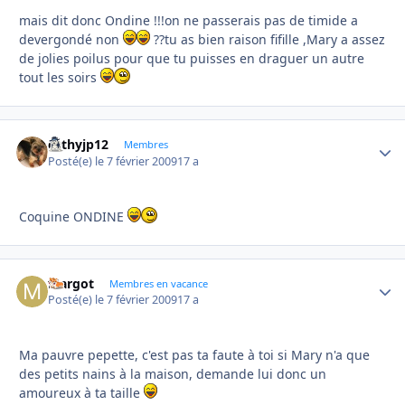
mais dit donc Ondine !!!on ne passerais pas de timide a
devergondé non
??tu as bien raison fifille ,Mary a assez
de jolies poilus pour que tu puisses en draguer un autre
tout les soirs
cathyjp12
Autho
Membres
Posté(e)
le 7 février 2009
17 a
Coquine ONDINE
Margot
Autho
Membres en vacance
Posté(e)
le 7 février 2009
17 a
Ma pauvre pepette, c'est pas ta faute à toi si Mary n'a que
des petits nains à la maison, demande lui donc un
amoureux à ta taille