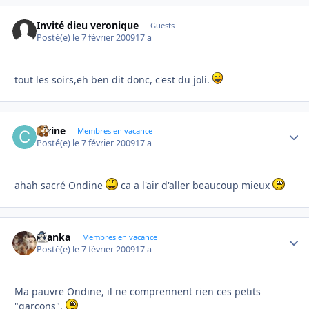
Invité dieu veronique
Guests
Posté(e)
le 7 février 2009
17 a
tout les soirs,eh ben dit donc, c'est du joli.
carine
Autho
Membres en vacance
Posté(e)
le 7 février 2009
17 a
ahah sacré Ondine
ca a l'air d'aller beaucoup mieux
branka
Autho
Membres en vacance
Posté(e)
le 7 février 2009
17 a
Ma pauvre Ondine, il ne comprennent rien ces petits
"garçons".