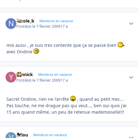
Nicole_b
Autho
Membres en vacance
Posté(e)
le 7 février 2009
17 a
moi aussi , je suis tres contente que ça se passe bien
avec Ondine
yannick
Autho
Membres en vacance
Posté(e)
le 7 février 2009
17 a
Sacret Ondine, rien ne l'arrête
, quand au petit mec...
Pas touche, ne me drague pas qui veut..., ben oui quoi j'ai
15 ans quand même, un peu de retenue mademoiselle!!!
valou
Autho
Membres en vacance