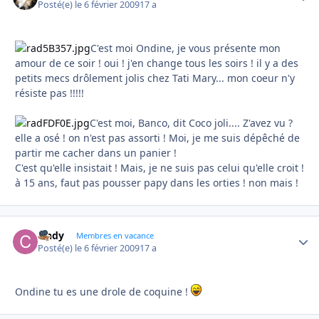
Posté(e)
le 6 février 2009
17 a
C'est moi Ondine, je vous présente mon
amour de ce soir ! oui ! j'en change tous les soirs ! il y a des
petits mecs drôlement jolis chez Tati Mary... mon coeur n'y
résiste pas !!!!!
C'est moi, Banco, dit Coco joli.... Z'avez vu ?
elle a osé ! on n'est pas assorti ! Moi, je me suis dépêché de
partir me cacher dans un panier !
C'est qu'elle insistait ! Mais, je ne suis pas celui qu'elle croit !
à 15 ans, faut pas pousser papy dans les orties ! non mais !
cindy
Autho
Membres en vacance
Posté(e)
le 6 février 2009
17 a
Ondine tu es une drole de coquine !