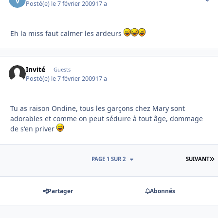
Posté(e)
le 7 février 2009
17 a
Eh la miss faut calmer les ardeurs
Invité
Guests
Posté(e)
le 7 février 2009
17 a
Tu as raison Ondine, tous les garçons chez Mary sont
adorables et comme on peut séduire à tout âge, dommage
de s'en priver
D
PAGE 1 SUR 2
SUIVANT
Partager
Abonnés