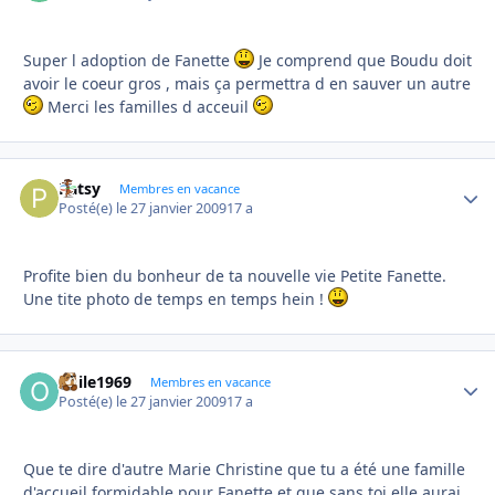
Super l adoption de Fanette
Je comprend que Boudu doit
avoir le coeur gros , mais ça permettra d en sauver un autre
Merci les familles d acceuil
Patsy
Autho
Membres en vacance
Posté(e)
le 27 janvier 2009
17 a
Profite bien du bonheur de ta nouvelle vie Petite Fanette.
Une tite photo de temps en temps hein !
odile1969
Autho
Membres en vacance
Posté(e)
le 27 janvier 2009
17 a
Que te dire d'autre Marie Christine que tu a été une famille
d'accueil formidable pour Fanette et que sans toi elle aurai