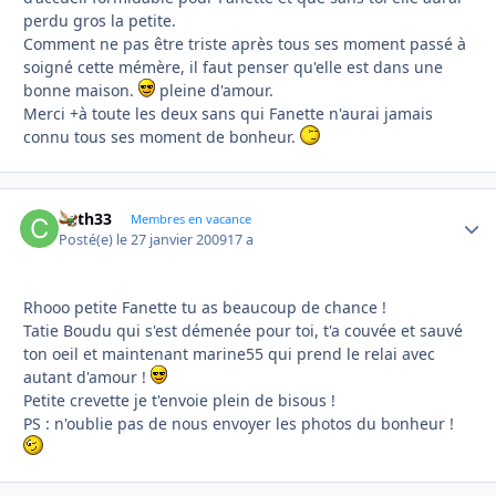
perdu gros la petite.
Comment ne pas être triste après tous ses moment passé à
soigné cette mémère, il faut penser qu'elle est dans une
bonne maison.
pleine d'amour.
Merci +à toute les deux sans qui Fanette n'aurai jamais
connu tous ses moment de bonheur.
Cath33
Autho
Membres en vacance
Posté(e)
le 27 janvier 2009
17 a
Rhooo petite Fanette tu as beaucoup de chance !
Tatie Boudu qui s'est démenée pour toi, t'a couvée et sauvé
ton oeil et maintenant marine55 qui prend le relai avec
autant d'amour !
Petite crevette je t'envoie plein de bisous !
PS : n'oublie pas de nous envoyer les photos du bonheur !