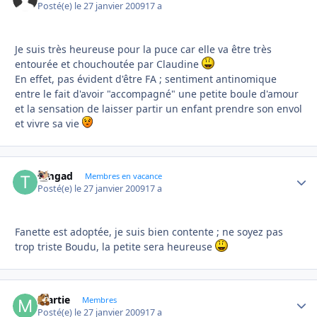
Posté(e)
le 27 janvier 2009
17 a
Je suis très heureuse pour la puce car elle va être très
entourée et chouchoutée par Claudine
En effet, pas évident d'être FA ; sentiment antinomique
entre le fait d'avoir "accompagné" une petite boule d'amour
et la sensation de laisser partir un enfant prendre son envol
et vivre sa vie
timgad
Autho
Membres en vacance
Posté(e)
le 27 janvier 2009
17 a
Fanette est adoptée, je suis bien contente ; ne soyez pas
trop triste Boudu, la petite sera heureuse
martie
Autho
Membres
Posté(e)
le 27 janvier 2009
17 a