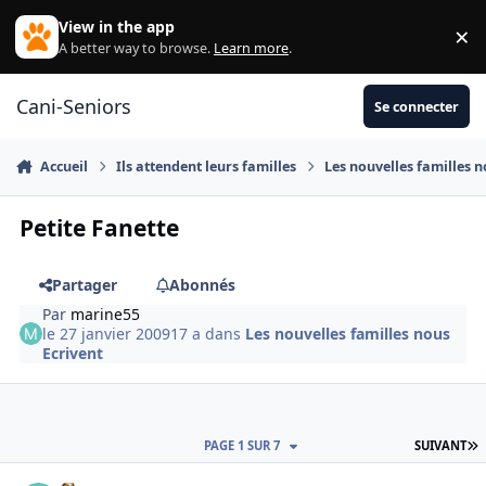
Aller au contenu
View in the app
×
Di
A better way to browse.
Learn more
.
Cani-Seniors
Se connecter
Accueil
Ils attendent leurs familles
Les nouvelles familles n
Petite Fanette
Partager
Abonnés
Par
marine55
le 27 janvier 2009
17 a
dans
Les nouvelles familles nous
Ecrivent
D
PAGE 1 SUR 7
SUIVANT