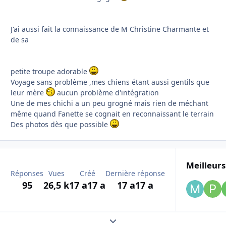
J'ai aussi fait la connaissance de M Christine Charmante et
de sa
petite troupe adorable
Voyage sans problème ,mes chiens étant aussi gentils que
leur mère
aucun problème d'intégration
Une de mes chichi a un peu grogné mais rien de méchant
même quand Fanette se cognait en reconnaissant le terrain
Des photos dès que possible
Meilleurs
Réponses
Vues
Créé
Dernière réponse
95
26,5 k
17 a
17 a
17 a
17 a
Expand topic overview