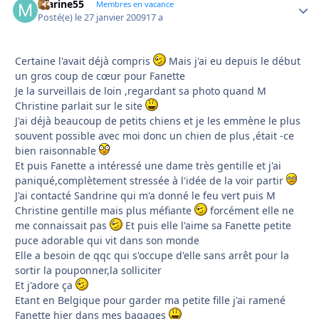
marine55
Autho
Membres en vacance
Posté(e)
le 27 janvier 2009
17 a
Certaine l'avait déjà compris
Mais j'ai eu depuis le début
un gros coup de cœur pour Fanette
Je la surveillais de loin ,regardant sa photo quand M
Christine parlait sur le site
J'ai déjà beaucoup de petits chiens et je les emmène le plus
souvent possible avec moi donc un chien de plus ,était -ce
bien raisonnable
Et puis Fanette a intéressé une dame très gentille et j'ai
paniqué,complètement stressée à l'idée de la voir partir
J'ai contacté Sandrine qui m'a donné le feu vert puis M
Christine gentille mais plus méfiante
forcément elle ne
me connaissait pas
Et puis elle l'aime sa Fanette petite
puce adorable qui vit dans son monde
Elle a besoin de qqc qui s'occupe d'elle sans arrêt pour la
sortir la pouponner,la solliciter
Et j'adore ça
Etant en Belgique pour garder ma petite fille j'ai ramené
Fanette hier dans mes bagages