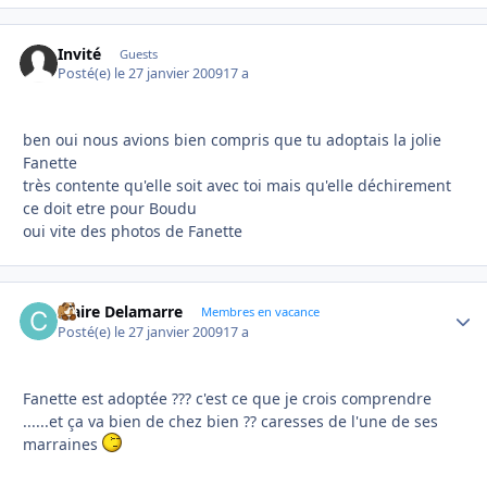
Invité
Guests
Posté(e)
le 27 janvier 2009
17 a
ben oui nous avions bien compris que tu adoptais la jolie
Fanette
très contente qu'elle soit avec toi mais qu'elle déchirement
ce doit etre pour Boudu
oui vite des photos de Fanette
Claire Delamarre
Autho
Membres en vacance
Posté(e)
le 27 janvier 2009
17 a
Fanette est adoptée ??? c'est ce que je crois comprendre
......et ça va bien de chez bien ?? caresses de l'une de ses
marraines