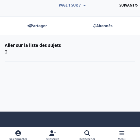
D
PAGE 1 SUR 7
SUIVANT
Partager
Abonnés
Aller sur la liste des sujets
Light Mode
Dark Mode
System Preference
f
x
a
Se connecter
S’inscrire
Rechercher
Menu