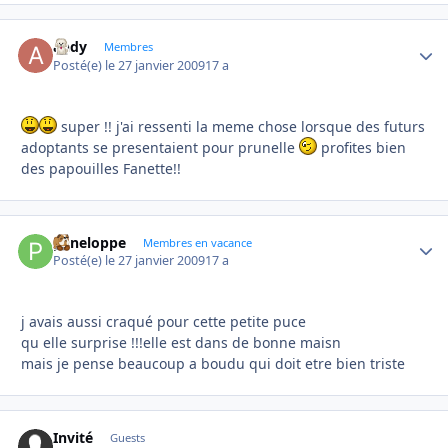
andy
Autho
Membres
Posté(e)
le 27 janvier 2009
17 a
super !! j'ai ressenti la meme chose lorsque des futurs
adoptants se presentaient pour prunelle
profites bien
des papouilles Fanette!!
peneloppe
Autho
Membres en vacance
Posté(e)
le 27 janvier 2009
17 a
j avais aussi craqué pour cette petite puce
qu elle surprise !!!elle est dans de bonne maisn
mais je pense beaucoup a boudu qui doit etre bien triste
Invité
Guests