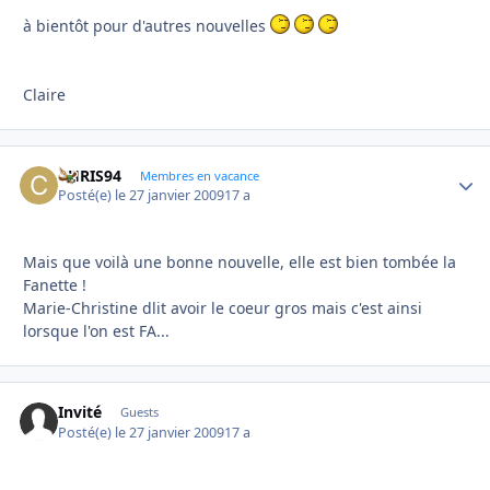
à bientôt pour d'autres nouvelles
Claire
CHRIS94
Autho
Membres en vacance
Posté(e)
le 27 janvier 2009
17 a
Mais que voilà une bonne nouvelle, elle est bien tombée la
Fanette !
Marie-Christine dlit avoir le coeur gros mais c'est ainsi
lorsque l'on est FA...
Invité
Guests
Posté(e)
le 27 janvier 2009
17 a