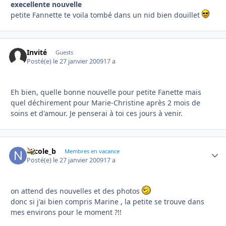
execellente nouvelle
petite Fannette te voila tombé dans un nid bien douillet
Invité
Guests
Posté(e)
le 27 janvier 2009
17 a
Eh bien, quelle bonne nouvelle pour petite Fanette mais
quel déchirement pour Marie-Christine après 2 mois de
soins et d'amour. Je penserai à toi ces jours à venir.
Nicole_b
Autho
Membres en vacance
Posté(e)
le 27 janvier 2009
17 a
on attend des nouvelles et des photos
donc si j'ai bien compris Marine , la petite se trouve dans
mes environs pour le moment ?!!