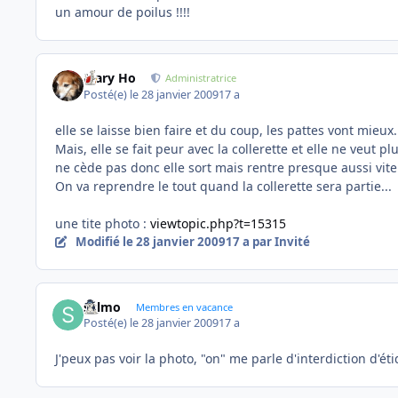
un amour de poilus !!!!
Mary Ho
Administratrice
Posté(e)
le 28 janvier 2009
17 a
elle se laisse bien faire et du coup, les pattes vont mieux..
Mais, elle se fait peur avec la collerette et elle ne veut p
ne cède pas donc elle sort mais rentre presque aussi vite.
On va reprendre le tout quand la collerette sera partie...
une tite photo :
viewtopic.php?t=15315
Modifié
le 28 janvier 2009
17 a
par Invité
sylmo
Membres en vacance
Posté(e)
le 28 janvier 2009
17 a
J'peux pas voir la photo, "on" me parle d'interdiction d'ét