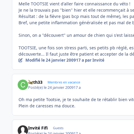
Melle TOOTSIE vient d'aller faire connaissance du véto !
Je ne la trouvais pas "bien" hier et elle recommençait à 
Résultat : de la fièvre (pas bcp mais tout de même), les p
Bref, une petite inflammation généralisée et pas mal de b
Sinon, on a "découvert" un amour de chien qui s'est laissée
TOOTSIE, une fois son stress parti, ses petits pb réglé, e
découverte... Il faut juste être patient et accepter de la 
Modifié
le 24 janvier 2009
17 a
par Invité
Cath33
Membres en vacance
Posté(e)
le 24 janvier 2009
17 a
Oh ma petite Tootsie, je te souhaite de te rétablir bien vi
Plein de caresses ma douce.
Invité Fifi
Guests
Posté(e)
le 24 janvier 2009
17 a