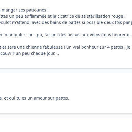
se manger ses pattounes !
attes un peu enflammée et la cicatrice de sa stérilisation rouge !
oulot m'attend, avec des bains de pattes si possible deux fois par j
 manipuler sans pb, faisant des bisous aux vétos (tous heureux... il
st et sera une chienne fabuleuse ! un vrai bonheur sur 4 pattes ! je 
découvrir un peu chaque jour....
te, et oui tu es un amour sur pattes.