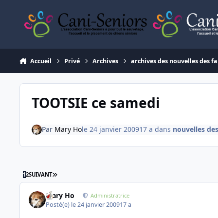
Aller au contenu
Accueil
Privé
Archives
archives des nouvelles des fa
TOOTSIE ce samedi
Par
Mary Ho
le 24 janvier 2009
17 a
dans
nouvelles de
DERNIÈRE PAGE
1
2
SUIVANT
Mary Ho
Administratrice
Posté(e)
le 24 janvier 2009
17 a