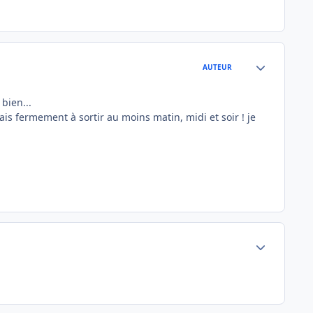
Author stats
AUTEUR
 bien...
 mais fermement à sortir au moins matin, midi et soir ! je
Author stats