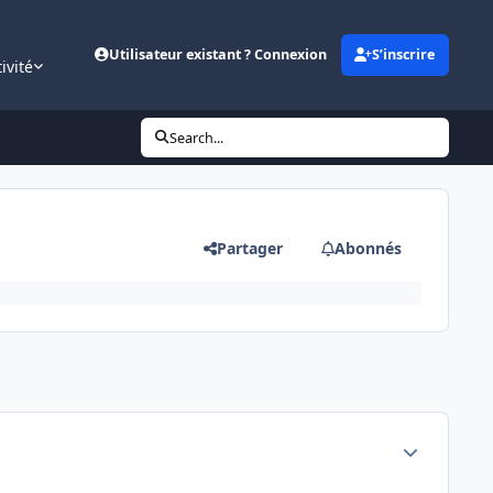
Utilisateur existant ? Connexion
S’inscrire
ivité
Search...
Partager
Abonnés
Author stats