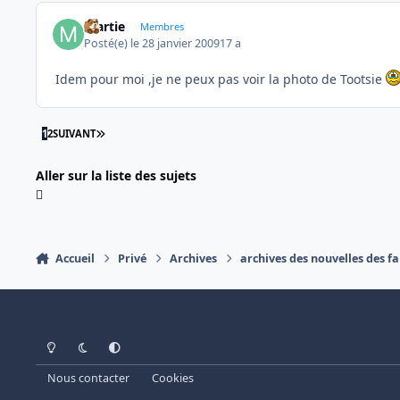
martie
Membres
Posté(e)
le 28 janvier 2009
17 a
Idem pour moi ,je ne peux pas voir la photo de Tootsie
DERNIÈRE PAGE
1
2
SUIVANT
Aller sur la liste des sujets
Accueil
Privé
Archives
archives des nouvelles des fa
Light Mode
Dark Mode
System Preference
Nous contacter
Cookies