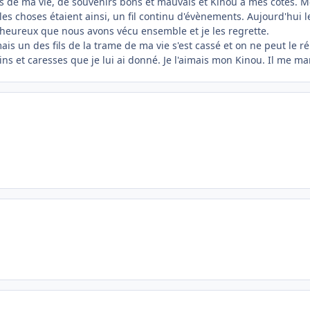
 de ma vie, de souvenirs bons et mauvais et Kinou à mes côtés. Même 
choses étaient ainsi, un fil continu d'évènements. Aujourd'hui le f
 heureux que nous avons vécu ensemble et je les regrette.
mais un des fils de la trame de ma vie s'est cassé et on ne peut le ré
lins et caresses que je lui ai donné. Je l'aimais mon Kinou. Il me ma