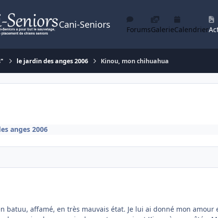
Cani-Seniors
Forums
Galerie
Calendrier
Act
s"
le jardin des anges 2006
Kinou, mon chihuahua
 des anges 2006
ien batuu, affamé, en très mauvais état. Je lui ai donné mon amour et