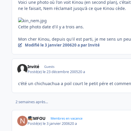
Voici une photo où l'on voit Kinou (en second plan), c'éta
ne le faisait, Nem réclamait jusqu'à ce que Kinou cède.
Cette photo date d'il y a trois ans.
Mon cher Kinou, depuis qu'il est parti, je me sens un peu
Modifié
le 3 janvier 2006
20 a
par Invité
Invité
Guests
Posté(e)
le 23 décembre 2005
20 a
c'été un chichuachua a poil court le petit pére et comment
2 semaines après...
NEMFOU
Membres en vacance
Posté(e)
le 3 janvier 2006
20 a