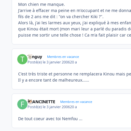
Mon chien me manque.
J'arrive à effacer ma peine en m'occupant et ne me donna
fils de 2 ans me dit : "on va chercher Kiki ?".
Alors là, j'ai les larmes aux yeux, j'ai expliqué à mes en
que Kinou était mort (mon mari leur a parlé du paradis de
puisse me sortir une telle chose ! Ca m'a fait plaisir car 
Tanguy
Membres en vacance
Posté(e)
le 3 janvier 2006
20 a
C'est très triste et personne ne remplacera Kinou mais pe
Il y a encore tant de malheureux......
FRANCINETTE
Membres en vacance
Posté(e)
le 3 janvier 2006
20 a
De tout coeur avec toi Nemfou ...