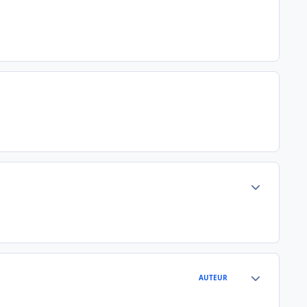
Author stats
Author stats
AUTEUR