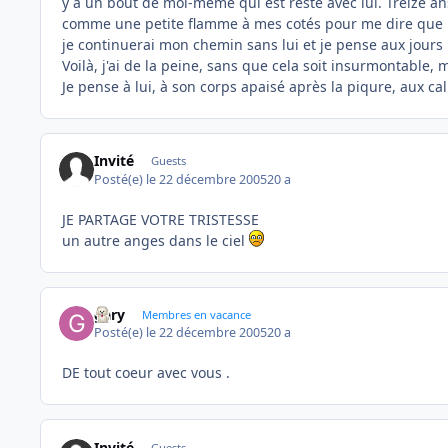
y a un bout de moi-même qui est resté avec lui. Treize ans
comme une petite flamme à mes cotés pour me dire que les 
je continuerai mon chemin sans lui et je pense aux jours
Voilà, j'ai de la peine, sans que cela soit insurmontable, 
Je pense à lui, à son corps apaisé après la piqure, aux ca
Invité
Guests
Posté(e)
le 22 décembre 2005
20 a
JE PARTAGE VOTRE TRISTESSE
un autre anges dans le ciel
gary
Membres en vacance
Posté(e)
le 22 décembre 2005
20 a
DE tout coeur avec vous .
Invité
Guests