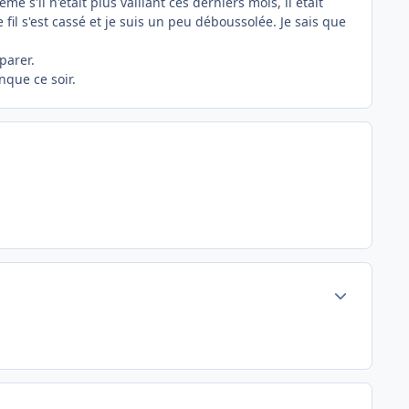
s'il n'était plus vaillant ces derniers mois, il était
il s'est cassé et je suis un peu déboussolée. Je sais que
parer.
nque ce soir.
Author stats