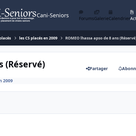
Cani-Seniors
Forums
Galerie
Calendrier
Act
placés
les CS placés en 2009
ROMEO lhassa apso de 8 ans (Réservé
s (Réservé)
Partager
Abonn
en 2009