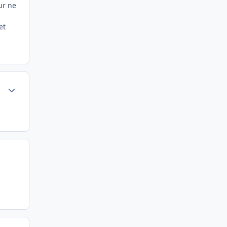
ur ne
et
Author stats