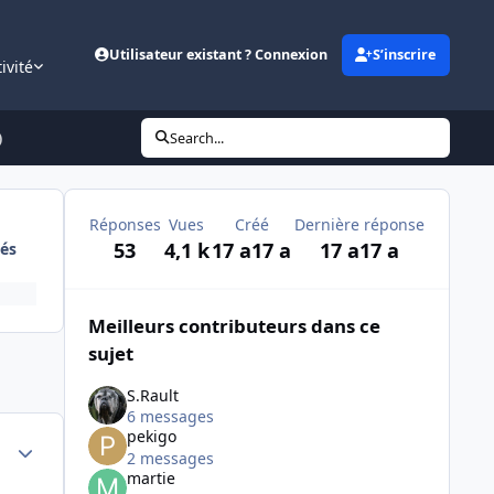
Utilisateur existant ? Connexion
S’inscrire
ivité
)
Search...
Réponses
Vues
Créé
Dernière réponse
53
4,1 k
17 a
17 a
17 a
17 a
és
Meilleurs contributeurs dans ce
sujet
S.Rault
6 messages
pekigo
Author stats
2 messages
martie