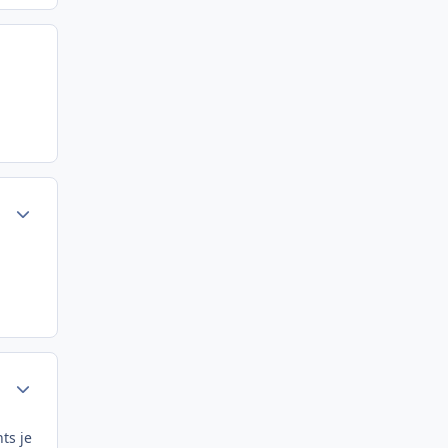
Author stats
Author stats
ts je