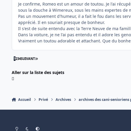
Je confirme, Romeo est un amour de toutou. Je l'ai récupéré
sous la douche à Wimereux, sous les mains expertes de
Pas un mouvement d'humeur, il a fait le fou dans les servi
apprécié. Il en souriait presque de bonheur.
Il s'est de suite entendu avec la Terre Neuve de ma famill
Dans la voiture, je ne l'ai pas entendu et il adore les gen
Vraiment un toutou adorable et attachant. Que du bonheur. 
DERNIÈRE PAGE
1
2
3
4
SUIVANT
Aller sur la liste des sujets
Accueil
Privé
Archives
archives des cani-senioriens 
Light Mode
Dark Mode
System Preference