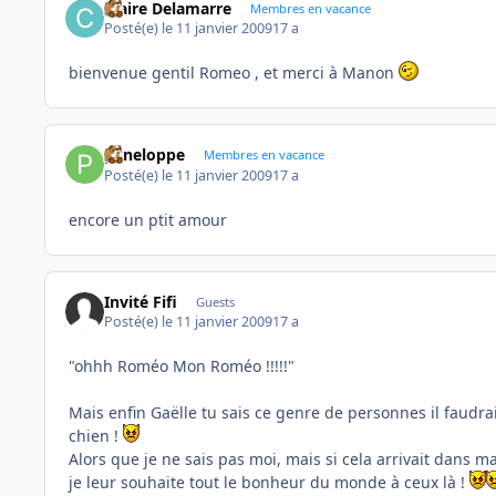
Claire Delamarre
Membres en vacance
Posté(e)
le 11 janvier 2009
17 a
bienvenue gentil Romeo , et merci à Manon
peneloppe
Membres en vacance
Posté(e)
le 11 janvier 2009
17 a
encore un ptit amour
Invité Fifi
Guests
Posté(e)
le 11 janvier 2009
17 a
"ohhh Roméo Mon Roméo !!!!!"
Mais enfin Gaëlle tu sais ce genre de personnes il faudrait
chien !
Alors que je ne sais pas moi, mais si cela arrivait dans ma 
je leur souhaite tout le bonheur du monde à ceux là !