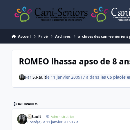
Aller au contenu
Accueil
Privé
Archives
archives des cani-senioriens 
ROMEO lhassa apso de 8 an
Par
S.Rault
le 11 janvier 2009
17 a
dans
les CS placés 
DERNIÈRE PAGE
1
2
3
4
SUIVANT
S.Rault
Administratrice
Posté(e)
le 11 janvier 2009
17 a