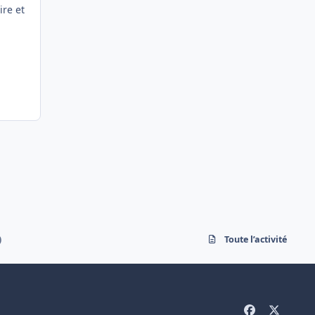
ire et
)
Toute l’activité
f
x