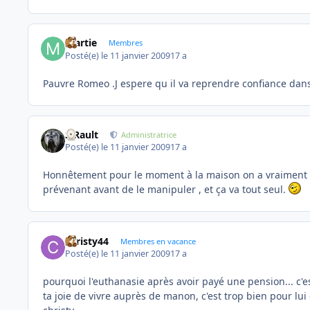
martie
Membres
Posté(e)
le 11 janvier 2009
17 a
Pauvre Romeo .J espere qu il va reprendre confiance dans
S.Rault
Administratrice
Posté(e)
le 11 janvier 2009
17 a
Honnêtement pour le moment à la maison on a vraiment au
prévenant avant de le manipuler , et ça va tout seul.
christy44
Membres en vacance
Posté(e)
le 11 janvier 2009
17 a
pourquoi l'euthanasie après avoir payé une pension... c'est
ta joie de vivre auprès de manon, c'est trop bien pour lui 