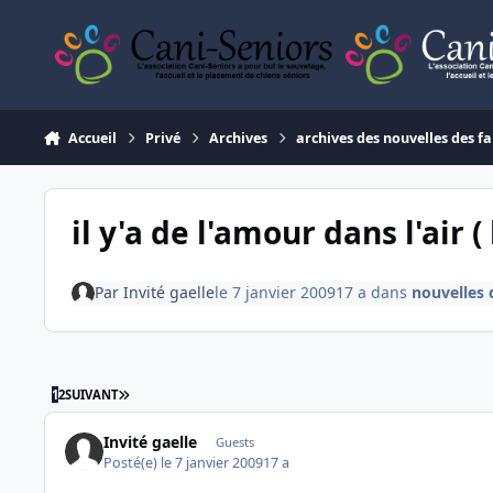
Aller au contenu
Accueil
Privé
Archives
archives des nouvelles des fa
il y'a de l'amour dans l'air 
Par
Invité gaelle
le 7 janvier 2009
17 a
dans
nouvelles 
DERNIÈRE PAGE
1
2
SUIVANT
Invité gaelle
Guests
Posté(e)
le 7 janvier 2009
17 a