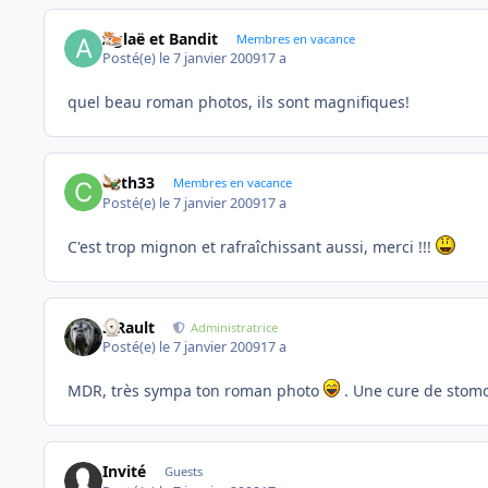
Aglaë et Bandit
Membres en vacance
Posté(e)
le 7 janvier 2009
17 a
quel beau roman photos, ils sont magnifiques!
Cath33
Membres en vacance
Posté(e)
le 7 janvier 2009
17 a
C'est trop mignon et rafraîchissant aussi, merci !!!
S.Rault
Administratrice
Posté(e)
le 7 janvier 2009
17 a
MDR, très sympa ton roman photo
. Une cure de stomo
Invité
Guests