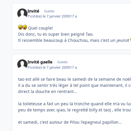
Invité
Guests
Posté(e)
le 7 janvier 2009
17 a
Quel couple!
Dis donc, tu es super bien peigné Tao.
Il ressemble beaucoup à Chouchou, mais c'est un jeunot
Invité gaelle
Guests
Posté(e)
le 7 janvier 2009
17 a
tao est allé se faire beau le samedi de la semaine de noël
il a du se sentir très léger à tel point que maintenant, il
direct la douche en rentrant...
la toileteuse a fait un peu la tronche quand elle m'a vu l
peu de temps avec qiao, le regretté billy et tao) , elle tro
et samedi, c'est autour de Pilou l'epagneul papillon...