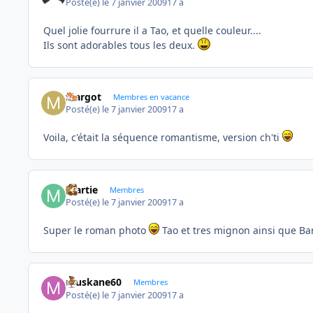
Posté(e)
le 7 janvier 2009
17 a
Quel jolie fourrure il a Tao, et quelle couleur....
Ils sont adorables tous les deux.
Margot
Membres en vacance
Posté(e)
le 7 janvier 2009
17 a
Voila, c'était la séquence romantisme, version ch'ti
martie
Membres
Posté(e)
le 7 janvier 2009
17 a
Super le roman photo
Tao et tres mignon ainsi que Bam
muskane60
Membres
Posté(e)
le 7 janvier 2009
17 a