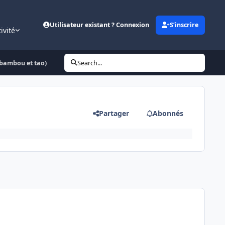
Utilisateur existant ? Connexion
S’inscrire
ivité
( bambou et tao)
Search...
Partager
Abonnés