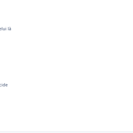
lui là
cide