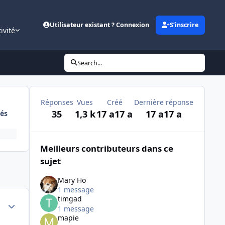
Utilisateur existant ? Connexion
S’inscrire
ivité
Search...
Réponses
Vues
Créé
Dernière réponse
35
1,3 k
17 a
17 a
17 a
17 a
és
Meilleurs contributeurs dans ce
sujet
Mary Ho
1 message
timgad
Author stats
1 message
mapie