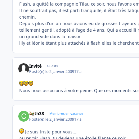
Flash, a quitté la compagnie Tilau ce soir, nous l'avons
Il ne souffrait pas, il est parti tranquille, il était très f
chemin.
Depuis plus d'un an nous avions eu de grosses frayeurs pa
telllement gentil, adopté à l'age de 4 ans. Qui a accueilli 
un grand vide dans la maison
lily et léonie étant plus attachés à flash elles le cherchent 
Invité
Guests
Posté(e)
le 2 janvier 2009
17 a
Nous nous associons à votre peine. Que ces moments sont 
Cath33
Membres en vacance
Posté(e)
le 2 janvier 2009
17 a
Je suis triste pour vous....
Au revoir Flash, tu deviens une étoile filante ce soir...