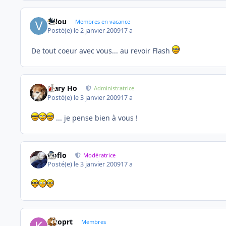
valou
Membres en vacance
Posté(e)
le 2 janvier 2009
17 a
De tout coeur avec vous... au revoir Flash
Mary Ho
Administratrice
Posté(e)
le 3 janvier 2009
17 a
... je pense bien à vous !
floflo
Modératrice
Posté(e)
le 3 janvier 2009
17 a
kizoprt
Membres