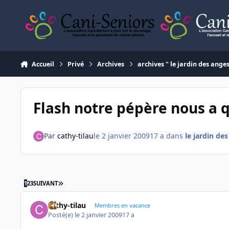
Aller au contenu
Accueil
Privé
Archives
archives " le jardin des ange
Flash notre pépère nous a q
Par
cathy-tilau
le 2 janvier 2009
17 a
dans
le jardin de
DERNIÈRE PAGE
1
2
3
SUIVANT
cathy-tilau
Membres en vacance
Posté(e)
le 2 janvier 2009
17 a