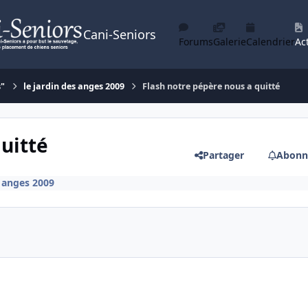
Cani-Seniors
Forums
Galerie
Calendrier
Act
s"
le jardin des anges 2009
Flash notre pépère nous a quitté
uitté
Partager
Abonn
s anges 2009