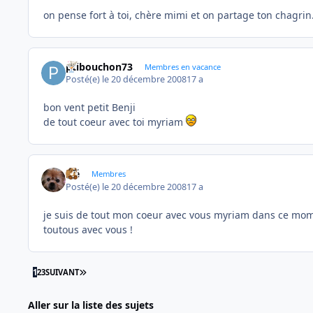
on pense fort à toi, chère mimi et on partage ton chagrin.
ptibouchon73
Membres en vacance
Posté(e)
le 20 décembre 2008
17 a
bon vent petit Benji
de tout coeur avec toi myriam
élé
Membres
Posté(e)
le 20 décembre 2008
17 a
je suis de tout mon coeur avec vous myriam dans ce momen
toutous avec vous !
DERNIÈRE PAGE
1
2
3
SUIVANT
Aller sur la liste des sujets