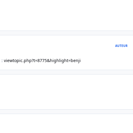
AUTEUR
 :
viewtopic.php?t=8775&highlight=benji