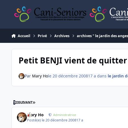
Aller au contenu
Accueil
Privé
Archives
archives " le jardin des ange
Petit BENJI vient de quitter
Par
Mary Ho
le 20 décembre 2008
17 a
dans
le jardin 
DERNIÈRE PAGE
1
2
3
SUIVANT
Mary Ho
Administratrice
Posté(e)
le 20 décembre 2008
17 a