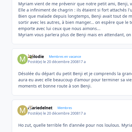
Myriam vient de me prévenir que notre petit ami, Benji, vi
Elle a infiniment de chagrin : ils étaient si fort attachés l'u
Bien que malade depuis longtemps, Benji avait tout de m
sortir avec les autres, à bien manger... on espère que le 
emporte avec lui ceux que nous aimons...
Myriam vous parlera plus de Benji mais en attendant, on pen
Mélodie
Membres en vacance
Posté(e)
le 20 décembre 2008
17 a
Désolée du départ du petit Benji et je comprends la grande
aura eu avec elle beaucoup d'amour pour terminer sa vie m
moments et bonne route à son Benji.
mariedelnet
Membres
Posté(e)
le 20 décembre 2008
17 a
Ho zut, quelle terrible fin d'année pour nos loulous. Myri