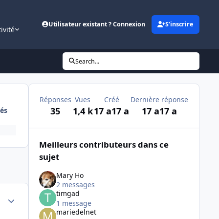
Utilisateur existant ? Connexion
S’inscrire
ivité
Search...
Réponses
Vues
Créé
Dernière réponse
35
1,4 k
17 a
17 a
17 a
17 a
és
Meilleurs contributeurs dans ce
sujet
Mary Ho
2 messages
timgad
Author stats
1 message
mariedelnet