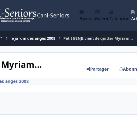
Cani-Seniors
Forums
Galerie
Calendrier
Act
s"
le jardin des anges 2008
Petit BENJI vient de quitter Myriam...
 Myriam...
Partager
Abonn
des anges 2008