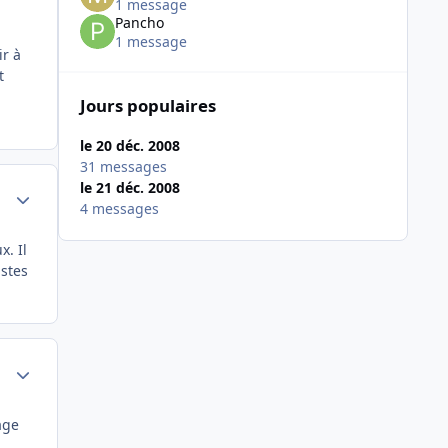
1 message
Pancho
1 message
ir à
t
Jours populaires
le 20 déc. 2008
31 messages
le 21 déc. 2008
Author stats
4 messages
x. Il
istes
Author stats
age