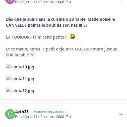
Posté(e)
le 11 décembre 2008
17 a
Dès que je suis dans la cuisine ou à table, Mademoiselle
CANNELLE
pointe le bout de son nez !!!
8)
L'a TOUJOURS faim cette petite !!!
Et ce matin, après le petit-déjeuner,
QUI
s'aventure jusque
SUR la table ???
Cath33
Autho
Membres en vacance
Posté(e)
le 11 décembre 2008
17 a