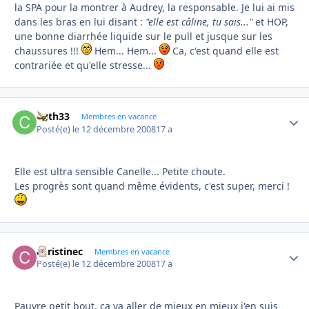
la SPA pour la montrer à Audrey, la responsable. Je lui ai mis
dans les bras en lui disant :
"elle est câline, tu sais..."
et HOP,
une bonne diarrhée liquide sur le pull et jusque sur les
chaussures !!!
Hem... Hem...
Ca, c'est quand elle est
contrariée et qu'elle stresse...
Cath33
Autho
Membres en vacance
Posté(e)
le 12 décembre 2008
17 a
Elle est ultra sensible Canelle... Petite choute.
Les progrès sont quand même évidents, c'est super, merci !
christinec
Autho
Membres en vacance
Posté(e)
le 12 décembre 2008
17 a
Pauvre petit bout, ça va aller de mieux en mieux j'en suis