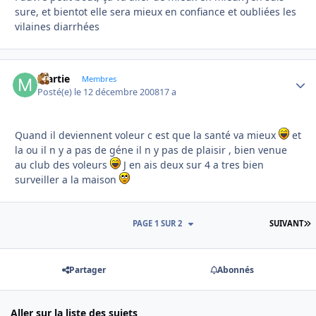
sure, et bientot elle sera mieux en confiance et oubliées les
vilaines diarrhées
martie
Autho
Membres
Posté(e)
le 12 décembre 2008
17 a
Quand il deviennent voleur c est que la santé va mieux
et
la ou il n y a pas de géne il n y pas de plaisir , bien venue
au club des voleurs
J en ais deux sur 4 a tres bien
surveiller a la maison
D
PAGE 1 SUR 2
SUIVANT
Partager
Abonnés
Aller sur la liste des sujets