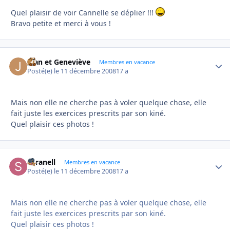
Quel plaisir de voir Cannelle se déplier !!!
Bravo petite et merci à vous !
Jean et Geneviève
Autho
Membres en vacance
Posté(e)
le 11 décembre 2008
17 a
Mais non elle ne cherche pas à voler quelque chose, elle
fait juste les exercices prescrits par son kiné.
Quel plaisir ces photos !
Saranell
Autho
Membres en vacance
Posté(e)
le 11 décembre 2008
17 a
Mais non elle ne cherche pas à voler quelque chose, elle
fait juste les exercices prescrits par son kiné.
Quel plaisir ces photos !