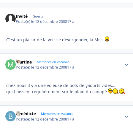
Invité
Guests
Posté(e)
le 12 décembre 2008
17 a
C'est un plaisir de la voir se dévergonder, la Miss
Martine
Autho
Membres en vacance
Posté(e)
le 12 décembre 2008
17 a
chez nous il y a une voleuse de pots de yaourts vides...
qui finissent régulièrement sur le plaid du canapé
bénédicte
Autho
Membres en vacance
Posté(e)
le 12 décembre 2008
17 a