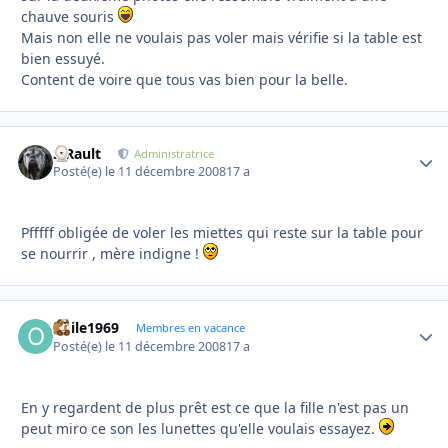
chauve souris
Mais non elle ne voulais pas voler mais vérifie si la table est
bien essuyé.
Content de voire que tous vas bien pour la belle.
S.Rault
Autho
Administratrice
Posté(e)
le 11 décembre 2008
17 a
Pfffff obligée de voler les miettes qui reste sur la table pour
se nourrir , mère indigne !
odile1969
Autho
Membres en vacance
Posté(e)
le 11 décembre 2008
17 a
En y regardent de plus prêt est ce que la fille n'est pas un
peut miro ce son les lunettes qu'elle voulais essayez.