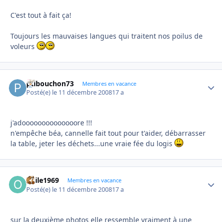
C'est tout à fait ça!
Toujours les mauvaises langues qui traitent nos poilus de
voleurs
ptibouchon73
Autho
Membres en vacance
Posté(e)
le 11 décembre 2008
17 a
j'adoooooooooooooore !!!
n'empêche béa, cannelle fait tout pour t'aider, débarrasser
la table, jeter les déchets...une vraie fée du logis
odile1969
Autho
Membres en vacance
Posté(e)
le 11 décembre 2008
17 a
sur la deuxième photos elle ressemble vraiment à une