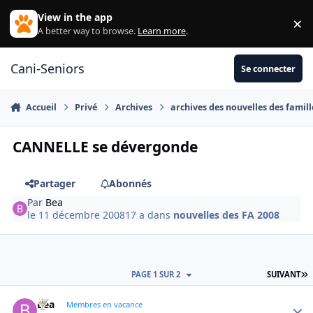
Aller au contenu
View in the app
×
Di
A better way to browse.
Learn more
.
Cani-Seniors
Se connecter
Accueil
Privé
Archives
archives des nouvelles des famill
CANNELLE se dévergonde
Partager
Abonnés
Par
Bea
le 11 décembre 2008
17 a
dans
nouvelles des FA 2008
D
PAGE 1 SUR 2
SUIVANT
Bea
Autho
Membres en vacance