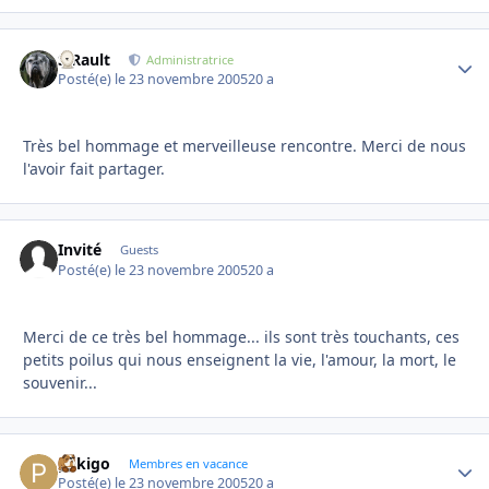
S.Rault
Autho
Administratrice
Posté(e)
le 23 novembre 2005
20 a
Très bel hommage et merveilleuse rencontre. Merci de nous
l'avoir fait partager.
Invité
Guests
Posté(e)
le 23 novembre 2005
20 a
Merci de ce très bel hommage... ils sont très touchants, ces
petits poilus qui nous enseignent la vie, l'amour, la mort, le
souvenir...
pekigo
Autho
Membres en vacance
Posté(e)
le 23 novembre 2005
20 a