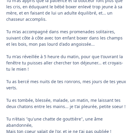
Tu m'as appris que la patience et la douceur font plus que
les cris, en éduquant le bébé boxer enlevé trop jeune à sa
mère, et en faisant de lui un adulte équilibré, et... un
chasseur accomplis.
Tu m'as accompagné dans mes promenades solitaires,
suivant côte à côte avec ton enfant boxer dans les champs
et les bois, mon pas lourd d'ado angoissée...
Tu m'as réveillée à 5 heure du matin, pour que t'ouvrant la
fenêtre tu puisses aller chercher ton déjeuner... et croyais-
tu le mien !
Tu as bercé mes nuits de tes ronrons, mes jours de tes yeux
verts.
Tu es tombée, blessée, malade, un matin, me laissant tes
deux chatons entre les mains... je t'ai pleurée, petite soeur !
Tu n'étais "qu'une chatte de gouttière", une âme
abandonnée,
Mais ton coeur valait de l'or, et je ne t'ai pas oubliée !