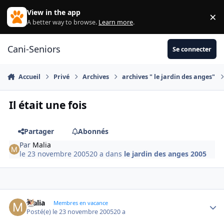
Aller au contenu
View in the app
×
Di
A better way to browse.
Learn more
.
Cani-Seniors
Se connecter
Accueil
Privé
Archives
archives " le jardin des anges"
Il était une fois
Partager
Abonnés
Par
Malia
le 23 novembre 2005
20 a
dans
le jardin des anges 2005
Malia
Autho
Membres en vacance
Posté(e)
le 23 novembre 2005
20 a