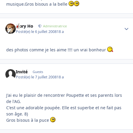
musique.Gros bisous a la belle
Mary Ho
Autho
Administratrice
Posté(e)
le 6 juillet 2008
18 a
des photos comme je les aime !!!! un vrai bonheur
Invité
Guests
Posté(e)
le 7 juillet 2008
18 a
J'ai eu le plaisir de rencontrer Poupette et ses parents lors
de l'AG.
C'est une adorable poupée. Elle est superbe et ne fait pas
son âge. 8)
Gros bisous à la puce