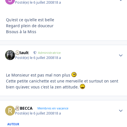
Posté(e)
le 6 juillet 2008
18 a
Qu'est ce qu'elle est belle
Regard plein de douceur
Bisous à la Miss
S.Rault
Autho
Administratrice
Posté(e)
le 6 juillet 2008
18 a
Le Monsieur est pas mal non plus
Cette petite canichette est une merveille et surtout on sent
bien qu'avec vous c'est la zen attitude.
REBECCA
Autho
Membres en vacance
Posté(e)
le 6 juillet 2008
18 a
AUTEUR