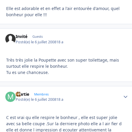
Elle est adorable et en effet a l'air entourée d'amour, quel
bonheur pour elle !!!
Invité
Guests
Posté(e)
le 6 juillet 2008
18 a
Très très jolie la Poupette avec son super toilettage, mais
surtout elle respire le bonheur.
Tu es une chanceuse.
martie
Autho
Membres
Posté(e)
le 6 juillet 2008
18 a
C est vrai qu elle respire le bonheur , elle est super jolie
avec sa belle coupe .Sur la derniere photo elle a l air fier d
elle et donne l impression d ecouter attentivement la