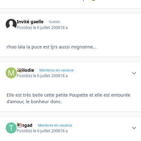
Invité gaelle
Guests
Posté(e)
le 6 juillet 2008
18 a
rhoo lala la puce est tjrs aussi mignonne...
Mélodie
Autho
Membres en vacance
Posté(e)
le 6 juillet 2008
18 a
Elle est très belle cette petite Poupette et elle est entourée
d'amour, le bonheur donc.
timgad
Autho
Membres en vacance
Posté(e)
le 6 juillet 2008
18 a