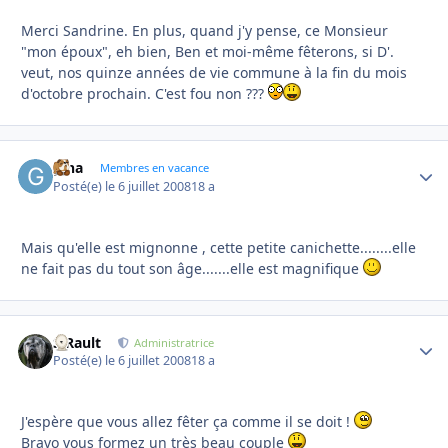
Merci Sandrine. En plus, quand j'y pense, ce Monsieur
"mon époux", eh bien, Ben et moi-même fêterons, si D'.
veut, nos quinze années de vie commune à la fin du mois
d'octobre prochain. C'est fou non ???
gina
Autho
Membres en vacance
Posté(e)
le 6 juillet 2008
18 a
Mais qu'elle est mignonne , cette petite canichette........elle
ne fait pas du tout son âge.......elle est magnifique
S.Rault
Autho
Administratrice
Posté(e)
le 6 juillet 2008
18 a
J'espère que vous allez fêter ça comme il se doit !
Bravo vous formez un très beau couple