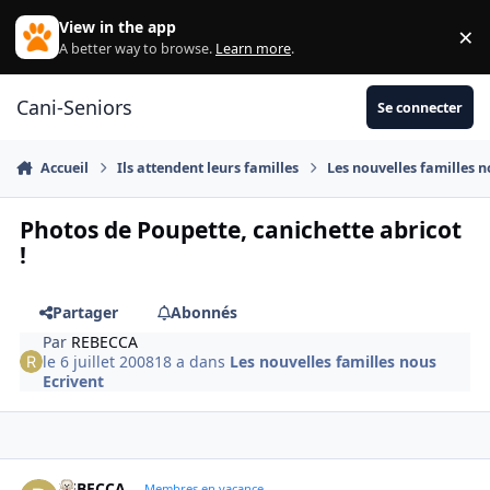
Aller au contenu
View in the app
×
Di
A better way to browse.
Learn more
.
Cani-Seniors
Se connecter
Accueil
Ils attendent leurs familles
Les nouvelles familles n
Photos de Poupette, canichette abricot
!
Partager
Abonnés
Par
REBECCA
le 6 juillet 2008
18 a
dans
Les nouvelles familles nous
Ecrivent
REBECCA
Autho
Membres en vacance