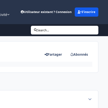
Utilisateur existant ? Connexion
S’inscrire
ivité
Search...
Partager
Abonnés
Author stats