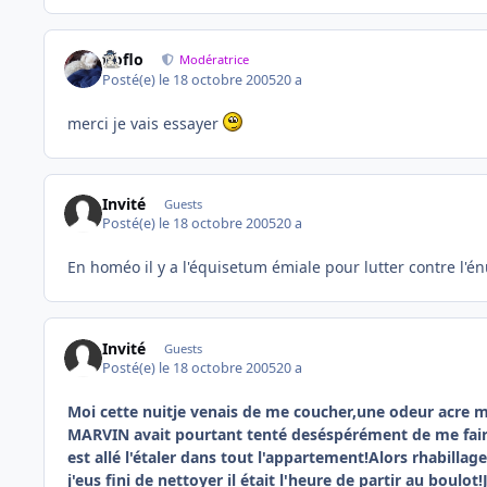
floflo
Modératrice
Posté(e)
le 18 octobre 2005
20 a
merci je vais essayer
Invité
Guests
Posté(e)
le 18 octobre 2005
20 a
En homéo il y a l'équisetum émiale pour lutter contre l'énu
Invité
Guests
Posté(e)
le 18 octobre 2005
20 a
Moi cette nuitje venais de me coucher,une odeur acre m
MARVIN avait pourtant tenté deséspérément de me faire 
est allé l'étaler dans tout l'appartement!Alors rhabill
j'eus fini de nettoyer il était l'heure de partir au boulot