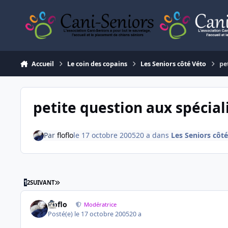
Aller au contenu
Accueil
Le coin des copains
Les Seniors côté Véto
pe
petite question aux spécial
Par
floflo
le 17 octobre 2005
20 a
dans
Les Seniors côt
DERNIÈRE PAGE
1
2
SUIVANT
floflo
Modératrice
Posté(e)
le 17 octobre 2005
20 a