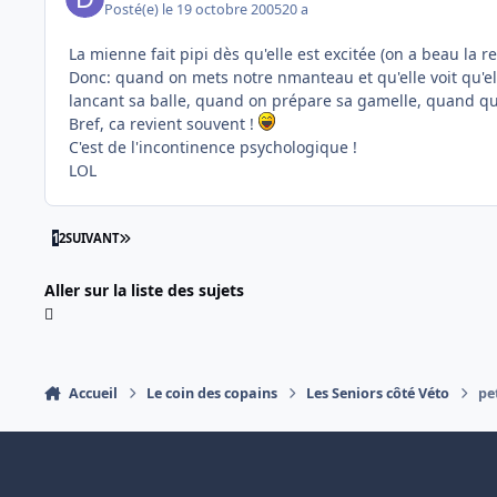
Posté(e)
le 19 octobre 2005
20 a
La mienne fait pipi dès qu'elle est excitée (on a beau la r
Donc: quand on mets notre nmanteau et qu'elle voit qu'ell
lancant sa balle, quand on prépare sa gamelle, quand quel
Bref, ca revient souvent !
C'est de l'incontinence psychologique !
LOL
DERNIÈRE PAGE
1
2
SUIVANT
Aller sur la liste des sujets
Accueil
Le coin des copains
Les Seniors côté Véto
pe
Light Mode
Dark Mode
System Preference