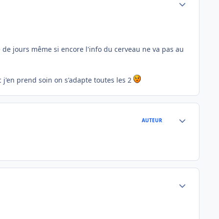
Author stats
e de jours même si encore l'info du cerveau ne va pas au
c j'en prend soin on s'adapte toutes les 2
Author stats
AUTEUR
Author stats