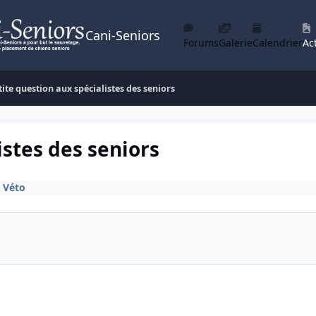
Cani-Seniors
Forums
Galerie
Calendrier
Act
tite question aux spécialistes des seniors
istes des seniors
é Véto