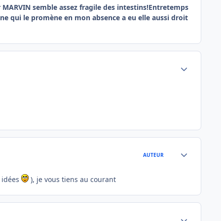
s car MARVIN semble assez fragile des intestins!Entretemps
nne qui le promène en mon absence a eu elle aussi droit
Author stats
Author stats
AUTEUR
s idées
), je vous tiens au courant
Author stats