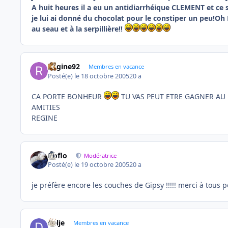
A huit heures il a eu un antidiarrhéique CLEMENT et ce soi
je lui ai donné du chocolat pour le constiper un peu!Oh
au seau et à la serpillière!!
Regine92
Membres en vacance
Posté(e)
le 18 octobre 2005
20 a
CA PORTE BONHEUR
TU VAS PEUT ETRE GAGNER AU
AMITIES
REGINE
floflo
Modératrice
Posté(e)
le 19 octobre 2005
20 a
je préfère encore les couches de Gipsy !!!!! merci à tous 
delje
Membres en vacance