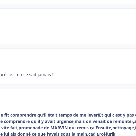
résie... on se sait jamais !
e fit comprendre qu'il était temps de me lever!Et qui c'est y pa
comprendre qu'il y avait urgence,mais on venait de remonter,alor
age vite fait,promenade de MARVIN qui remis ça!Ensuite,nettoyage,
!Je lui ais donné ce que j'avais sous la main,cad Ercéfuril!