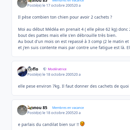
manou 85
Membres en vacance
Posté(e)
le 17 octobre 2005
20 a
Il pèse combien ton chien pour avoir 2 cachets ?
Moi au début Médéa en prenait 4 ( elle pèse 62 kg) donc 2
bout des pattes mais elle s'en débrouille très bien.
Au bout d'un mois on est repassé à 3 comp (2 le matin et 
et j'en suis contente mais par contre une fatigue est là. 
floflo
Modératrice
Posté(e)
le 18 octobre 2005
20 a
elle pese environ 7kg. Il faut donner des cachets de quoi 
manou 85
Membres en vacance
Posté(e)
le 18 octobre 2005
20 a
e parlais du candilat bien sur !!