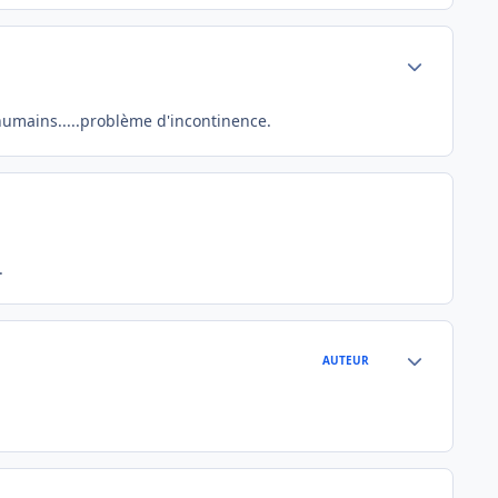
Author stats
humains.....problème d'incontinence.
.
Author stats
AUTEUR