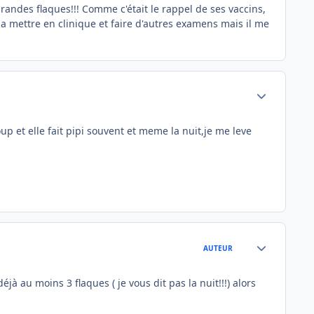
grandes flaques!!! Comme c'était le rappel de ses vaccins,
 la mettre en clinique et faire d'autres examens mais il me
Author stats
p et elle fait pipi souvent et meme la nuit,je me leve
Author stats
AUTEUR
jà au moins 3 flaques ( je vous dit pas la nuit!!!) alors