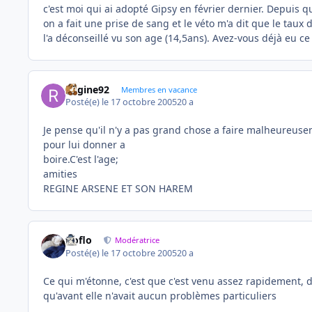
c'est moi qui ai adopté Gipsy en février dernier. Depuis q
on a fait une prise de sang et le véto m'a dit que le taux
l'a déconseillé vu son age (14,5ans). Avez-vous déjà eu ce
Regine92
Membres en vacance
Posté(e)
le 17 octobre 2005
20 a
Je pense qu'il n'y a pas grand chose a faire malheureusem
pour lui donner a
boire.C'est l'age;
amities
REGINE ARSENE ET SON HAREM
floflo
Modératrice
Posté(e)
le 17 octobre 2005
20 a
Ce qui m'étonne, c'est que c'est venu assez rapidement, dis
qu'avant elle n'avait aucun problèmes particuliers