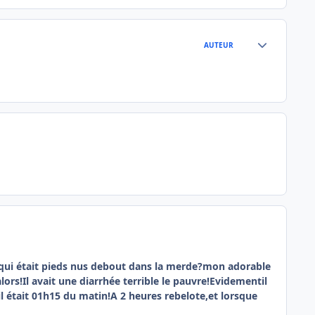
Author stats
AUTEUR
s qui était pieds nus debout dans la merde?mon adorable
s!Il avait une diarrhée terrible le pauvre!Evidementil
il était 01h15 du matin!A 2 heures rebelote,et lorsque