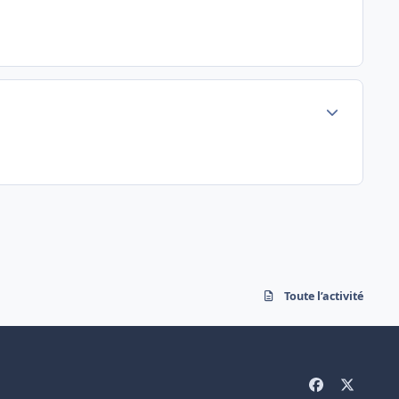
Author stats
Toute l’activité
f
x