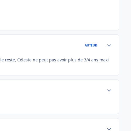
Author stats
AUTEUR
t le reste, Céleste ne peut pas avoir plus de 3/4 ans maxi
Author stats
Author stats