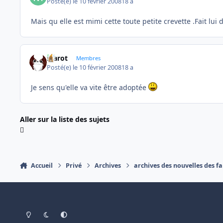
Posté(e)
le 10 février 2008
18 a
Mais qu elle est mimi cette toute petite crevette .Fait l
Marot
Membres
Posté(e)
le 10 février 2008
18 a
Je sens qu'elle va vite être adoptée
Aller sur la liste des sujets
Accueil
Privé
Archives
archives des nouvelles des fa
Light Mode
Dark Mode
System Preference