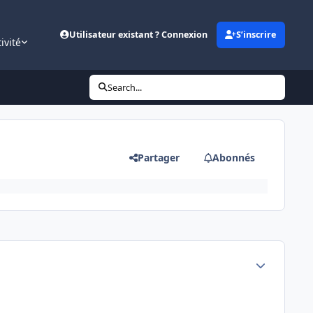
Utilisateur existant ? Connexion
S’inscrire
ivité
Search...
Partager
Abonnés
Author stats