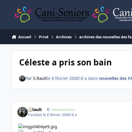
Aller au contenu
Accueil
Privé
Archives
archives des nouvelles des fa
Céleste a pris son bain
Par
S.Rault
le 8 février 2008
18 a
dans
nouvelles des F
S.Rault
Administratrice
Posté(e)
le 8 février 2008
18 a