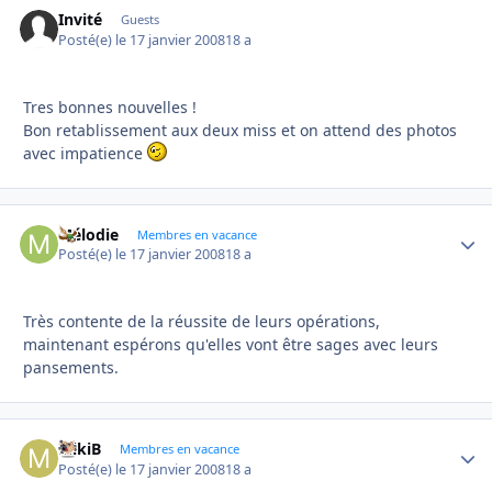
Invité
Guests
Posté(e)
le 17 janvier 2008
18 a
Tres bonnes nouvelles !
Bon retablissement aux deux miss et on attend des photos
avec impatience
Mélodie
Autho
Membres en vacance
Posté(e)
le 17 janvier 2008
18 a
Très contente de la réussite de leurs opérations,
maintenant espérons qu'elles vont être sages avec leurs
pansements.
MikiB
Autho
Membres en vacance
Posté(e)
le 17 janvier 2008
18 a