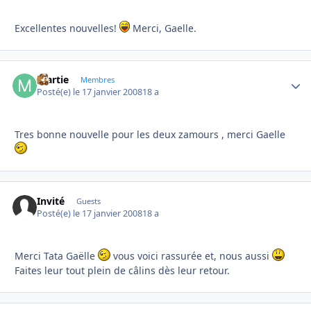
Excellentes nouvelles!
Merci, Gaelle.
martie
Autho
Membres
Posté(e)
le 17 janvier 2008
18 a
Tres bonne nouvelle pour les deux zamours , merci Gaelle
Invité
Guests
Posté(e)
le 17 janvier 2008
18 a
Merci Tata Gaëlle
vous voici rassurée et, nous aussi
Faites leur tout plein de câlins dès leur retour.