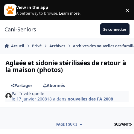
Aller au contenu
View in the app
×
Di
A better way to browse.
Learn more
.
Cani-Seniors
Se connecter
Accueil
Privé
Archives
archives des nouvelles des famill
Aglaée et sidonie stérilisées de retour à
la maison (photos)
Partager
Abonnés
Par
Invité gaelle
le 17 janvier 2008
18 a
dans
nouvelles des FA 2008
D
PAGE 1 SUR 3
SUIVANT