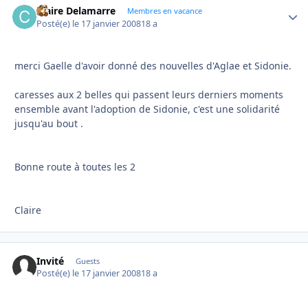
Claire Delamarre
Autho
Membres en vacance
Posté(e)
le 17 janvier 2008
18 a
merci Gaelle d'avoir donné des nouvelles d'Aglae et Sidonie.
caresses aux 2 belles qui passent leurs derniers moments
ensemble avant l'adoption de Sidonie, c'est une solidarité
jusqu'au bout .
Bonne route à toutes les 2
Claire
Invité
Guests
Posté(e)
le 17 janvier 2008
18 a