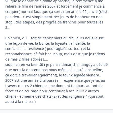
Vu que le départ de sidonie approche, je commence à me
refaire le film de l'année 2007 et forcément je commence à
craquer( normal faut que çà sorte), un an ( le 22 janvier)c'est
pas rien... C'est simplement 365 jours de bonheur en non
stop...des étapes, des progrès de franchis pour toutes les
2...
un chien, qu'il soit de caniseniors ou d'ailleurs nous laisse
une leçon de vie: la bonté, la loyauté, la fidélité, la
confiance, la résilience ( pour aglaée surtout) et la
reconnaissance, çà fait beaucoup, mais c'est que je retiens
de mes 2 filles adorées....
sidonie s'en va bientôt ( je pense dimanche, tanguy a décidé
que nous la descendions nous mêmes jusqu'à jacqueline,
çà doit le travailler également), le tour d'aglaée viendra..
2007 est une année vite passée... l'expérience que je vis au
travers de ces 2 chiennes me donnent toujours autant de
force et de courage pour continuer à accueillir d'autres
chiens ( et même des chats (2) et des rongeurs(4) qui sont
aussi à la maison)