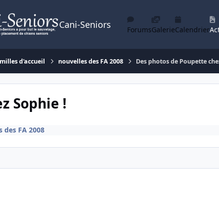
Cani-Seniors
Forums
Galerie
Calendrier
Act
milles d'accueil
nouvelles des FA 2008
Des photos de Poupette che
z Sophie !
s des FA 2008