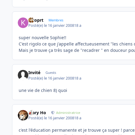
kizoprt
Membres
Posté(e)
le 16 janvier 2008
18 a
super nouvelle Sophie!!
C'est rigolo ce que j'appelle affectueusement "les chiens 
Mais je trouve ça très sage de "recadrer " en douceur pour
Invité
Guests
Posté(e)
le 16 janvier 2008
18 a
une vie de chien 8) quoi
Mary Ho
Administratrice
Posté(e)
le 16 janvier 2008
18 a
c'est l'éducation permanente et je trouve ça super ! par