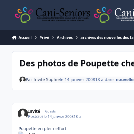
Aller au contenu
Accueil
Privé
Archives
archives des nouvelles des fa
Des photos de Poupette che
Par
Invité Sophie
le 14 janvier 2008
18 a
dans
nouvelle
Invité
Guests
Posté(e)
le 14 janvier 2008
18 a
Poupette en plein effort