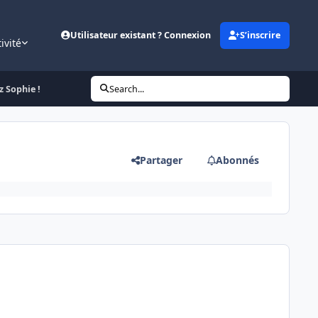
Utilisateur existant ? Connexion
S’inscrire
ivité
z Sophie !
Search...
Partager
Abonnés