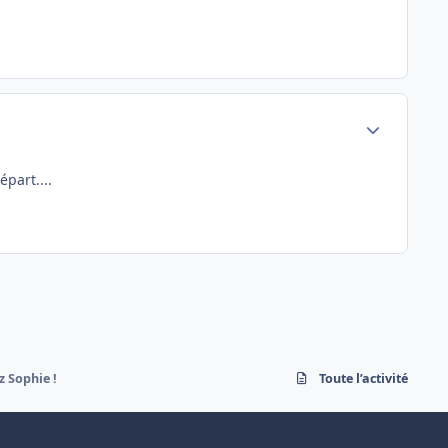
Author stats
part....
z Sophie !
Toute l’activité