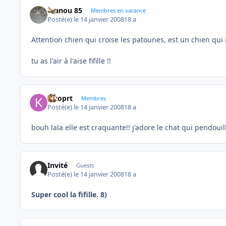
manou 85
Membres en vacance
Posté(e)
le 14 janvier 2008
18 a
Attention chien qui croise les patounes, est un chien qui ré
tu as l'air à l'aise fifille !!
kizoprt
Membres
Posté(e)
le 14 janvier 2008
18 a
bouh lala elle est craquante!! j'adore le chat qui pendoui
Invité
Guests
Posté(e)
le 14 janvier 2008
18 a
Super cool la fifille. 8)