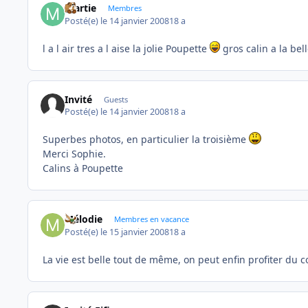
martie
Membres
Posté(e)
le 14 janvier 2008
18 a
l a l air tres a l aise la jolie Poupette
gros calin a la bell
Invité
Guests
Posté(e)
le 14 janvier 2008
18 a
Superbes photos, en particulier la troisième
Merci Sophie.
Calins à Poupette
Mélodie
Membres en vacance
Posté(e)
le 15 janvier 2008
18 a
La vie est belle tout de même, on peut enfin profiter du c