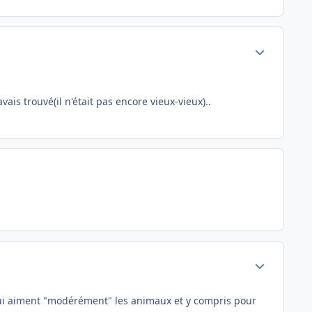
Author stats
is trouvé(il n'était pas encore vieux-vieux)..
Author stats
x qui aiment "modérément" les animaux et y compris pour