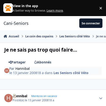
Aller au contenu
View in the app
×
Di
A better way to browse.
Learn more
.
Cani-Seniors
Se connecter
Accueil
Le coin des copains
Les Seniors côté Véto
Je ne s
Je ne sais pas trop quoi faire...
Partager
Abonnés
Par
Hannibal
le 13 janvier 2008
18 a
dans
Les Seniors côté Véto
Hannibal
Autho
Membres en vacance
Posté(e)
le 13 janvier 2008
18 a