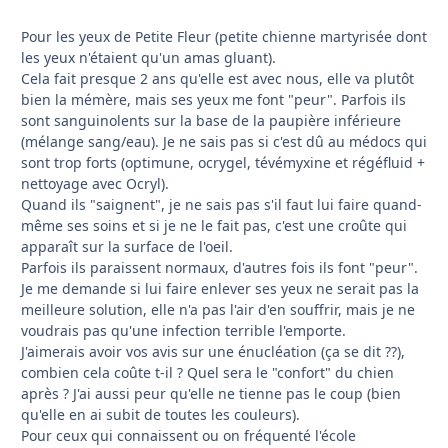
Pour les yeux de Petite Fleur (petite chienne martyrisée dont
les yeux n'étaient qu'un amas gluant).
Cela fait presque 2 ans qu'elle est avec nous, elle va plutôt
bien la mémère, mais ses yeux me font "peur". Parfois ils
sont sanguinolents sur la base de la paupière inférieure
(mélange sang/eau). Je ne sais pas si c'est dû au médocs qui
sont trop forts (optimune, ocrygel, tévémyxine et régéfluid +
nettoyage avec Ocryl).
Quand ils "saignent", je ne sais pas s'il faut lui faire quand-
même ses soins et si je ne le fait pas, c'est une croûte qui
apparaît sur la surface de l'oeil.
Parfois ils paraissent normaux, d'autres fois ils font "peur".
Je me demande si lui faire enlever ses yeux ne serait pas la
meilleure solution, elle n'a pas l'air d'en souffrir, mais je ne
voudrais pas qu'une infection terrible l'emporte.
J'aimerais avoir vos avis sur une énucléation (ça se dit ??),
combien cela coûte t-il ? Quel sera le "confort" du chien
après ? J'ai aussi peur qu'elle ne tienne pas le coup (bien
qu'elle en ai subit de toutes les couleurs).
Pour ceux qui connaissent ou on fréquenté l'école