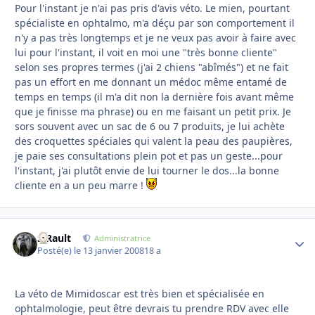
Pour l'instant je n'ai pas pris d'avis véto. Le mien, pourtant
spécialiste en ophtalmo, m'a déçu par son comportement il
n'y a pas très longtemps et je ne veux pas avoir à faire avec
lui pour l'instant, il voit en moi une "très bonne cliente"
selon ses propres termes (j'ai 2 chiens "abîmés") et ne fait
pas un effort en me donnant un médoc même entamé de
temps en temps (il m'a dit non la dernière fois avant même
que je finisse ma phrase) ou en me faisant un petit prix. Je
sors souvent avec un sac de 6 ou 7 produits, je lui achète
des croquettes spéciales qui valent la peau des paupières,
je paie ses consultations plein pot et pas un geste...pour
l'instant, j'ai plutôt envie de lui tourner le dos...la bonne
cliente en a un peu marre !
S.Rault
Autho
Administratrice
Posté(e)
le 13 janvier 2008
18 a
La véto de Mimidoscar est très bien et spécialisée en
ophtalmologie, peut être devrais tu prendre RDV avec elle