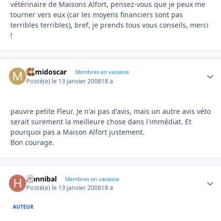
vétérinaire de Maisons Alfort, pensez-vous que je peux me
tourner vers eux (car les moyens financiers sont pas
terribles terribles), bref, je prends tous vous conseils, merci
!
mimidoscar
Autho
Membres en vacance
Posté(e)
le 13 janvier 2008
18 a
pauvre petite Fleur. Je n'ai pas d'avis, mais un autre avis véto
serait surement la meilleure chose dans l'immédiat. Et
pourquoi pas a Maison Alfort justement.
Bon courage.
Hannibal
Autho
Membres en vacance
Posté(e)
le 13 janvier 2008
18 a
AUTEUR