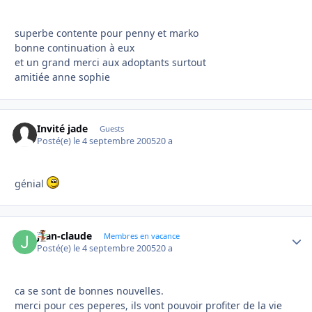
superbe contente pour penny et marko
bonne continuation à eux
et un grand merci aux adoptants surtout
amitiée anne sophie
Invité jade
Guests
Posté(e)
le 4 septembre 2005
20 a
génial
jean-claude
Autho
Membres en vacance
Posté(e)
le 4 septembre 2005
20 a
ca se sont de bonnes nouvelles.
merci pour ces peperes, ils vont pouvoir profiter de la vie