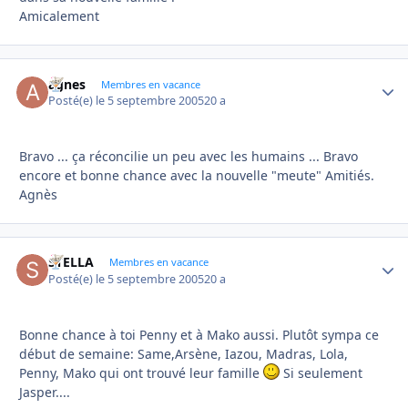
Amicalement
agnes
Autho
Membres en vacance
Posté(e)
le 5 septembre 2005
20 a
Bravo ... ça réconcilie un peu avec les humains ... Bravo
encore et bonne chance avec la nouvelle "meute" Amitiés.
Agnès
STELLA
Autho
Membres en vacance
Posté(e)
le 5 septembre 2005
20 a
Bonne chance à toi Penny et à Mako aussi. Plutôt sympa ce
début de semaine: Same,Arsène, Iazou, Madras, Lola,
Penny, Mako qui ont trouvé leur famille
Si seulement
Jasper....