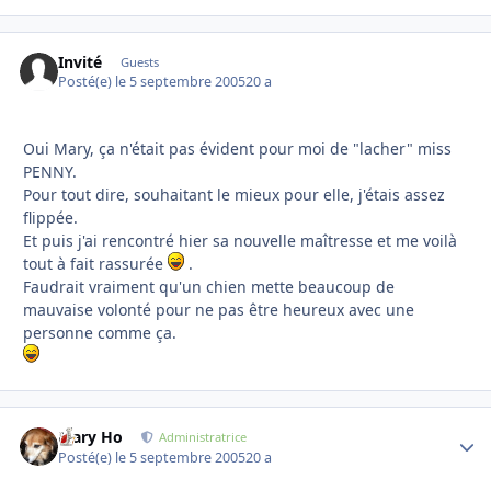
Invité
Guests
Posté(e)
le 5 septembre 2005
20 a
Oui Mary, ça n'était pas évident pour moi de "lacher" miss
PENNY.
Pour tout dire, souhaitant le mieux pour elle, j'étais assez
flippée.
Et puis j'ai rencontré hier sa nouvelle maîtresse et me voilà
tout à fait rassurée
.
Faudrait vraiment qu'un chien mette beaucoup de
mauvaise volonté pour ne pas être heureux avec une
personne comme ça.
Mary Ho
Autho
Administratrice
Posté(e)
le 5 septembre 2005
20 a