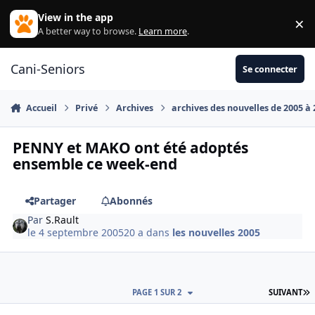
Aller au contenu
View in the app
×
Di
A better way to browse.
Learn more
.
Cani-Seniors
Se connecter
Accueil
Privé
Archives
archives des nouvelles de 2005 à
PENNY et MAKO ont été adoptés
ensemble ce week-end
Partager
Abonnés
Par
S.Rault
le 4 septembre 2005
20 a
dans
les nouvelles 2005
D
PAGE 1 SUR 2
SUIVANT