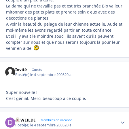
La dame qui ne travaille pas et est très branchée Bio va leur
mitonner des petits plats et prendre soin d'eux avec des
décoctions de plantes.
A voir la beauté du pelage de leur chienne actuelle, Aude et
moi-même les avons regardé partir en toute confiance.
Et si il y avait le moindre souci, ils savent qu'ils peuvent
compter sur nous et que nous serons toujours là pour leur
venir en aide.
Invité
Guests
Posté(e)
le 4 septembre 2005
20 a
Super nouvelle !
C'est génial. Merci beaucoup à ce couple.
DEWEILDE
Autho
Membres en vacance
Posté(e)
le 4 septembre 2005
20 a