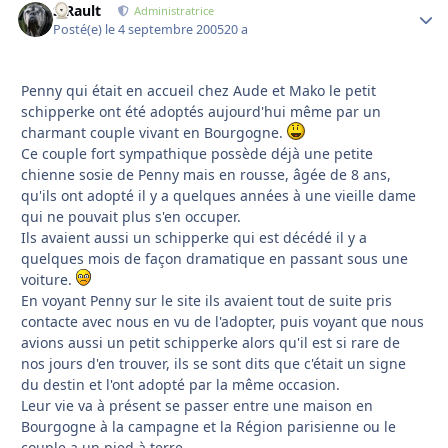
S.Rault
Autho
Administratrice
Posté(e)
le 4 septembre 2005
20 a
Penny qui était en accueil chez Aude et Mako le petit
schipperke ont été adoptés aujourd'hui même par un
charmant couple vivant en Bourgogne.
Ce couple fort sympathique possède déjà une petite
chienne sosie de Penny mais en rousse, âgée de 8 ans,
qu'ils ont adopté il y a quelques années à une vieille dame
qui ne pouvait plus s'en occuper.
Ils avaient aussi un schipperke qui est décédé il y a
quelques mois de façon dramatique en passant sous une
voiture.
En voyant Penny sur le site ils avaient tout de suite pris
contacte avec nous en vu de l'adopter, puis voyant que nous
avions aussi un petit schipperke alors qu'il est si rare de
nos jours d'en trouver, ils se sont dits que c'était un signe
du destin et l'ont adopté par la même occasion.
Leur vie va à présent se passer entre une maison en
Bourgogne à la campagne et la Région parisienne ou le
couple a un pied à terre.