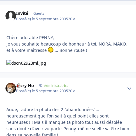
Invité
Guests
Posté(e)
le 5 septembre 2005
20 a
Chère adorable PENNY,
Je vous souhaite beaucoup de bonheur à toi, NORA, MAKO,
et à votre maîtresse
... Bonne route !
Mary Ho
Autho
Administratrice
Posté(e)
le 5 septembre 2005
20 a
Aude, j'adore la photo des 2 "abandonnées"...
heureusement que l'on sait à quel point elles sont
heureuses !!! Mais il manque ta photo tout aussi désolée
sans doute d'avoir vu partir Penny, même si elle va être bien
dans sa nouvelle famille !