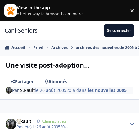
Aller au contenu
View in the app
×
Di
A better way to browse.
Learn more
.
Cani-Seniors
Se connecter
Accueil
Privé
Archives
archives des nouvelles de 2005 à
Une visite post-adoption...
Partager
Abonnés
Par
S.Rault
le 26 août 2005
20 a
dans
les nouvelles 2005
S.Rault
Autho
Administratrice
Posté(e)
le 26 août 2005
20 a