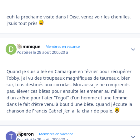
euh la prochaine visite dans l'Oise, venez voir les chenilles,
j'suis tout près
Dominique
Autho
Membres en vacance
Posté(e)
le 28 août 2005
20 a
Quand je suis alleé en Camargue en février pour récupérer
Tobby, j'ai vu des troupeaux magnifiques de taureaux, bien
sur, tous destinés aux corridas. Moi aussi je ne comprends
pas. élever ces bêtes pour ensuite les emener au milieu
d'un arêne pour flater "l'égot" d'un homme et une femme
dans le fait d'être venu à bout d'une bête. Quand j'écoute la
chanson de Francis Cabrel j'en ai la chair de poule.
taperon
Autho
Membres en vacance
Posté(e)
le 29 août 2005
20 a