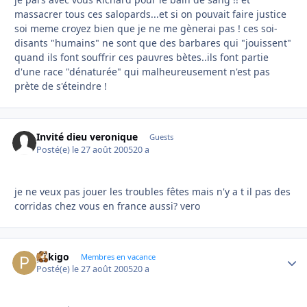
massacrer tous ces salopards...et si on pouvait faire justice
soi meme croyez bien que je ne me gènerai pas ! ces soi-
disants "humains" ne sont que des barbares qui "jouissent"
quand ils font souffrir ces pauvres bètes..ils font partie
d'une race "dénaturée" qui malheureusement n'est pas
prète de s'éteindre !
Invité dieu veronique
Guests
Posté(e)
le 27 août 2005
20 a
je ne veux pas jouer les troubles fêtes mais n'y a t il pas des
corridas chez vous en france aussi? vero
pekigo
Autho
Membres en vacance
Posté(e)
le 27 août 2005
20 a