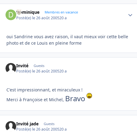
Dominique
Autho
Membres en vacance
Posté(e)
le 26 août 2005
20 a
oui Sandrine vous avez raison, il vaut mieux voir cette belle
photo et de ce Louis en pleine forme
Invité
Guests
Posté(e)
le 26 août 2005
20 a
C'est impressionnant, et miraculeux !
Bravo
Merci à Françoise et Michel,
Invité jade
Guests
Posté(e)
le 26 août 2005
20 a