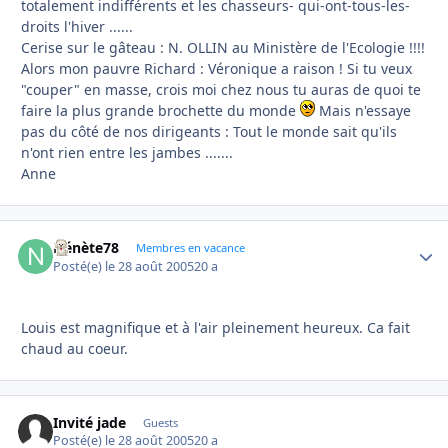
totalement indifférents et les chasseurs- qui-ont-tous-les-
droits l'hiver ......
Cerise sur le gâteau : N. OLLIN au Ministère de l'Ecologie !!!!
Alors mon pauvre Richard : Véronique a raison ! Si tu veux
"couper" en masse, crois moi chez nous tu auras de quoi te
faire la plus grande brochette du monde
Mais n'essaye
pas du côté de nos dirigeants : Tout le monde sait qu'ils
n'ont rien entre les jambes .......
Anne
Nénète78
Autho
Membres en vacance
Posté(e)
le 28 août 2005
20 a
Louis est magnifique et à l'air pleinement heureux. Ca fait
chaud au coeur.
Invité jade
Guests
Posté(e)
le 28 août 2005
20 a