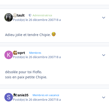
S.Rault
Autho
Administratrice
Posté(e)
le 26 décembre 2007
18 a
Adieu jolie et tendre Chipie.
kizoprt
Autho
Membres
Posté(e)
le 26 décembre 2007
18 a
désolée pour toi Floflo.
sois en paix petite Chipie.
swanie35
Autho
Membres en vacance
Posté(e)
le 26 décembre 2007
18 a