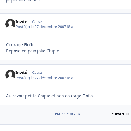
Invité
Guests
Posté(e)
le 27 décembre 2007
18 a
Courage Floflo.
Repose en paix jolie Chipie.
Invité
Guests
Posté(e)
le 27 décembre 2007
18 a
Au revoir petite Chipie et bon courage Floflo
D
PAGE 1 SUR 2
SUIVANT