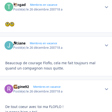
timgad
Autho
Membres en vacance
Posté(e)
le 26 décembre 2007
18 a
josiane
Autho
Membres en vacance
Posté(e)
le 26 décembre 2007
18 a
Beaucoup de courage Floflo, cela me fait toujours mal
quand un compagnon nous quitte.
Regine92
Autho
Membres en vacance
Posté(e)
le 26 décembre 2007
18 a
De tout coeur avec toi ma FLOFLO !
je pense bien a toi!