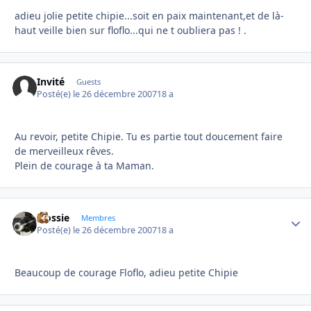
adieu jolie petite chipie...soit en paix maintenant,et de là-
haut veille bien sur floflo...qui ne t oubliera pas ! .
Invité
Guests
Posté(e)
le 26 décembre 2007
18 a
Au revoir, petite Chipie. Tu es partie tout doucement faire
de merveilleux rêves.
Plein de courage à ta Maman.
Flossie
Autho
Membres
Posté(e)
le 26 décembre 2007
18 a
Beaucoup de courage Floflo, adieu petite Chipie