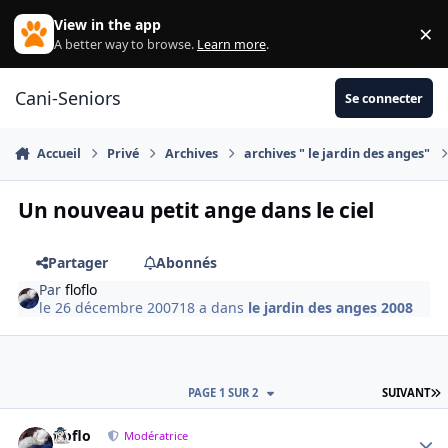
Aller au contenu
View in the app
×
Di
A better way to browse.
Learn more
.
Cani-Seniors
Se connecter
Accueil
Privé
Archives
archives " le jardin des anges"
Un nouveau petit ange dans le ciel
Partager
Abonnés
Par
floflo
le 26 décembre 2007
18 a
dans
le jardin des anges 2008
D
PAGE 1 SUR 2
SUIVANT
floflo
Autho
Modératrice