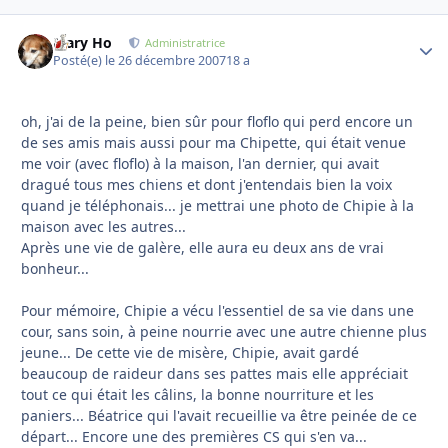
Mary Ho
Autho
Administratrice
Posté(e)
le 26 décembre 2007
18 a
oh, j'ai de la peine, bien sûr pour floflo qui perd encore un
de ses amis mais aussi pour ma Chipette, qui était venue
me voir (avec floflo) à la maison, l'an dernier, qui avait
dragué tous mes chiens et dont j'entendais bien la voix
quand je téléphonais... je mettrai une photo de Chipie à la
maison avec les autres...
Après une vie de galère, elle aura eu deux ans de vrai
bonheur...
Pour mémoire, Chipie a vécu l'essentiel de sa vie dans une
cour, sans soin, à peine nourrie avec une autre chienne plus
jeune... De cette vie de misère, Chipie, avait gardé
beaucoup de raideur dans ses pattes mais elle appréciait
tout ce qui était les câlins, la bonne nourriture et les
paniers... Béatrice qui l'avait recueillie va être peinée de ce
départ... Encore une des premières CS qui s'en va...