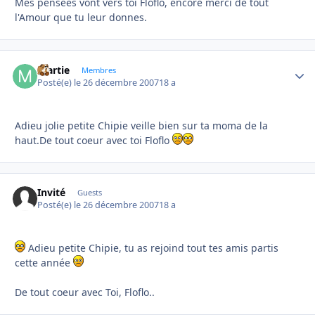
Mes pensées vont vers toi Floflo, encore merci de tout
l'Amour que tu leur donnes.
martie
Autho
Membres
Posté(e)
le 26 décembre 2007
18 a
Adieu jolie petite Chipie veille bien sur ta moma de la
haut.De tout coeur avec toi Floflo
Invité
Guests
Posté(e)
le 26 décembre 2007
18 a
Adieu petite Chipie, tu as rejoind tout tes amis partis
cette année
De tout coeur avec Toi, Floflo..