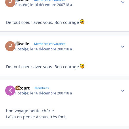
Posté(e)
le 16 décembre 2007
18 a
De tout coeur avec vous. Bon courage
paselle
Autho
Membres en vacance
Posté(e)
le 16 décembre 2007
18 a
De tout coeur avec vous. Bon courage
kizoprt
Autho
Membres
Posté(e)
le 16 décembre 2007
18 a
bon voyage petite chérie
Laïka on pense à vous très fort.