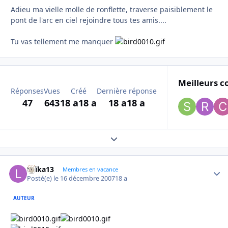
Adieu ma vielle molle de ronflette, traverse paisiblement le
pont de l'arc en ciel rejoindre tous tes amis....
Tu vas tellement me manquer
Meilleurs c
Réponses
Vues
Créé
Dernière réponse
47
643
18 a
18 a
18 a
18 a
Expand topic overview
Laïka13
Autho
Membres en vacance
Posté(e)
le 16 décembre 2007
18 a
AUTEUR