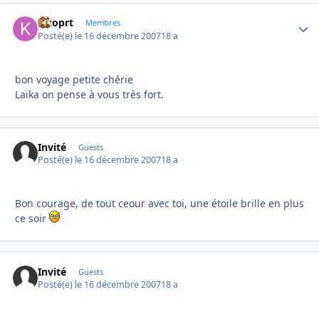
kizoprt
Autho
Membres
Posté(e)
le 16 décembre 2007
18 a
bon voyage petite chérie
Laïka on pense à vous très fort.
Invité
Guests
Posté(e)
le 16 décembre 2007
18 a
Bon courage, de tout ceour avec toi, une étoile brille en plus
ce soir
Invité
Guests
Posté(e)
le 16 décembre 2007
18 a