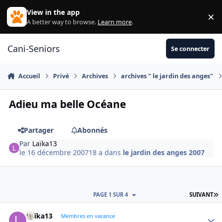
Aller au contenu
View in the app
×
Di
A better way to browse.
Learn more
.
Cani-Seniors
Se connecter
Accueil
Privé
Archives
archives " le jardin des anges"
Adieu ma belle Océane
Partager
Abonnés
Par
Laïka13
le 16 décembre 2007
18 a
dans
le jardin des anges 2007
D
PAGE 1 SUR 4
SUIVANT
Laïka13
Autho
Membres en vacance