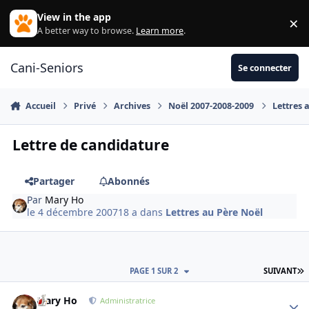
Aller au contenu
View in the app
×
Di
A better way to browse.
Learn more
.
Cani-Seniors
Se connecter
Accueil
Privé
Archives
Noël 2007-2008-2009
Lettres 
Lettre de candidature
Partager
Abonnés
Par
Mary Ho
le 4 décembre 2007
18 a
dans
Lettres au Père Noël
D
PAGE 1 SUR 2
SUIVANT
Mary Ho
Autho
Administratrice