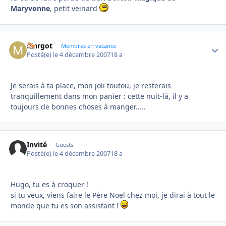
Maryvonne
, petit veinard
Margot
Autho
Membres en vacance
Posté(e)
le 4 décembre 2007
18 a
Je serais à ta place, mon joli toutou, je resterais
tranquillement dans mon panier : cette nuit-là, il y a
toujours de bonnes choses à manger.....
Invité
Guests
Posté(e)
le 4 décembre 2007
18 a
Hugo, tu es à croquer !
si tu veux, viens faire le Père Noel chez moi, je dirai à tout le
monde que tu es son assistant !