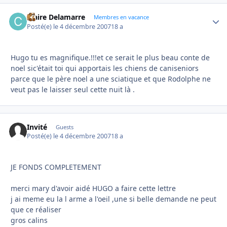
Claire Delamarre
Autho
Membres en vacance
Posté(e)
le 4 décembre 2007
18 a
Hugo tu es magnifique.!!!et ce serait le plus beau conte de
noel sic'était toi qui apportais les chiens de caniseniors
parce que le père noel a une sciatique et que Rodolphe ne
veut pas le laisser seul cette nuit là .
Invité
Guests
Posté(e)
le 4 décembre 2007
18 a
JE FONDS COMPLETEMENT
merci mary d'avoir aidé HUGO a faire cette lettre
j ai meme eu la l arme a l'oeil ,une si belle demande ne peut
que ce réaliser
gros calins