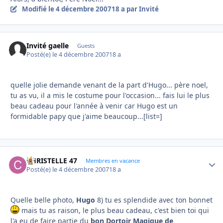
Modifié
le 4 décembre 2007
18 a
par Invité
Invité gaelle
Guests
Posté(e)
le 4 décembre 2007
18 a
quelle jolie demande venant de la part d'Hugo... père noel,
tu as vu, il a mis le costume pour l'occasion... fais lui le plus
beau cadeau pour l'année à venir car Hugo est un
formidable papy que j'aime beaucoup...[list=]
CHRISTELLE 47
Autho
Membres en vacance
Posté(e)
le 4 décembre 2007
18 a
Quelle belle photo,
Hugo
8) tu es splendide avec ton bonnet
mais tu as raison, le plus beau cadeau, c'est bien toi qui
l'a eu de faire partie du
bon Dortoir Magique de