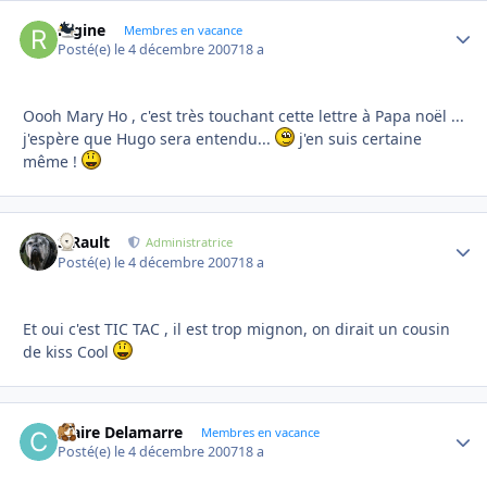
regine
Autho
Membres en vacance
Posté(e)
le 4 décembre 2007
18 a
Oooh Mary Ho , c'est très touchant cette lettre à Papa noël ...
j'espère que Hugo sera entendu...
j'en suis certaine
même !
S.Rault
Autho
Administratrice
Posté(e)
le 4 décembre 2007
18 a
Et oui c'est TIC TAC , il est trop mignon, on dirait un cousin
de kiss Cool
Claire Delamarre
Autho
Membres en vacance
Posté(e)
le 4 décembre 2007
18 a