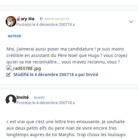
Mary Ho
Autho
Administratrice
Posté(e)
le 4 décembre 2007
18 a
AUTEUR
Moi, j'aimerai aussi poser ma candidature ! je suis moins
crédible en assistant du Père Noel que Hugo ? vous croyez
qu'on va me reconnaître... vous m'avez reconnu, vous ?
Modifié
le 4 décembre 2007
18 a
par Invité
Invité
Guests
Posté(e)
le 4 décembre 2007
18 a
c est vrai que c'est une lettre tres emouvante. Je souhaite
aux deux petits elfs du pere noel de vivre encore tres
longtemps aupres de toi Maryho. Trop choux les louloups