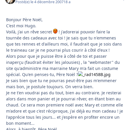
Posté(e)
le 4 décembre 2007
18 a
Bonjour Père Noël,
C'est moi Hugo.
Voilà, j'ai un rêve secret
! j'adorerai pouvoir faire la
tournée des cadeaux avec toi ! Je sais que tu n'emmenes
que tes rennes et d'ailleurs moi, il faudrait que je sois dans
le traineau car je ne pourrai plus courir à côté d'eux !
Alors pour que je puisse être à côté de toi et passer
inaperçu (faudrait éviter les jalousies) , la "webmaster" du
site qu'administre ma marraine Mary m'a fait un costume
spécial. Qu'en penses-tu, Père Noël ?
Je sais bien que tu ne pourras peut-être pas m'emmener
mais bon, je postule toujours. On verra bien.
Je ne t'en voudrai pas du tout, bien au contraire. Je resterai
alors dans mon panier et je pourrai rêver, en étant bien au
chaud. Ce sera mon premiere noël avec Mary et comme elle
m'adore et que c'est réciproque, j'ai déjà eu mon cadeau ! je
l'apprécie tous les jours... et j'espère en profiter encore un
bon moment...
Alors, à bientôt, Père Noël...