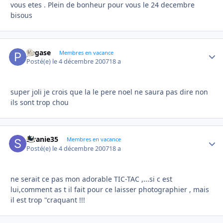
vous etes . Plein de bonheur pour vous le 24 decembre
bisous
pegase
Autho
Membres en vacance
Posté(e)
le 4 décembre 2007
18 a
super joli je crois que la le pere noel ne saura pas dire non
ils sont trop chou
swanie35
Autho
Membres en vacance
Posté(e)
le 4 décembre 2007
18 a
ne serait ce pas mon adorable TIC-TAC ,...si c est
lui,comment as t il fait pour ce laisser photographier , mais
il est trop "craquant !!!