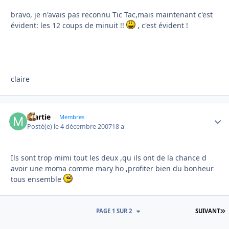
bravo, je n'avais pas reconnu Tic Tac,mais maintenant c'est
évident: les 12 coups de minuit !!
, c'est évident !
claire
martie
Autho
Membres
Posté(e)
le 4 décembre 2007
18 a
Ils sont trop mimi tout les deux ,qu ils ont de la chance d
avoir une moma comme mary ho ,profiter bien du bonheur
tous ensemble
D
PAGE 1 SUR 2
SUIVANT