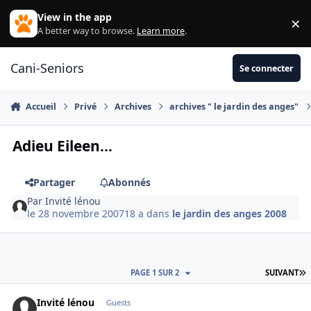
Aller au contenu
View in the app
×
Di
A better way to browse.
Learn more
.
Cani-Seniors
Se connecter
Accueil
Privé
Archives
archives " le jardin des anges"
Adieu Eileen...
Partager
Abonnés
Par
Invité lénou
le 28 novembre 2007
18 a
dans
le jardin des anges 2008
D
PAGE 1 SUR 2
SUIVANT
Invité lénou
Guests