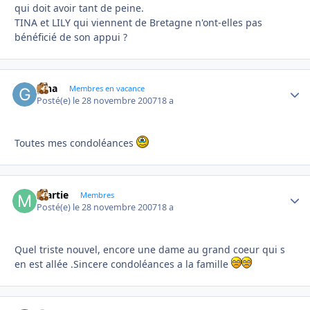
qui doit avoir tant de peine.
TINA et LILY qui viennent de Bretagne n'ont-elles pas
bénéficié de son appui ?
gina
Autho
Membres en vacance
Posté(e)
le 28 novembre 2007
18 a
Toutes mes condoléances
martie
Autho
Membres
Posté(e)
le 28 novembre 2007
18 a
Quel triste nouvel, encore une dame au grand coeur qui s
en est allée .Sincere condoléances a la famille