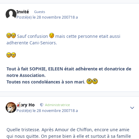
Invité
Guests
Posté(e)
le 28 novembre 2007
18 a
Sauf confusion
mais cette personne etait aussi
adherente Cani-Seniors.
Tout à fait SOPHIE, EILEEN était adhèrente et donatrice de
notre Association.
Toutes nos condoléances à son mari.
Mary Ho
Autho
Administratrice
Posté(e)
le 28 novembre 2007
18 a
Quelle tristesse. Après Amour de Chiffon, encore une amie
qui nous quitte. On pense bien à elle et surtout à sa famille