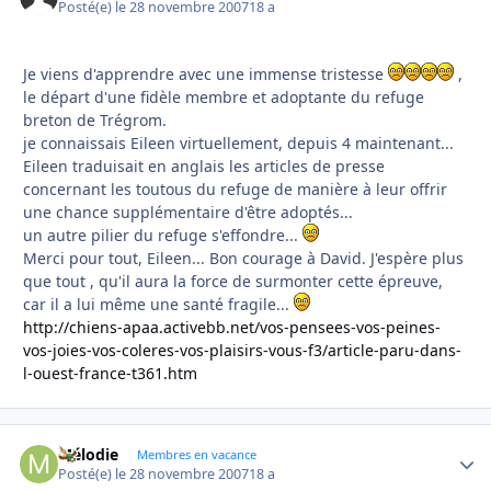
Posté(e)
le 28 novembre 2007
18 a
Je viens d'apprendre avec une immense tristesse
,
le départ d'une fidèle membre et adoptante du refuge
breton de Trégrom.
je connaissais Eileen virtuellement, depuis 4 maintenant...
Eileen traduisait en anglais les articles de presse
concernant les toutous du refuge de manière à leur offrir
une chance supplémentaire d'être adoptés...
un autre pilier du refuge s'effondre...
Merci pour tout, Eileen... Bon courage à David. J'espère plus
que tout , qu'il aura la force de surmonter cette épreuve,
car il a lui même une santé fragile...
http://chiens-apaa.activebb.net/vos-pensees-vos-peines-
vos-joies-vos-coleres-vos-plaisirs-vous-f3/article-paru-dans-
l-ouest-france-t361.htm
Mélodie
Autho
Membres en vacance
Posté(e)
le 28 novembre 2007
18 a