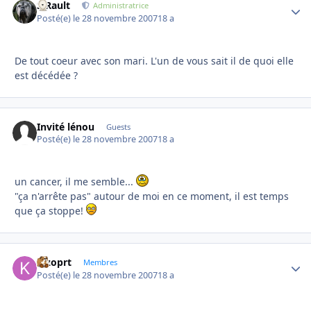
S.Rault
Autho
Administratrice
Posté(e)
le 28 novembre 2007
18 a
De tout coeur avec son mari. L'un de vous sait il de quoi elle
est décédée ?
Invité lénou
Guests
Posté(e)
le 28 novembre 2007
18 a
un cancer, il me semble...
"ça n'arrête pas" autour de moi en ce moment, il est temps
que ça stoppe!
kizoprt
Autho
Membres
Posté(e)
le 28 novembre 2007
18 a