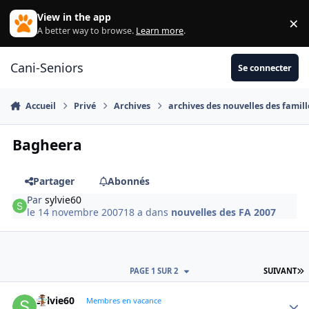
Aller au contenu
View in the app
×
Di
A better way to browse.
Learn more
.
Cani-Seniors
Se connecter
Accueil
Privé
Archives
archives des nouvelles des famill
Bagheera
Partager
Abonnés
Par
sylvie60
le 14 novembre 2007
18 a
dans
nouvelles des FA 2007
D
PAGE 1 SUR 2
SUIVANT
sylvie60
Autho
Membres en vacance