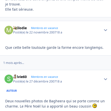
je trouve.
Elle fait sérieuse.
Mélodie
Autho
Membres en vacance
Posté(e)
le 22 novembre 2007
18 a
Que cette belle toutoute garde la forme encore longtemps.
1 mois après...
sylvie60
Autho
Membres en vacance
Posté(e)
le 27 décembre 2007
18 a
AUTEUR
Deux nouvelles photos de Bagheera qui se porte comme un
charme. Le Père Noël lui a apporté un beau coussin