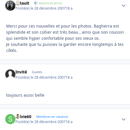
S.Rault
Autho
Administratrice
Posté(e)
le 28 décembre 2007
18 a
Merci pour ces nouvelles et pour les photos. Bagherra est
splendide et son collier est très beau , ainsi que son coussin
qui semble hyper confortable pour ses vieux os.
Je souhaite que tu puisses la garder encore longtemps à tes
côtés.
Invité
Guests
Posté(e)
le 28 décembre 2007
18 a
toujours aussi belle
sylvie60
Autho
Membres en vacance
Posté(e)
le 28 décembre 2007
18 a