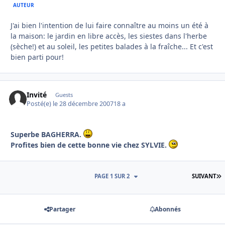
AUTEUR
J'ai bien l'intention de lui faire connaître au moins un été à
la maison: le jardin en libre accès, les siestes dans l'herbe
(sèche!) et au soleil, les petites balades à la fraîche... Et c'est
bien parti pour!
Invité
Guests
Posté(e)
le 28 décembre 2007
18 a
Superbe BAGHERRA.
Profites bien de cette bonne vie chez SYLVIE.
D
PAGE 1 SUR 2
SUIVANT
Partager
Abonnés