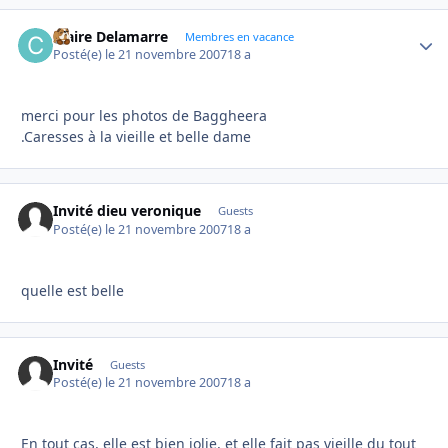
Claire Delamarre
Autho
Membres en vacance
Posté(e)
le 21 novembre 2007
18 a
merci pour les photos de Baggheera
.Caresses à la vieille et belle dame
Invité dieu veronique
Guests
Posté(e)
le 21 novembre 2007
18 a
quelle est belle
Invité
Guests
Posté(e)
le 21 novembre 2007
18 a
En tout cas, elle est bien jolie, et elle fait pas vieille du tout