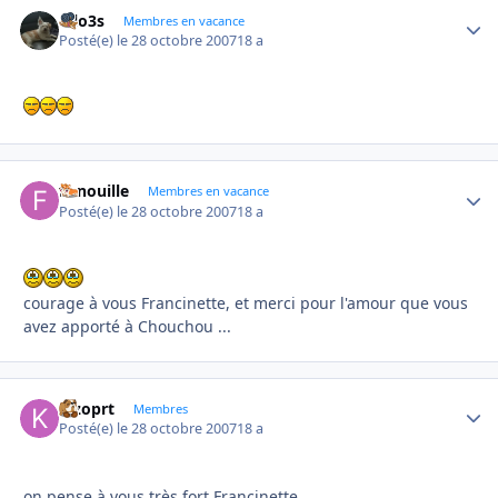
lolo3s
Autho
Membres en vacance
Posté(e)
le 28 octobre 2007
18 a
Fanouille
Autho
Membres en vacance
Posté(e)
le 28 octobre 2007
18 a
courage à vous Francinette, et merci pour l'amour que vous
avez apporté à Chouchou ...
kizoprt
Autho
Membres
Posté(e)
le 28 octobre 2007
18 a
on pense à vous très fort Francinette..