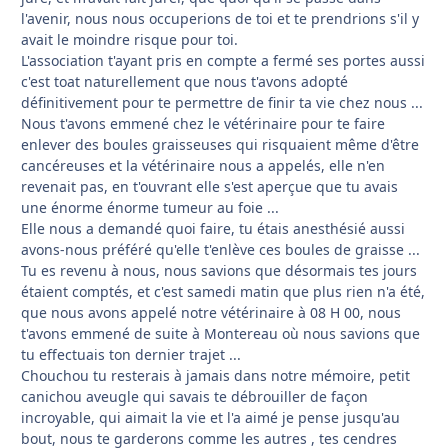
l'avenir, nous nous occuperions de toi et te prendrions s'il y
avait le moindre risque pour toi.
L'association t'ayant pris en compte a fermé ses portes aussi
c'est toat naturellement que nous t'avons adopté
définitivement pour te permettre de finir ta vie chez nous ...
Nous t'avons emmené chez le vétérinaire pour te faire
enlever des boules graisseuses qui risquaient même d'être
cancéreuses et la vétérinaire nous a appelés, elle n'en
revenait pas, en t'ouvrant elle s'est aperçue que tu avais
une énorme énorme tumeur au foie ...
Elle nous a demandé quoi faire, tu étais anesthésié aussi
avons-nous préféré qu'elle t'enlève ces boules de graisse ...
Tu es revenu à nous, nous savions que désormais tes jours
étaient comptés, et c'est samedi matin que plus rien n'a été,
que nous avons appelé notre vétérinaire à 08 H 00, nous
t'avons emmené de suite à Montereau où nous savions que
tu effectuais ton dernier trajet ...
Chouchou tu resterais à jamais dans notre mémoire, petit
canichou aveugle qui savais te débrouiller de façon
incroyable, qui aimait la vie et l'a aimé je pense jusqu'au
bout, nous te garderons comme les autres , tes cendres