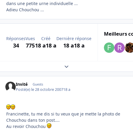
dans une petite urne individuelle ...
Adieu Chouchou ...
Meilleurs c
Réponses
Vues
Créé
Dernière réponse
34
775
18 a
18 a
18 a
18 a
Expand topic overview
Invité
Guests
Posté(e)
le 28 octobre 2007
18 a
Francinette, tu me dis si tu veux que je mette la photo de
Chouchou dans ton post....
Au revoir Chouchou