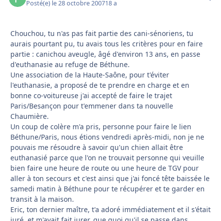
Posté(e)
le 28 octobre 2007
18 a
Chouchou, tu n'as pas fait partie des cani-sénoriens, tu
aurais pourtant pu, tu avais tous les critères pour en faire
partie : canichou aveugle, âgé d'environ 13 ans, en passe
d'euthanasie au refuge de Béthune.
Une association de la Haute-Saône, pour t'éviter
l'euthanasie, a proposé de te prendre en charge et en
bonne co-voitureuse j'ai accepté de faire le trajet
Paris/Besançon pour t'emmener dans ta nouvelle
Chaumière.
Un coup de colère m'a pris, personne pour faire le lien
Béthune/Paris, nous étions vendredi après-midi, non je ne
pouvais me résoudre à savoir qu'un chien allait être
euthanasié parce que l'on ne trouvait personne qui veuille
bien faire une heure de route ou une heure de TGV pour
aller à ton secours et c'est ainsi que j'ai foncé tête baissée le
samedi matin à Béthune pour te récupérer et te garder en
transit à la maison.
Eric, ton dernier maître, t'a adoré immédiatement et il s'était
juré, et m'avait fait jurer, que quoi qu'il se passe dans