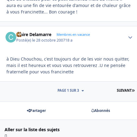
aura eu une fin de vie entourée d'amour et de chaleur grâce
à vous Francinette... Bon courage !
Claire Delamarre
Autho
Membres en vacance
Posté(e)
le 28 octobre 2007
18 a
à Dieu Chouchou, c'est toujours dur de les voir nous quitter,
mais il est heureux et vous vous retrouverez .U ne pensée
fraternelle pour vous francinette
D
PAGE 1 SUR 3
SUIVANT
Partager
Abonnés
Aller sur la liste des sujets