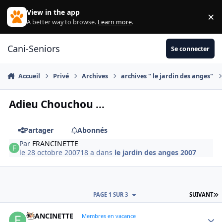
Aller au contenu
View in the app
×
Di
A better way to browse.
Learn more
.
Cani-Seniors
Se connecter
Accueil
Privé
Archives
archives " le jardin des anges"
Adieu Chouchou ...
Partager
Abonnés
Par
FRANCINETTE
le 28 octobre 2007
18 a
dans
le jardin des anges 2007
D
PAGE 1 SUR 3
SUIVANT
FRANCINETTE
Autho
Membres en vacance