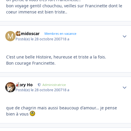
bon voyage gentil chouchou, veilles sur Francinette dont le
coeur immense est bien triste..
mimidoscar
Autho
Membres en vacance
Posté(e)
le 28 octobre 2007
18 a
C'est une belle Histoire, heureuse et triste a la fois.
Bon courage Francinette.
Mary Ho
Autho
Administratrice
Posté(e)
le 28 octobre 2007
18 a
que de chagrin mais aussi beaucoup d'amour... je pense
bien à vous