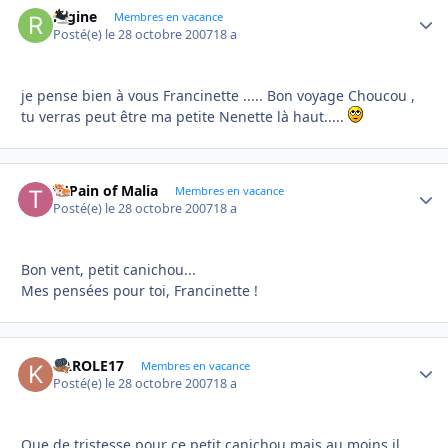
regine
Autho
Membres en vacance
Posté(e)
le 28 octobre 2007
18 a
je pense bien à vous Francinette ..... Bon voyage Choucou ,
tu verras peut être ma petite Nenette là haut.....
Ti'Pain of Malia
Autho
Membres en vacance
Posté(e)
le 28 octobre 2007
18 a
Bon vent, petit canichou...
Mes pensées pour toi, Francinette !
KAROLE17
Autho
Membres en vacance
Posté(e)
le 28 octobre 2007
18 a
Que de tristesse pour ce petit canichou mais au moins il