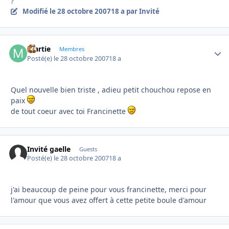
?
Modifié
le 28 octobre 2007
18 a
par Invité
martie
Autho
Membres
Posté(e)
le 28 octobre 2007
18 a
Quel nouvelle bien triste , adieu petit chouchou repose en
paix
de tout coeur avec toi Francinette
Invité gaelle
Guests
Posté(e)
le 28 octobre 2007
18 a
j'ai beaucoup de peine pour vous francinette, merci pour
l'amour que vous avez offert à cette petite boule d'amour