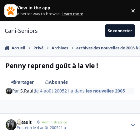
Aller au contenu
View in the app
×
Di
A better way to browse.
Learn more
.
Cani-Seniors
Se connecter
Accueil
Privé
Archives
archives des nouvelles de 2005 à
Penny reprend goût à la vie !
Partager
Abonnés
Par
S.Rault
le 4 août 2005
21 a
dans
les nouvelles 2005
S.Rault
Autho
Administratrice
Posté(e)
le 4 août 2005
21 a