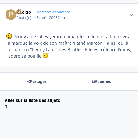
pekigo
Autho
Membres en vacance
Posté(e)
le 5 août 2005
21 a
Penny a de jolies yeux en amandes, elle me fait penser à
la marque la voix de son maître 'Pathé Marconi" ainsi qu' à
la chanson "Penny Lane" des Beatles. Elle est célèbre Penny,
j'adore sa bouille
Partager
Abonnés
Aller sur la liste des sujets