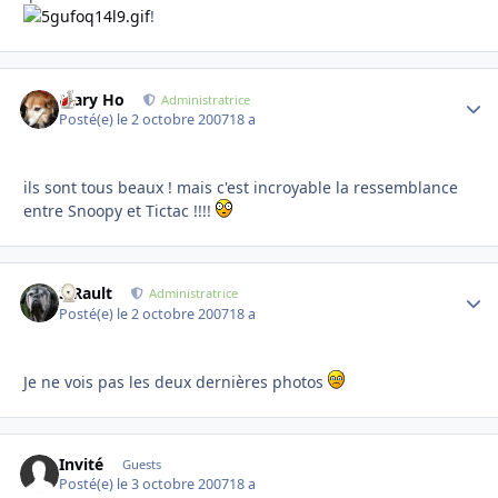
!
Mary Ho
Autho
Administratrice
Posté(e)
le 2 octobre 2007
18 a
ils sont tous beaux ! mais c'est incroyable la ressemblance
entre Snoopy et Tictac !!!!
S.Rault
Autho
Administratrice
Posté(e)
le 2 octobre 2007
18 a
Je ne vois pas les deux dernières photos
Invité
Guests
Posté(e)
le 3 octobre 2007
18 a