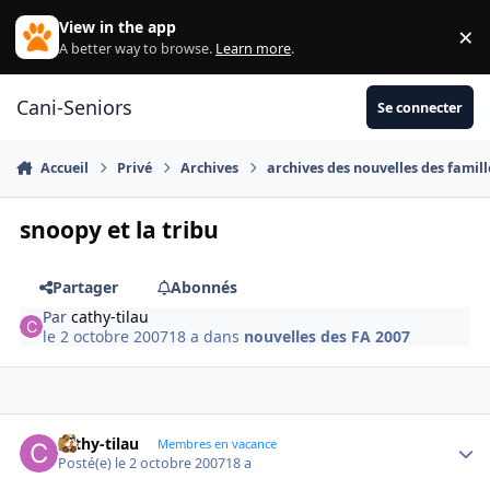
Aller au contenu
View in the app
×
Di
A better way to browse.
Learn more
.
Cani-Seniors
Se connecter
Accueil
Privé
Archives
archives des nouvelles des famill
snoopy et la tribu
Partager
Abonnés
Par
cathy-tilau
le 2 octobre 2007
18 a
dans
nouvelles des FA 2007
cathy-tilau
Autho
Membres en vacance
Posté(e)
le 2 octobre 2007
18 a