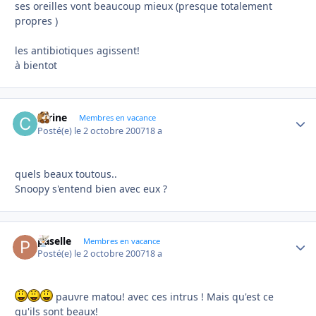
ses oreilles vont beaucoup mieux (presque totalement
propres )
les antibiotiques agissent!
à bientot
carine
Autho
Membres en vacance
Posté(e)
le 2 octobre 2007
18 a
quels beaux toutous..
Snoopy s'entend bien avec eux ?
paselle
Autho
Membres en vacance
Posté(e)
le 2 octobre 2007
18 a
pauvre matou! avec ces intrus ! Mais qu'est ce
qu'ils sont beaux!