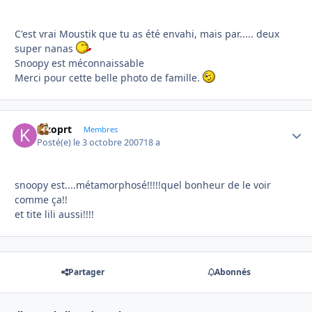
C'est vrai Moustik que tu as été envahi, mais par..... deux
super nanas
Snoopy est méconnaissable
Merci pour cette belle photo de famille.
kizoprt
Autho
Membres
Posté(e)
le 3 octobre 2007
18 a
snoopy est....métamorphosé!!!!!quel bonheur de le voir
comme ça!!
et tite lili aussi!!!!
Partager
Abonnés