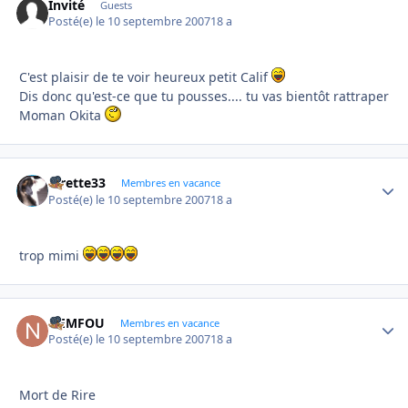
Invité
Guests
Posté(e)
le 10 septembre 2007
18 a
C'est plaisir de te voir heureux petit Calif
Dis donc qu'est-ce que tu pousses.... tu vas bientôt rattraper
Moman Okita
lorette33
Autho
Membres en vacance
Posté(e)
le 10 septembre 2007
18 a
trop mimi
NEMFOU
Autho
Membres en vacance
Posté(e)
le 10 septembre 2007
18 a
Mort de Rire