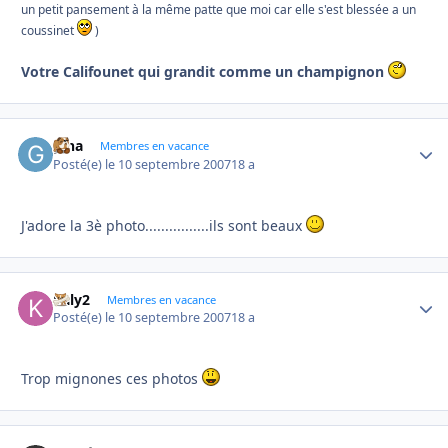
un petit pansement à la même patte que moi car elle s'est blessée a un
coussinet
)
Votre Califounet qui grandit comme un champignon
gina
Autho
Membres en vacance
Posté(e)
le 10 septembre 2007
18 a
J'adore la 3è photo................ils sont beaux
kaly2
Autho
Membres en vacance
Posté(e)
le 10 septembre 2007
18 a
Trop mignones ces photos