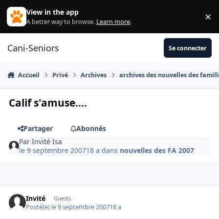
Aller au contenu
View in the app
×
Di
A better way to browse.
Learn more
.
Cani-Seniors
Se connecter
Accueil
Privé
Archives
archives des nouvelles des famill
Calif s'amuse....
Partager
Abonnés
Par
Invité Isa
le 9 septembre 2007
18 a
dans
nouvelles des FA 2007
Invité
Guests
Posté(e)
le 9 septembre 2007
18 a