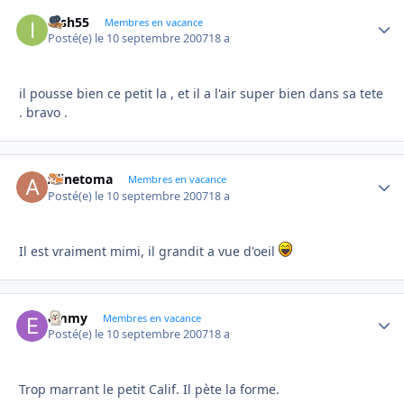
irish55
Autho
Membres en vacance
Posté(e)
le 10 septembre 2007
18 a
il pousse bien ce petit la , et il a l'air super bien dans sa tete
. bravo .
Alinetoma
Autho
Membres en vacance
Posté(e)
le 10 septembre 2007
18 a
Il est vraiment mimi, il grandit a vue d'oeil
emmy
Autho
Membres en vacance
Posté(e)
le 10 septembre 2007
18 a
Trop marrant le petit Calif. Il pète la forme.