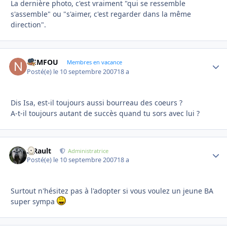
La dernière photo, c'est vraiment "qui se ressemble
s'assemble" ou "s'aimer, c'est regarder dans la même
direction".
NEMFOU
Autho
Membres en vacance
Posté(e)
le 10 septembre 2007
18 a
Dis Isa, est-il toujours aussi bourreau des coeurs ?
A-t-il toujours autant de succès quand tu sors avec lui ?
S.Rault
Autho
Administratrice
Posté(e)
le 10 septembre 2007
18 a
Surtout n'hésitez pas à l'adopter si vous voulez un jeune BA
super sympa