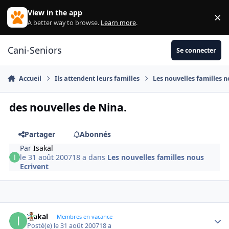
Aller au contenu
View in the app
×
Di
A better way to browse.
Learn more
.
Cani-Seniors
Se connecter
Accueil
Ils attendent leurs familles
Les nouvelles familles n
des nouvelles de Nina.
Partager
Abonnés
Par
Isakal
le 31 août 2007
18 a
dans
Les nouvelles familles nous
Ecrivent
Isakal
Autho
Membres en vacance
Posté(e)
le 31 août 2007
18 a