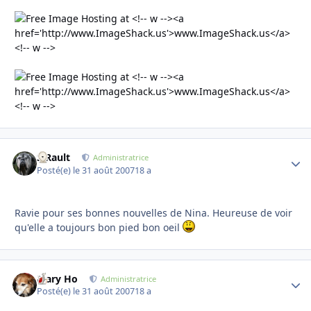
S.Rault
Autho
Administratrice
Posté(e)
le 31 août 2007
18 a
Ravie pour ses bonnes nouvelles de Nina. Heureuse de voir
qu'elle a toujours bon pied bon oeil
Mary Ho
Autho
Administratrice
Posté(e)
le 31 août 2007
18 a